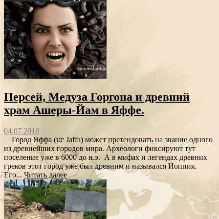
Персей, Медуза Горгона и древний
храм Ашеры-Йам в Яффе.
04.07.2018
Город Яффа (יפו Jaffa) может претендовать на звание одного
из древнейших городов мира. Археологи фиксируют тут
поселение уже в 6000 до н.э. А в мифах и легендах древних
греков этот город уже был древним и назывался Иоппия.
Его...
Читать далее