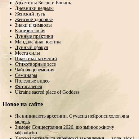
Архетипы Богов и Богинь
Дневники ведьмы
Женский путь
Женское здоровье
Знаки и символы
Кинезиология
Лунные практики
Мандала диагностика
Лунный оракул
Места силы
Практики затмений
Стихотворные эссе
Чайная церемония
Семинары
Полезные видео
Фотогалерея
Ukraine sacred place of Goddess
Новое на сайте
Як виникають архетипи. Сучасна нейропсихологічна
модель
Зимове Сонцестояння 2026, що змінює жіночу
міфологію
Хетські ритуали та українські замовляння — вода, віск і