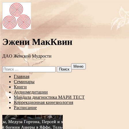
Эжени МакКвин
ДAO Женской Мудрости
Меню
Search
for:
Перейти
Главная
к
Семинары
содержанию
Книги
Аудиомедитации
Мандала диагностика МАРИ ТЕСТ
Коррекционная кинезиология
Расписание