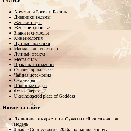
Статьи
Архетипы Богов и Богинь
Дневники ведьмы
Женский путь
Женское здоровье
Знаки и символы
Кинезиология
Лунные практики
Мандала диагностика
Лунный оракул
Места силы
Практики затмений
Стихотворные эссе
Чайная церемония
Семинары
Полезные видео
Фотогалерея
Ukraine sacred place of Goddess
Новое на сайте
Як виникають архетипи. Сучасна нейропсихологічна
модель
Зимове Сонцестояння 2026, що змінює жіночу