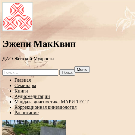
Эжени МакКвин
ДAO Женской Мудрости
Меню
Search
for:
Перейти
Главная
к
Семинары
содержанию
Книги
Аудиомедитации
Мандала диагностика МАРИ ТЕСТ
Коррекционная кинезиология
Расписание