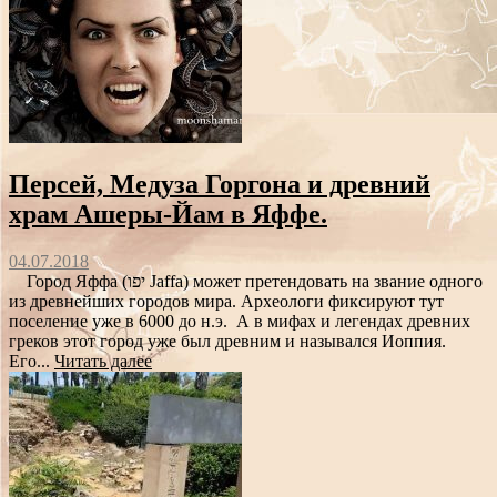
Персей, Медуза Горгона и древний
храм Ашеры-Йам в Яффе.
04.07.2018
Город Яффа (יפו Jaffa) может претендовать на звание одного
из древнейших городов мира. Археологи фиксируют тут
поселение уже в 6000 до н.э. А в мифах и легендах древних
греков этот город уже был древним и назывался Иоппия.
Его...
Читать далее