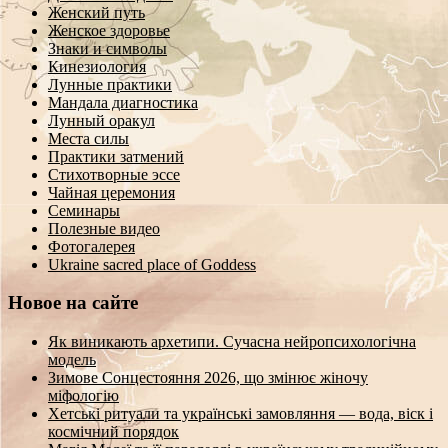
Женский путь
Женское здоровье
Знаки и символы
Кинезиология
Лунные практики
Мандала диагностика
Лунный оракул
Места силы
Практики затмений
Стихотворные эссе
Чайная церемония
Семинары
Полезные видео
Фотогалерея
Ukraine sacred place of Goddess
Новое на сайте
Як виникають архетипи. Сучасна нейропсихологічна
модель
Зимове Сонцестояння 2026, що змінює жіночу
міфологію
Хетські ритуали та українські замовляння — вода, віск і
космічний порядок