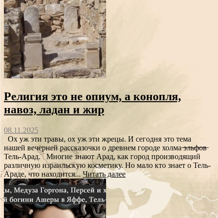
Религия это не опиум, а конопля,
навоз, ладан и жир
08.11.2025
Ох уж эти травы, ох уж эти жрецы. И сегодня это тема
нашей вечерней рассказочки о древнем городе холма ̶э̶л̶ь̶ф̶о̶в̶
Тель-Арад. Многие знают Арад, как город производящий
различную израильскую косметику. Но мало кто знает о Тель-
Араде, что находится...
Читать далее