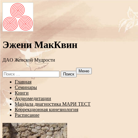
Эжени МакКвин
ДAO Женской Мудрости
Меню
Search
for:
Перейти
Главная
к
Семинары
содержанию
Книги
Аудиомедитации
Мандала диагностика МАРИ ТЕСТ
Коррекционная кинезиология
Расписание