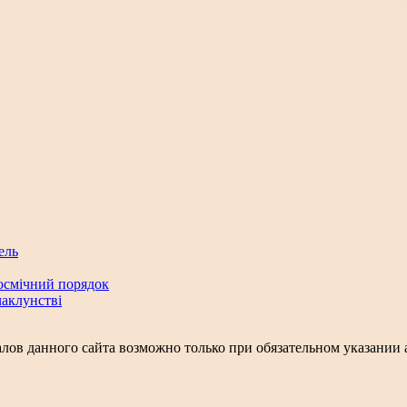
ель
космічний порядок
чаклунстві
лов данного сайта возможно только при обязательном указании а