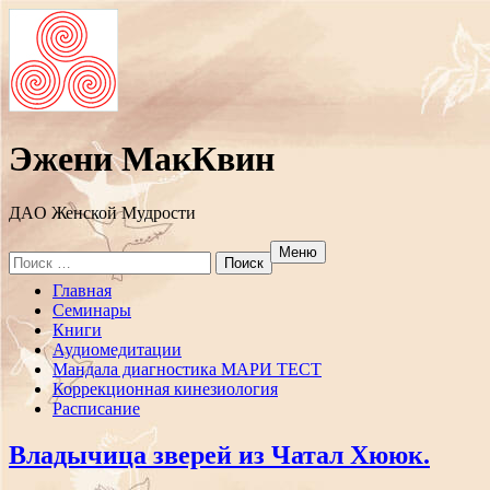
Эжени МакКвин
ДAO Женской Мудрости
Меню
Search
for:
Перейти
Главная
к
Семинары
содержанию
Книги
Аудиомедитации
Мандала диагностика МАРИ ТЕСТ
Коррекционная кинезиология
Расписание
Владычица зверей из Чатал Хююк.