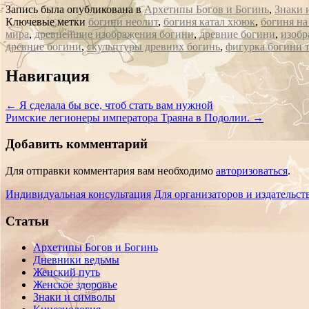
Запись была опубликована в
Архетипы Богов и Богинь
,
Знаки 
Ключевые метки
богини неолит
,
богиня катал хююк
,
богиня на
мира
,
древнейшие изображения богини
,
древние богини
,
изобр
древние богини
,
скульптуры древних богинь
,
фигурка богини 
Сообщение
Навигация
навигации
←
Я сделала бы все, чтоб стать вам нужной
Римские легионеры императора Траяна в Подолии.
→
Добавить комментарий
Для отправки комментария вам необходимо
авторизоваться
.
Индивидуальная консультация
Для организаторов и издательст
Статьи
Архетипы Богов и Богинь
Дневники ведьмы
Женский путь
Женское здоровье
Знаки и символы