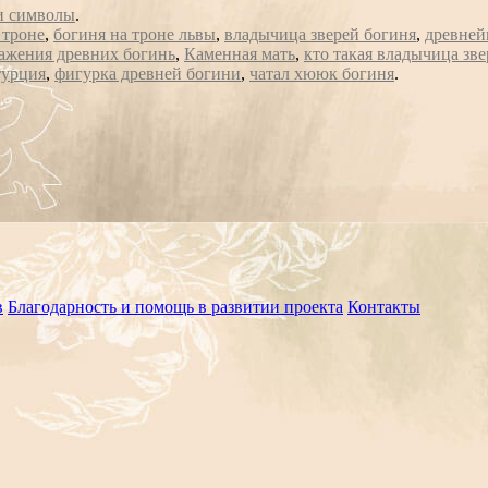
и символы
.
 троне
,
богиня на троне львы
,
владычица зверей богиня
,
древней
ажения древних богинь
,
Каменная мать
,
кто такая владычица зве
турция
,
фигурка древней богини
,
чатал хююк богиня
.
в
Благодарность и помощь в развитии проекта
Контакты