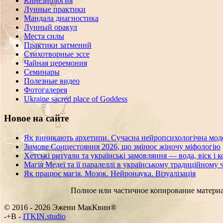
Кинезиология
Лунные практики
Мандала диагностика
Лунный оракул
Места силы
Практики затмений
Стихотворные эссе
Чайная церемония
Семинары
Полезные видео
Фотогалерея
Ukraine sacred place of Goddess
Новое на сайте
Як виникають архетипи. Сучасна нейропсихологічна мод
Зимове Сонцестояння 2026, що змінює жіночу міфологію
Хетські ритуали та українські замовляння — вода, віск і 
Магія Медеї та її паралеллі в українському традиційному 
Як працює магія. Мозок. Нейронаука. Візуалізація
Полное или частичное копирование материа
© 2016 - 2026 Эжени МакКвин®
SEO
-
ITKIN.studio