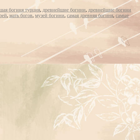
шая богиня турция
,
древнейшие богини
,
древнейшие богини
рей
,
мать богов
,
музей богини
,
самая древняя богиня
,
самые