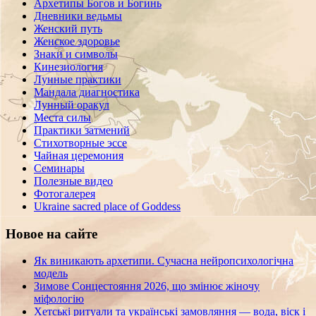
Архетипы Богов и Богинь
Дневники ведьмы
Женский путь
Женское здоровье
Знаки и символы
Кинезиология
Лунные практики
Мандала диагностика
Лунный оракул
Места силы
Практики затмений
Стихотворные эссе
Чайная церемония
Семинары
Полезные видео
Фотогалерея
Ukraine sacred place of Goddess
Новое на сайте
Як виникають архетипи. Сучасна нейропсихологічна
модель
Зимове Сонцестояння 2026, що змінює жіночу
міфологію
Хетські ритуали та українські замовляння — вода, віск і