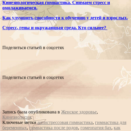
Кинезиологическая гимнастика. Снимаем стресс и
омолаживаемся.
Как улучшить способности к обучению у детей и взрослых.
Стресс, гены и окружающая среда. Кто сильнее?
Поделиться статьей в соцсетях
Поделиться статьей в соцсетях
Запись была опубликована в
Женское здоровье
,
Кинезиология
.
Ключевые метки
антистрессовая гимнастика
,
гимнастика для
беременных
,
гимнастика после родов
,
гомеопатия бах
,
как