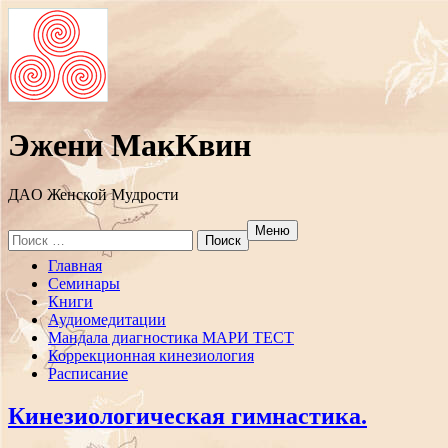
Эжени МакКвин
ДAO Женской Мудрости
Меню
Search
for:
Перейти
Главная
к
Семинары
содержанию
Книги
Аудиомедитации
Мандала диагностика МАРИ ТЕСТ
Коррекционная кинезиология
Расписание
Кинезиологическая гимнастика.