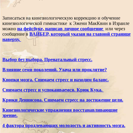
Записаться на кинезиологическую коррекцию и обучение
кинезиологической гимнастике к Эжени МакКвин в Израиле
можно
на фейсбуке, написав личное сообщение
или через
сообщение в
ВАЙБЕР, который указан на главной странице
наверху.
Выбор без выбора. Пренатальный стресс.
Влияние семи поколений. Удача или проклятие?
Кнопки мозга. Снимаем стресс и находим баланс.
Снимаем стресс и успокаиваемся. Крюк Кука.
Крюки Деннисона. Снимаем стресс на достижение цели.
Кинезиологические упражнения восстанавливающие
зрение.
4 фактора продлевающих молодость и активность мозга.