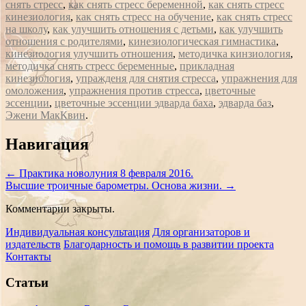
снять стресс
,
как снять стресс беременной
,
как снять стресс
кинезиология
,
как снять стресс на обучение
,
как снять стресс
на школу
,
как улучшить отношения с детьми
,
как улучшить
отношения с родителями
,
кинезиологическая гимнастика
,
кинезиология улучшить отношения
,
методичка кинзиология
,
методичка снять стресс беременные
,
прикладная
кинезиология
,
упражденя для снятия стресса
,
упражнения для
омоложения
,
упражнения против стресса
,
цветочные
эссенции
,
цветочные эссенции эдварда баха
,
эдварда баз
,
Эжени МакКвин
.
Сообщение
Навигация
навигации
←
Практика новолуния 8 февраля 2016.
Высшие троичные барометры. Основа жизни.
→
Комментарии закрыты.
Индивидуальная консультация
Для организаторов и
издательств
Благодарность и помощь в развитии проекта
Контакты
Статьи