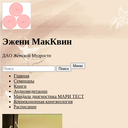
Эжени МакКвин
ДAO Женской Мудрости
Меню
Search
for:
Перейти
Главная
к
Семинары
содержанию
Книги
Аудиомедитации
Мандала диагностика МАРИ ТЕСТ
Коррекционная кинезиология
Расписание