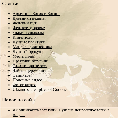
Статьи
Архетипы Богов и Богинь
Дневники ведьмы
Женский путь
Женское здоровье
Знаки и символы
Кинезиология
Лунные практики
Мандала диагностика
Лунный оракул
Места силы
Практики затмений
Стихотворные эссе
Чайная церемония
Семинары
Полезные видео
Фотогалерея
Ukraine sacred place of Goddess
Новое на сайте
Як виникають архетипи. Сучасна нейропсихологічна
модель