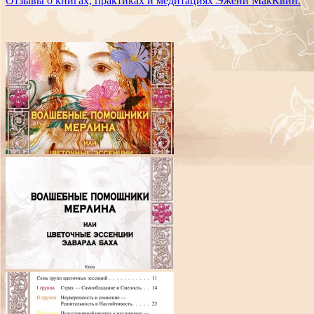
Отзывы о книгах, практиках и медитациях Эжени МакКвин.