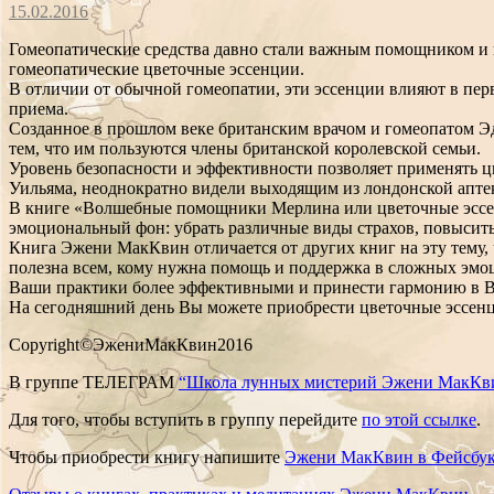
15.02.2016
Гомеопатические средства давно стали важным помощником и 
гомеопатические цветочные эссенции.
В отличии от обычной гомеопатии, эти эссенции влияют в перв
приема.
Созданное в прошлом веке британским врачом и гомеопатом Эд
тем, что им пользуются члены британской королевской семьи.
Уровень безопасности и эффективности позволяет применять 
Уильяма, неоднократно видели выходящим из лондонской апте
В книге «Волшебные помощники Мерлина или цветочные эссенц
эмоциональный фон: убрать различные виды страхов, повысить 
Книга Эжени МакКвин отличается от других книг на эту тему, 
полезна всем, кому нужна помощь и поддержка в сложных эмоц
Ваши практики более эффективными и принести гармонию в 
На сегодняшний день Вы можете приобрести цветочные эссенц
Copyright©ЭжениМакКвин2016
В группе ТЕЛЕГРАМ
“Школа лунных мистерий Эжени МакКв
Для того, чтобы вступить в группу перейдите
по этой ссылке
.
Чтобы приобрести книгу напишите
Эжени МакКвин в Фейсбук