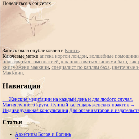
Поделиться в соцсетях
Запись была опубликована в
Книги
.
Ключевые метки
аптека нортон лондон
,
волшебные помощники
пользоваться гомеопатией
,
как пользоваться каплями баха
,
как 
книгу эжени макквин
,
специалист по каплям баха
,
цветочные э
МакКвин
.
Сообщение
Навигация
навигации
←
Женские медитации на каждый день и для любого случая.
Магия лунного круга. Лунный календарь женских практик
→
Индивидуальная консультация
Для организаторов и издательст
Статьи
Архетипы Богов и Богинь