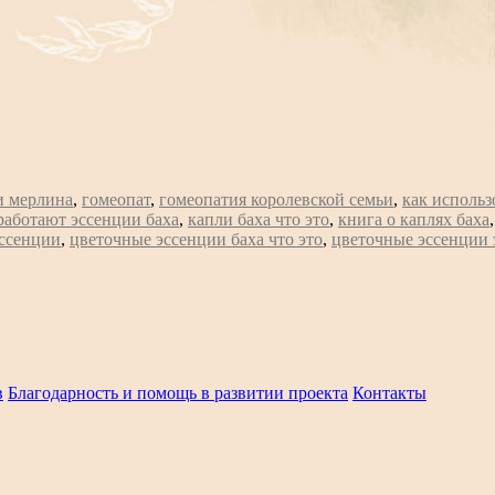
 мерлина
,
гомеопат
,
гомеопатия королевской семьи
,
как использ
работают эссенции баха
,
капли баха что это
,
книга о каплях баха
ссенции
,
цветочные эссенции баха что это
,
цветочные эссенции 
в
Благодарность и помощь в развитии проекта
Контакты