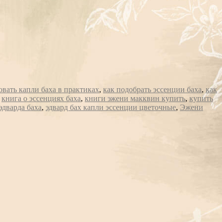
овать капли баха в практиках
,
как подобрать эссенции баха
,
как
,
книга о эссенциях баха
,
книги эжени макквин купить
,
купить
эдварда баха
,
эдвард бах капли эссенции цветочные
,
Эжени