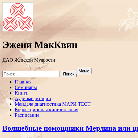
Эжени МакКвин
ДAO Женской Мудрости
Меню
Search
for:
Перейти
Главная
к
Семинары
содержанию
Книги
Аудиомедитации
Мандала диагностика МАРИ ТЕСТ
Коррекционная кинезиология
Расписание
Волшебные помощники Мерлина или цв