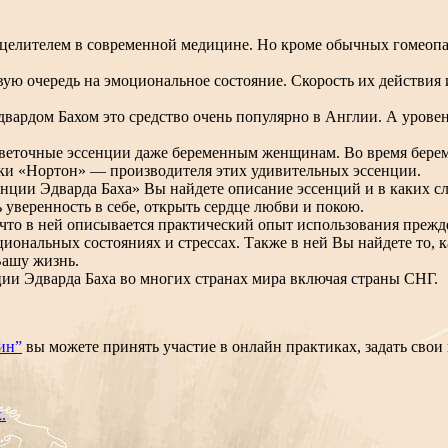
целителем в современной медицине. Но кроме обычных гомеопа
ую очередь на эмоциональное состояние. Скорость их действия 
вардом Бахом это средство очень популярно в Англии. А уровен
цветочные эссенции даже беременным женщинам. Во время бере
ки «Нортон» — производителя этих удивительных эссенции.
ии Эдварда Баха» Вы найдете описание эссенций и в каких сл
уверенность в себе, открыть сердце любви и покою.
что в ней описывается практический опыт использования прежде 
иональных состояниях и стрессах. Также в ней Вы найдете то, к
Вашу жизнь.
ии Эдварда Баха во многих странах мира включая страны СНГ.
ин”
вы можете принять участие в онлайн практиках, задать сво
.