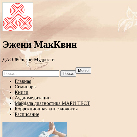
Эжени МакКвин
ДAO Женской Мудрости
Меню
Search
for:
Перейти
Главная
к
Семинары
содержанию
Книги
Аудиомедитации
Мандала диагностика МАРИ ТЕСТ
Коррекционная кинезиология
Расписание