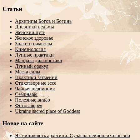
Статьи
Архетипы Богов и Богинь
Дневники ведьмы
Женский путь
Женское здоровье
Знаки и символы
Кинезиология
Лунные практики
Мандала диагностика
Лунный оракул
Места силы
Практики затмений
Стихотворные эссе
Чайная церемония
Семинары
Полезные видео
Фотогалерея
Ukraine sacred place of Goddess
Новое на сайте
Як виникають архетипи. Сучасна нейропсихологічна