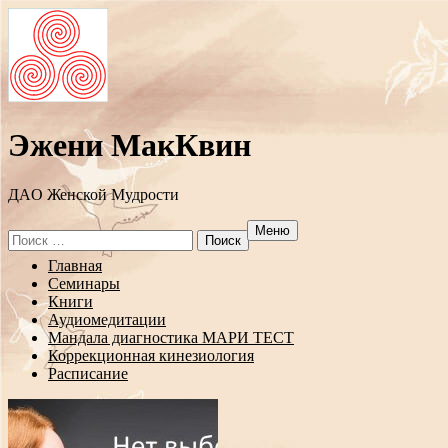
Эжени МакКвин
ДAO Женской Мудрости
Меню
Search
for:
Перейти
Главная
к
Семинары
содержанию
Книги
Аудиомедитации
Мандала диагностика МАРИ ТЕСТ
Коррекционная кинезиология
Расписание