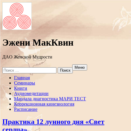
Эжени МакКвин
ДAO Женской Мудрости
Меню
Search
for:
Перейти
Главная
к
Семинары
содержанию
Книги
Аудиомедитации
Мандала диагностика МАРИ ТЕСТ
Коррекционная кинезиология
Расписание
Практика 12 лунного дня «Свет
сердца».