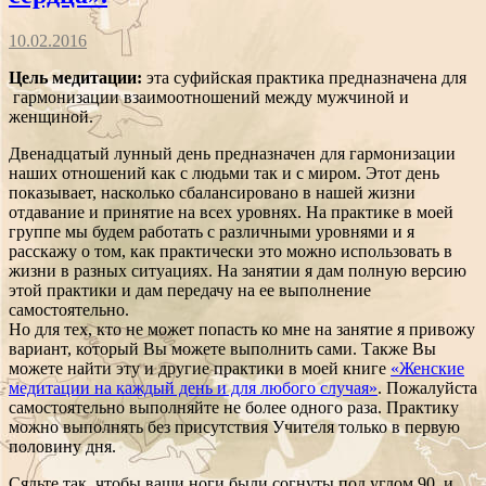
10.02.2016
Цель медитации:
эта суфийская практика предназначена для
гармонизации взаимоотношений между мужчиной и
женщиной.
Двенадцатый лунный день предназначен для гармонизации
наших отношений как с людьми так и с миром. Этот день
показывает, насколько сбалансировано в нашей жизни
отдавание и принятие на всех уровнях. На практике в моей
группе мы будем работать с различными уровнями и я
расскажу о том, как практически это можно использовать в
жизни в разных ситуациях. На занятии я дам полную версию
этой практики и дам передачу на ее выполнение
самостоятельно.
Но для тех, кто не может попасть ко мне на занятие я привожу
вариант, который Вы можете выполнить сами. Также Вы
можете найти эту и другие практики в моей книге
«Женские
медитации на каждый день и для любого случая»
. Пожалуйста
самостоятельно выполняйте не более одного раза. Практику
можно выполнять без присутствия Учителя только в первую
половину дня.
Сядьте так, чтобы ваши ноги были согнуты под углом 90, и