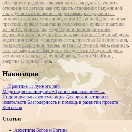
облегчить страдания
,
как раскрыть сердце
,
как улучшить
отношения с детьми
,
как улучшить отношения с мужчиной
,
как улучшить отношения с родителями
,
как улучшить с
помощью лунных медитаций
,
карта 12 лунный день
,
лунные
практики
,
лучшая медитация омоложения
,
лучшая практика
,
магия 12 лунного дня
,
медиатции в полнолуние киев
,
медитации в полнолуние израиль
,
медитация 12 лунный день
,
медитация любви
,
медитация света
,
практика 12 лунного дня
,
раскрытие сердечной чакры
,
ритуал 12 лунный день
,
семинар
,
что дает медитация женщине
,
что делать в 12 лунный день
,
что можно делать в 12 лунный день
,
Эжени МакКвин
,
энергии 12 лунного дня
.
Сообщение
Навигация
навигации
←
Практика 11 лунного дня.
Медитация полнолуния «Лунное омоложение».
→
Индивидуальная консультация
Для организаторов и
издательств
Благодарность и помощь в развитии проекта
Контакты
Статьи
Архетипы Богов и Богинь