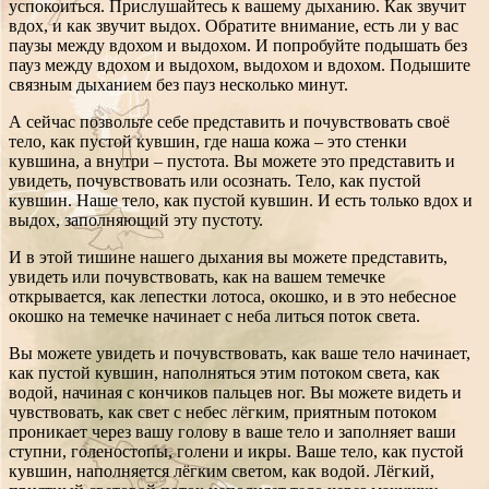
успокоиться. Прислушайтесь к вашему дыханию. Как звучит
вдох, и как звучит выдох. Обратите внимание, есть ли у вас
паузы между вдохом и выдохом. И попробуйте подышать без
пауз между вдохом и выдохом, выдохом и вдохом. Подышите
связным дыханием без пауз несколько минут.
А сейчас позвольте себе представить и почувствовать своё
тело, как пустой кувшин, где наша кожа – это стенки
кувшина, а внутри – пустота. Вы можете это представить и
увидеть, почувствовать или осознать. Тело, как пустой
кувшин. Наше тело, как пустой кувшин. И есть только вдох и
выдох, заполняющий эту пустоту.
И в этой тишине нашего дыхания вы можете представить,
увидеть или почувствовать, как на вашем темечке
открывается, как лепестки лотоса, окошко, и в это небесное
окошко на темечке начинает с неба литься поток света.
Вы можете увидеть и почувствовать, как ваше тело начинает,
как пустой кувшин, наполняться этим потоком света, как
водой, начиная с кончиков пальцев ног. Вы можете видеть и
чувствовать, как свет с небес лёгким, приятным потоком
проникает через вашу голову в ваше тело и заполняет ваши
ступни, голеностопы, голени и икры. Ваше тело, как пустой
кувшин, наполняется лёгким светом, как водой. Лёгкий,