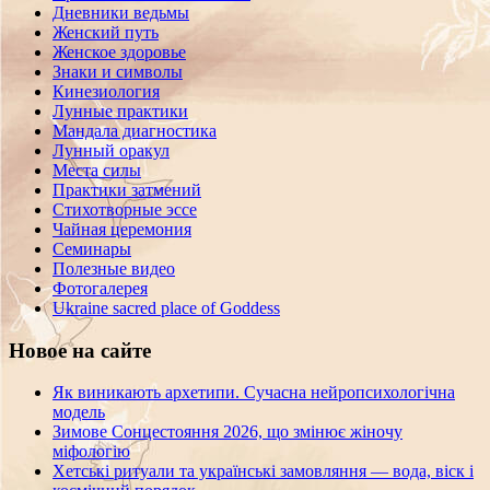
Дневники ведьмы
Женский путь
Женское здоровье
Знаки и символы
Кинезиология
Лунные практики
Мандала диагностика
Лунный оракул
Места силы
Практики затмений
Стихотворные эссе
Чайная церемония
Семинары
Полезные видео
Фотогалерея
Ukraine sacred place of Goddess
Новое на сайте
Як виникають архетипи. Сучасна нейропсихологічна
модель
Зимове Сонцестояння 2026, що змінює жіночу
міфологію
Хетські ритуали та українські замовляння — вода, віск і