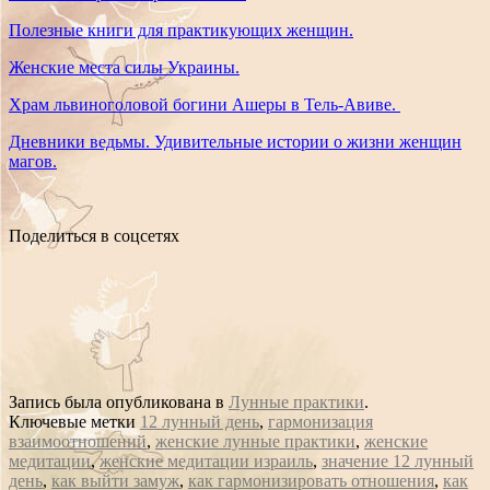
Полезные книги для практикующих женщин.
Женские места силы Украины.
Храм львиноголовой богини Ашеры в Тель-Авиве.
Дневники ведьмы. Удивительные истории о жизни женщин
магов.
Поделиться в соцсетях
Запись была опубликована в
Лунные практики
.
Ключевые метки
12 лунный день
,
гармонизация
взаимоотношений
,
женские лунные практики
,
женские
медитации
,
женские медитации израиль
,
значение 12 лунный
день
,
как выйти замуж
,
как гармонизировать отношения
,
как