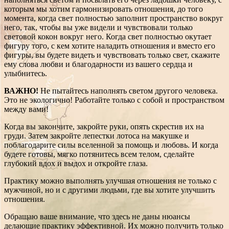
которым мы хотим гармонизировать отношения, до того
момента, когда свет полностью заполнит пространство вокруг
него, так, чтобы вы уже видели и чувствовали только
световой кокон вокруг него. Когда свет полностью окутает
фигуру того, с кем хотите наладить отношения и вместо его
фигуры, вы будете видеть и чувствовать только свет, скажите
ему слова любви и благодарности из вашего сердца и
улыбнитесь.
ВАЖНО!
Не пытайтесь наполнять светом другого человека.
Это не экологично! Работайте только с собой и пространством
между вами!
Когда вы закончите, закройте руки, опять скрестив их на
груди. Затем закройте лепестки лотоса на макушке и
поблагодарите силы вселенной за помощь и любовь. И когда
будете готовы, мягко потянитесь всем телом, сделайте
глубокий вдох и выдох и откройте глаза.
Практику можно выполнять улучшая отношения не только с
мужчиной, но и с другими людьми, где вы хотите улучшить
отношения.
Обращаю ваше внимание, что здесь не даны нюансы
делающие практику эффективной. Их можно получить только