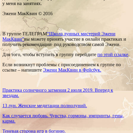
у меня на занятиях.
Эжени МакКвин © 2016
В группе ТЕЛЕГРАМ
“Школа лунных мистерий Эжени
МакКвин”
вы можете принять участие в онлайн практиках и
получить рекомендации под руководством самой Эжени.
Для того, чтобы вступить в группу перейдите
по этой ссылке
.
Если возникнут проблемы с присоединением к группе по
ссылке – напишите
Эжени МакКвин в Фейсбук.
Практика солнечного затмения 2 июля 2019. Вперед к
звездам.
13 лун. Женские медитации полнолуний.
Как случается любовь. Чувства, гормоны, импринты, гены,
карма.
Теневая сторона игр в богиню.