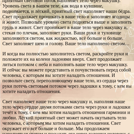
приятный световой поток наполняет тело через макушку.
Уровень света в вашем теле, как вода в кувшине,
поднимается, и лёгкий, приятный свет наполняет наши бёдра.
Свет продолжает проникать в ваше тело и заполняет ягодицы
и живот. Позвольте уровню света подняться выше и заполнить
грудь и живот. Свет проникает в ваше тело через макушку и,
стекая по плечам, заполняет руки. Ваши руки и туловище
заполняются светом, как жидкостью, всё больше и больше.
Свет заполняет шею и голову. Ваше тело наполнено светом…
И когда вы полностью заполнитесь светом, раскройте руки и
положите их на колени ладонями вверх. Свет продолжает
литься потоком с неба и наполнять ваше тело через макушку.
И сейчас вы можете представить и почувствовать перед собой
человека, с которым вы хотите наладить отношения. И
позвольте свету, переполняющему ваше тело, из сердца через
руки потечь световым потоком через ладошки к тому, с кем вы
хотите наладить отношения.
Свет наполняет наше тело через макушку и, наполняя наше
тело через сердце двумя потоками света через руки и ладошки
течёт к тому, с кем мы хотим наладить отношения гармонии и
любви. Лёгкий приятный свет может начать окутывать тело
человека, с которым мы хотим наладить отношения. Свет
окружает его всё больше и больше. Мы продолжаем
наполняться светом и посылать его через ладошки человеку, с