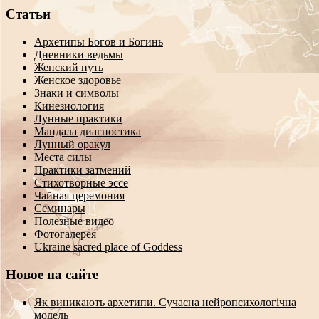
Статьи
Архетипы Богов и Богинь
Дневники ведьмы
Женский путь
Женское здоровье
Знаки и символы
Кинезиология
Лунные практики
Мандала диагностика
Лунный оракул
Места силы
Практики затмений
Стихотворные эссе
Чайная церемония
Семинары
Полезные видео
Фотогалерея
Ukraine sacred place of Goddess
Новое на сайте
Як виникають архетипи. Сучасна нейропсихологічна
модель