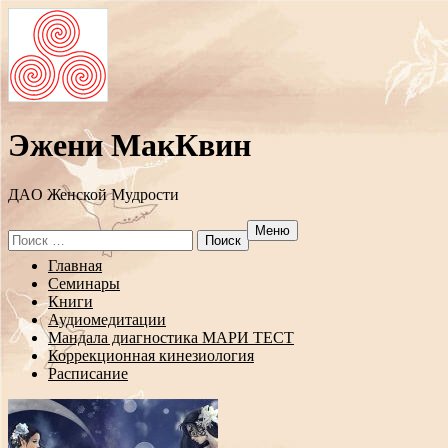
Эжени МакКвин
ДAO Женской Мудрости
Меню
Search
for:
Перейти
Главная
к
Семинары
содержанию
Книги
Аудиомедитации
Мандала диагностика МАРИ ТЕСТ
Коррекционная кинезиология
Расписание