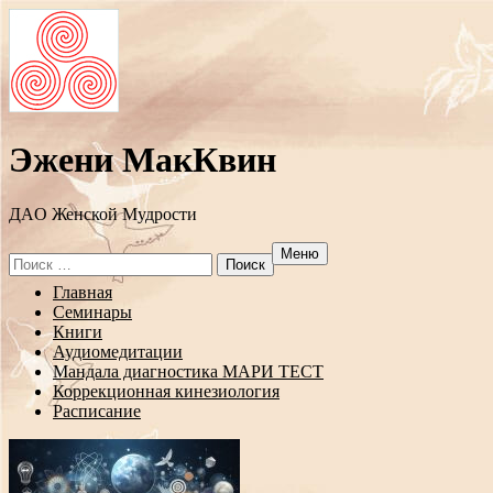
Эжени МакКвин
ДAO Женской Мудрости
Меню
Search
for:
Перейти
Главная
к
Семинары
содержанию
Книги
Аудиомедитации
Мандала диагностика МАРИ ТЕСТ
Коррекционная кинезиология
Расписание