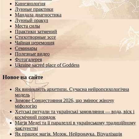
Кинезиология
Лунные практики
Мандала диагностика
Лунный оракул
Места силы
Практики затмений
Стихотворные эссе
Чайная церемония
Семинары
Полезные видео
Фотогалерея
Ukraine sacred place of Goddess
Новое на сайте
Як виникають архетипи. Сучасна нейропсихологічна
модель
Зимове Сонцестояння 2026, що змінює жіночу
міфологію
Хетські ритуали та українські замовляння — вода, віск і
космічний порядок
Магія Медеї та її паралеллі в українському традиційному
чаклунстві
Як працює магія. Мозок. Нейронаука. Візуалізація