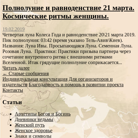
Полнолуние и равноденствие 21 марта.
Космические ритмы женщины.
19.02.2019
Четвертая луна Колеса Года и равноденствие 20\21 марта 2019.
Пик полнолуния: 03:42 (время указано Тель-Авив\Киев).
Названия: Луна Ивы. Просыпающаяся Луна. Семенная Луна.
Розовая Луна. Практики: Практики призыва партнера через
сочетание внутреннего ритма с внешними ритмами
Вселенной. Итак грядущие полнолуние соприкасается...
Читать далее
Сообщение
←
Старые сообщения
Индивидуальная консультация
Для организаторов и
навигации
издательств
Благодарность и помощь в развитии проекта
Контакты
Статьи
Архетипы Богов и Богинь
Дневники ведьмы
Женский путь
Женское здоровье
Знаки и символы