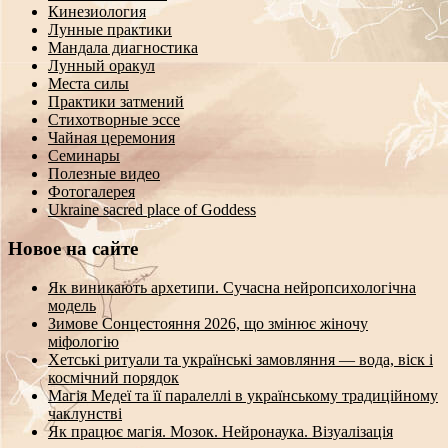
Кинезиология
Лунные практики
Мандала диагностика
Лунный оракул
Места силы
Практики затмений
Стихотворные эссе
Чайная церемония
Семинары
Полезные видео
Фотогалерея
Ukraine sacred place of Goddess
Новое на сайте
Як виникають архетипи. Сучасна нейропсихологічна
модель
Зимове Сонцестояння 2026, що змінює жіночу
міфологію
Хетські ритуали та українські замовляння — вода, віск і
космічний порядок
Магія Медеї та її паралеллі в українському традиційному
чаклунстві
Як працює магія. Мозок. Нейронаука. Візуалізація