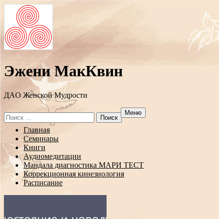
Эжени МакКвин
ДAO Женской Мудрости
Меню
Search
for:
Перейти
Главная
к
Семинары
содержанию
Книги
Аудиомедитации
Мандала диагностика МАРИ ТЕСТ
Коррекционная кинезиология
Расписание