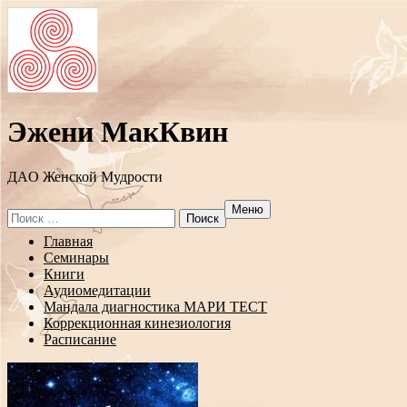
Эжени МакКвин
ДAO Женской Мудрости
Меню
Search
for:
Перейти
Главная
к
Семинары
содержанию
Книги
Аудиомедитации
Мандала диагностика МАРИ ТЕСТ
Коррекционная кинезиология
Расписание