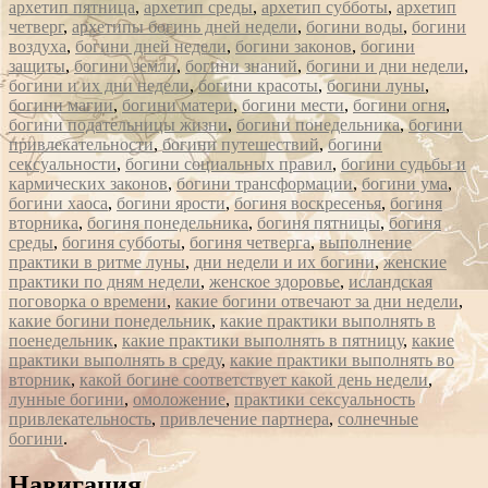
архетип пятница
,
архетип среды
,
архетип субботы
,
архетип
четверг
,
архетипы богинь дней недели
,
богини воды
,
богини
воздуха
,
богини дней недели
,
богини законов
,
богини
защиты
,
богини земли
,
богини знаний
,
богини и дни недели
,
богини и их дни недели
,
богини красоты
,
богини луны
,
богини магии
,
богини матери
,
богини мести
,
богини огня
,
богини подательницы жизни
,
богини понедельника
,
богини
привлекательности
,
богини путешествий
,
богини
сексуальности
,
богини социальных правил
,
богини судьбы и
кармических законов
,
богини трансформации
,
богини ума
,
богини хаоса
,
богини ярости
,
богиня воскресенья
,
богиня
вторника
,
богиня понедельника
,
богиня пятницы
,
богиня
среды
,
богиня субботы
,
богиня четверга
,
выполнение
практики в ритме луны
,
дни недели и их богини
,
женские
практики по дням недели
,
женское здоровье
,
исландская
поговорка о времени
,
какие богини отвечают за дни недели
,
какие богини понедельник
,
какие практики выполнять в
поенедельник
,
какие практики выполнять в пятницу
,
какие
практики выполнять в среду
,
какие практики выполнять во
вторник
,
какой богине соответствует какой день недели
,
лунные богини
,
омоложение
,
практики сексуальность
привлекательность
,
привлечение партнера
,
солнечные
богини
.
Сообщение
Навигация