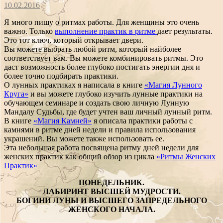
10.02.2016
Я много пишу о ритмах работы. Для женщины это очень
важно. Только
выполнение практик в ритме
дает результаты.
Это тот ключ, который открывает двери.
Вы можете выбрать любой ритм, который найболее
соответствует вам. Вы можете комбинировать ритмы. Это
даст возможность более глубоко постигать энергии дня и
более точно подбирать практики.
О лунных практиках я написала в книге
«Магия Лунного
Круга»
и вы можете глубоко изучить лунные практики на
обучающем семинаре и создать свою личную Лунную
Мандалу Судьбы, где будет учтен ваш личный лунный ритм.
В книге
«Магия Камней»
я описала практики работы с
камнями в ритме дней недели и правила использования
украшений. Вы можете также использовать ее.
Эта небольшая работа посвящена ритму дней недели для
женских практик как общий обзор из цикла
«Ритмы Женских
Практик»
ПОНЕДЕЛЬНИК.
ЛАБИРИНТ ВЫСШЕЙ МУДРОСТИ.
БОГИНИ ЛУНЫ И ВЫСШЕГО ЗАПРЕДЕЛЬНОГО
ЖЕНСКОГО НАЧАЛА.