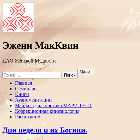
Эжени МакКвин
ДAO Женской Мудрости
Меню
Search
for:
Перейти
Главная
к
Семинары
содержанию
Книги
Аудиомедитации
Мандала диагностика МАРИ ТЕСТ
Коррекционная кинезиология
Расписание
Дни недели и их Богини.