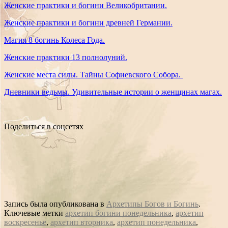
Женские практики и богини Великобритании.
Женские практики и богини древней Германии.
Магия 8 богинь Колеса Года.
Женские практики 13 полнолуний.
Женские места силы. Тайны Софиевского Собора.
Дневники ведьмы. Удивительные истории о женщинах магах.
Поделиться в соцсетях
Запись была опубликована в
Архетипы Богов и Богинь
.
Ключевые метки
архетип богини понедельника
,
архетип
воскресенье
,
архетип вторника
,
архетип понедельника
,