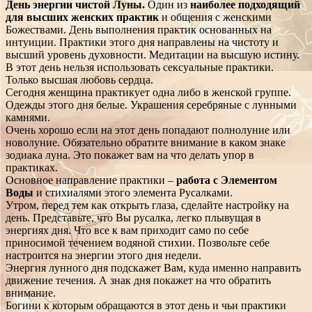
День энергии чистой Луны.
Один из
наиболее подходящий
для высших женских практик
и общения с женскими
Божествами. День выполнения практик основанных на
интуиции. Практики этого дня направлены на чистоту и
высший уровень духовности. Медитации на высшую истину.
В этот день нельзя использовать сексуальные практики.
Только высшая любовь сердца.
Сегодня женщина практикует одна либо в женской группе.
Одежды этого дня белые. Украшения серебряные с лунными
камнями.
Очень хорошо если на этот день попадают полнолуние или
новолуние. Обязательно обратите внимание в каком знаке
зодиака луна. Это покажет вам на что делать упор в
практиках.
Основное направление практики –
работа с Элементом
Воды
и стихиалями этого элемента Русалками.
Утром, перед тем как открыть глаза, сделайте настройку на
день. Представьте, что Вы русалка, легко плывущая в
энергиях дня. Что все к вам приходит само по себе
приносимой течением водяной стихии. Позвольте себе
настроится на энергии этого дня недели.
Энергия лунного дня подскажет Вам, куда именно направить
движение течения. А знак дня покажет на что обратить
внимание.
Богини к которым обращаются в этот день и чьи практики