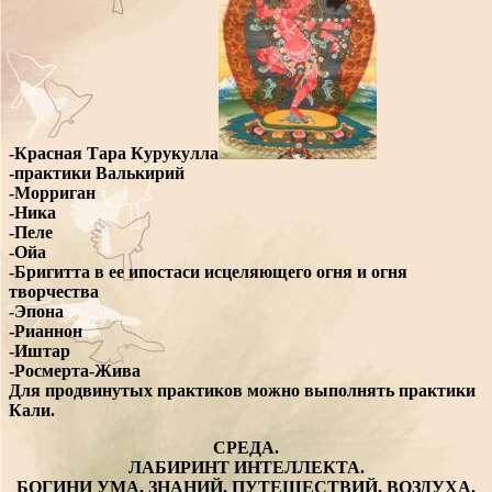
-Красная Тара Курукулла
-практики Валькирий
-Морриган
-Ника
-Пеле
-Ойа
-Бригитта в ее ипостаси исцеляющего огня и огня
творчества
-Эпона
-Рианнон
-Иштар
-Росмерта-Жива
Для продвинутых практиков можно выполнять практики
Кали.
СРЕДА.
ЛАБИРИНТ ИНТЕЛЛЕКТА.
БОГИНИ УМА, ЗНАНИЙ, ПУТЕШЕСТВИЙ, ВОЗДУХА.