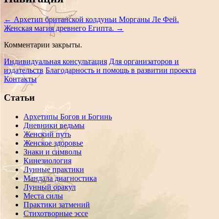
навигации
←
Архетип британской колдуньи Морганы Ле Фей.
Женская магия древнего Египта.
→
Комментарии закрыты.
Индивидуальная консультация
Для организаторов и
издательств
Благодарность и помощь в развитии проекта
Контакты
Статьи
Архетипы Богов и Богинь
Дневники ведьмы
Женский путь
Женское здоровье
Знаки и символы
Кинезиология
Лунные практики
Мандала диагностика
Лунный оракул
Места силы
Практики затмений
Стихотворные эссе