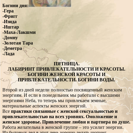
Богини дня:
-Гера
-Фригг
-Изида
-Иштар
-Маха-Лакшми
-Домну
-Золотая Тара
-Деметра
-Лада
ПЯТНИЦА.
ЛАБИРИНТ ПРИВЛЕКАТЕЛЬНОСТИ И КРАСОТЫ.
БОГИНИ ЖЕНСКОЙ КРАСОТЫ И
ПРИВЛЕКАТЕЛЬНОСТИ. БОГИНИ ВОДЫ.
Второй из дней недели полностью посвященный женским
энергиям. И если в понедельник мы работали с высшими
энергиями Неба, то теперь мы привлекаем земные,
материальные аспекты женских энергий.
Все
практики связанные с женской сексуальностью и
привлекательностью на всех уровнях. Омоложение и
женское здоровье. Привлечение любви и партнера по душе.
Работа желательна в женской группе – это усилит энергии.
Из бытовых дел в этот день хорошо делать шопинг,