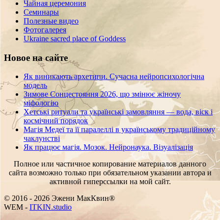
Чайная церемония
Семинары
Полезные видео
Фотогалерея
Ukraine sacred place of Goddess
Новое на сайте
Як виникають архетипи. Сучасна нейропсихологічна
модель
Зимове Сонцестояння 2026, що змінює жіночу
міфологію
Хетські ритуали та українські замовляння — вода, віск і
космічний порядок
Магія Медеї та її паралеллі в українському традиційному
чаклунстві
Як працює магія. Мозок. Нейронаука. Візуалізація
Полное или частичное копирование материалов данного
сайта возможно только при обязательном указании автора и
активной гиперссылки на мой сайт.
© 2016 - 2026 Эжени МакКвин®
WEB
-
ITKIN.studio