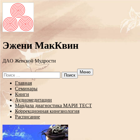
Эжени МакКвин
ДAO Женской Мудрости
Меню
Search
for:
Перейти
Главная
к
Семинары
содержанию
Книги
Аудиомедитации
Мандала диагностика МАРИ ТЕСТ
Коррекционная кинезиология
Расписание