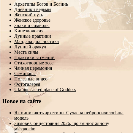
Архетипы Богов и Богинь
Дневники ведьмы
Женский путь
Женское здоровье
Знаки и символы
Кинезиология
Лунные практики
Мандала диагностика
Лунный оракул
Места силы
Практики затмений
Стихотворные эссе
Чайная церемония
Семинары
Полезные видео
Фотогалерея
Ukraine sacred place of Goddess
Новое на сайте
Як виникають архетипи. Сучасна нейропсихологічна
модель
Зимове Сонцестояння 2026, що змінює жіночу
міфологію