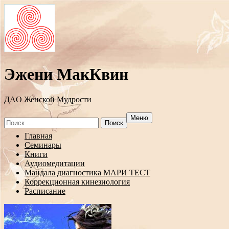
Эжени МакКвин
ДAO Женской Мудрости
Меню
Search
for:
Перейти
Главная
к
Семинары
содержанию
Книги
Аудиомедитации
Мандала диагностика МАРИ ТЕСТ
Коррекционная кинезиология
Расписание