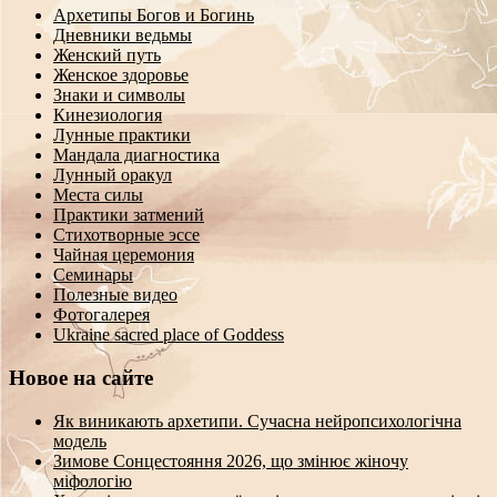
Архетипы Богов и Богинь
Дневники ведьмы
Женский путь
Женское здоровье
Знаки и символы
Кинезиология
Лунные практики
Мандала диагностика
Лунный оракул
Места силы
Практики затмений
Стихотворные эссе
Чайная церемония
Семинары
Полезные видео
Фотогалерея
Ukraine sacred place of Goddess
Новое на сайте
Як виникають архетипи. Сучасна нейропсихологічна
модель
Зимове Сонцестояння 2026, що змінює жіночу
міфологію