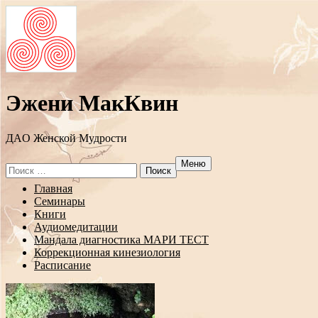
Эжени МакКвин
ДAO Женской Мудрости
Меню
Search
for:
Перейти
Главная
к
Семинары
содержанию
Книги
Аудиомедитации
Мандала диагностика МАРИ ТЕСТ
Коррекционная кинезиология
Расписание