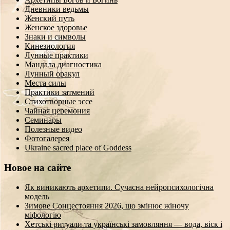
Дневники ведьмы
Женский путь
Женское здоровье
Знаки и символы
Кинезиология
Лунные практики
Мандала диагностика
Лунный оракул
Места силы
Практики затмений
Стихотворные эссе
Чайная церемония
Семинары
Полезные видео
Фотогалерея
Ukraine sacred place of Goddess
Новое на сайте
Як виникають архетипи. Сучасна нейропсихологічна
модель
Зимове Сонцестояння 2026, що змінює жіночу
міфологію
Хетські ритуали та українські замовляння — вода, віск і