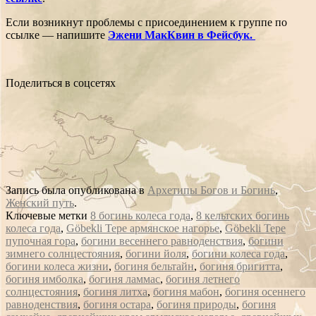
Если возникнут проблемы с присоединением к группе по
ссылке — напишите
Эжени МакКвин в Фейсбук.
Поделиться в соцсетях
Запись была опубликована в
Архетипы Богов и Богинь
,
Женский путь
.
Ключевые метки
8 богинь колеса года
,
8 кельтских богинь
колеса года
,
Göbekli Tepe армянское нагорье
,
Göbekli Tepe
пупочная гора
,
богини весеннего равноденствия
,
богини
зимнего солнцестояния
,
богини йоля
,
богини колеса года
,
богини колеса жизни
,
богиня бельтайн
,
богиня бригитта
,
богиня имболка
,
богиня ламмас
,
богиня летнего
солнцестояния
,
богиня литха
,
богиня мабон
,
богиня осеннего
равноденствия
,
богиня остара
,
богиня природы
,
богиня