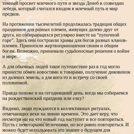
темный просвет млечного пути и звезда Денеб в созвездии
лебедя, который считался входом в млечный путь и мир
предков.
На протяжении тысячелетий продолжалась традиция общих
праздников для разных племен, живущих далеко друг от
друга, но собирающихся регулярно вместе на “пупочной
горе”. Здесь они построили храмы для богов разных кланов-
племен. Приносили жертвоприношения своим и общим
богам. Возможно, принимали судьбоносные решения о войне
и мире.
А для обычных людей такое путешествие раз в год могло
принести обмен новостями и товарами, получение диковинок
из далеких земель, а для кого-то и встречу со своей
половинкой.
Правда похоже и на сегодняшний день, когда мы собираемся
на рождественский праздник или елку?
Видимо, люди нуждаются в коллективных ритуалах,
отмечающих вехи на линии времени. Это дает веру, что
несмотря ни на что новый год наступит и все повториться.
Пусть с некоторыми отличиями, но все равно повториться. И
можно будет использовать это знание о будущем для