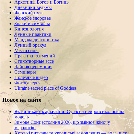
Архетипы Богов и Богинь
Дневники ведьмы
Женский путь
Женское здоровье
Знаки и символы
Кинезиология
Лунные практики
Мандала диагностика
Лунный оракул
Места силы
Практики затмений
Стихотворные эссе
Чайная церемония
Семинары
Полезные видео
Фотогалерея
Ukraine sacred place of Goddess
Новое на сайте
Як виникають архетипи. Сучасна нейропсихологічна
модель
Зимове Сонцестояння 2026, що змінює жіночу
міфологію
Хетські ритуали та українські замовляння — вода, віск і