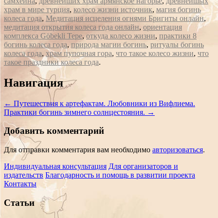
самхейна
,
древнейших храм армянское нагорье
,
древнейшых
храм в мире турция
,
колесо жизни источник
,
магия богинь
колеса года
,
Медитация исцеления огнями Бригиты онлайн
,
медитация открытия колеса года онлайн
,
ориентация
комплекса Göbekli Tepe
,
откуда колесо жизни
,
практики 8
богинь колеса года
,
природа магии богинь
,
ритуалы богинь
колеса года
,
храм пупочная гора
,
что такое колесо жизни
,
что
такое праздники колеса года
.
Сообщение
Навигация
навигации
←
Путешествия к артефактам. Любовники из Вифлиема.
Практики богинь зимнего солнцестояния.
→
Добавить комментарий
Для отправки комментария вам необходимо
авторизоваться
.
Индивидуальная консультация
Для организаторов и
издательств
Благодарность и помощь в развитии проекта
Контакты
Статьи