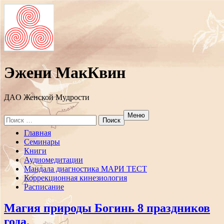
Эжени МакКвин
ДAO Женской Мудрости
Меню
Search
for:
Перейти
Главная
к
Семинары
содержанию
Книги
Аудиомедитации
Мандала диагностика МАРИ ТЕСТ
Коррекционная кинезиология
Расписание
Магия природы Богинь 8 праздников
года.