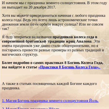
И начнем мы с праздника зимнего солнцестояния. В этом году
он выпадает на 20 декабря 2017.
Хотя вы можете присоединиться начиная с любого праздника
колеса года. Ведь это всего лишь астрономические точки
движения земли по ее орбите вокруг солнца? Или не совсем
так?
Я буду опираться на названия
праздников колеса года в
современной британской традиции жриц Авалона
. Эти
имена праздников уже давно стали общепринятыми, но я
постараюсь привести разные примеры из разных традиций и
магических структур.
Более подробно о самих практиках 8 Богинь Колеса Года,
вы найдете в статье
«Практики 8 Богинь Колеса Года».
А также в статьях посвященных каждой Богине каждого
праздника.
1. Магия Богинь праздника зимнего солнцестояния Йоль.
2. Магия Богинь праздника Иболк.