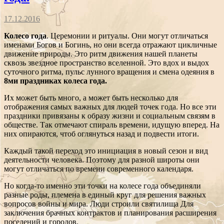
17.12.2016
Колесо года
. Церемонии и ритуалы. Они могут отличаться
именами Богов и Богинь, но они всегда отражают цикличные
движение природы. Это ритм движения нашей планеты
сквозь звездное пространство вселенной. Это вдох и выдох
суточного ритма, пульс лунного вращения и смена одеяния в
8ми праздниках колеса года.
Их может быть много, а может быть несколько для
отображения самых важных для людей точек года. Но все эти
праздники привязаны к образу жизни и социальным связям в
обществе. Так отмечают спираль времени, идущую вперед. На
них опираются, чтоб оглянуться назад и подвести итоги.
Каждый такой переход это инициация в новый сезон и вид
деятельности человека. Поэтому для разной широты они
могут отличаться по времени современного календаря.
Но когда-то именно эти точки на колесе года объединяли
разные роды, племена в единый круг для решения важных
вопросов войны и мира. Люди строили святилища Для
заключения брачных контрактов и планирования расширения
поселений и городов.