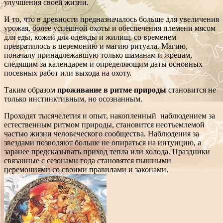
улучшения своей жизни.
И то, что в древности предназначалось больше для увеличения
урожая, более успешной охоты и обеспечения племени мясом
для еды, кожей для одежды и жилищ, со временем
превратилось в церемонию и магию ритуала. Магию,
поначалу принадлежавшую только шаманам и жрецам,
следящим за календарем и определяющим даты основных
посевных работ или выхода на охоту.
Таким образом
проживание в ритме природы
становится не
только инстинктивным, но осознанным.
Проходят тысячелетия и опыт, накопленный наблюдением за
естественным ритмом природы, становится неотъемлемой
частью жизни человеческого сообщества. Наблюдения за
звездами позволяют больше не опираться на интуицию, а
заранее предсказывать приход тепла или холода. Праздники
связанные с сезонами года становятся пышными
церемониями со своими правилами и законами.