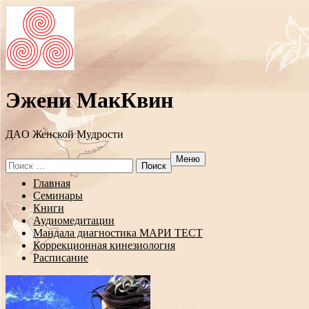
Эжени МакКвин
ДAO Женской Мудрости
Меню
Search
for:
Перейти
Главная
к
Семинары
содержанию
Книги
Аудиомедитации
Мандала диагностика МАРИ ТЕСТ
Коррекционная кинезиология
Расписание