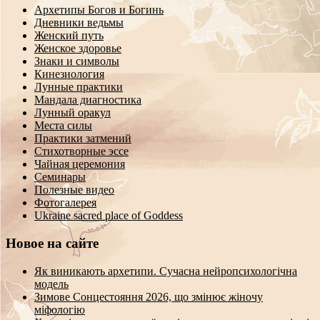
Архетипы Богов и Богинь
Дневники ведьмы
Женский путь
Женское здоровье
Знаки и символы
Кинезиология
Лунные практики
Мандала диагностика
Лунный оракул
Места силы
Практики затмений
Стихотворные эссе
Чайная церемония
Семинары
Полезные видео
Фотогалерея
Ukraine sacred place of Goddess
Новое на сайте
Як виникають архетипи. Сучасна нейропсихологічна
модель
Зимове Сонцестояння 2026, що змінює жіночу
міфологію