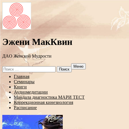
Эжени МакКвин
ДAO Женской Мудрости
Меню
Search
for:
Перейти
Главная
к
Семинары
содержанию
Книги
Аудиомедитации
Мандала диагностика МАРИ ТЕСТ
Коррекционная кинезиология
Расписание