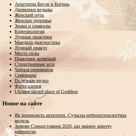
Архетипы Богов и Богинь
Дневники ведьмы
Женский путь
Женское здоровье
Знаки и символы
Кинезиология
Лунные практики
Мандала диагностика
Лунный оракул
Места силы
Практики затмений
Стихотворные эссе
Чайная церемония
Семинары
Полезные видео
Фотогалерея
Ukraine sacred place of Goddess
Новое на сайте
Як виникають архетипи. Сучасна нейропсихологічна
модель
Зимове Сонцестояння 2026, що змінює жіночу
міфологію