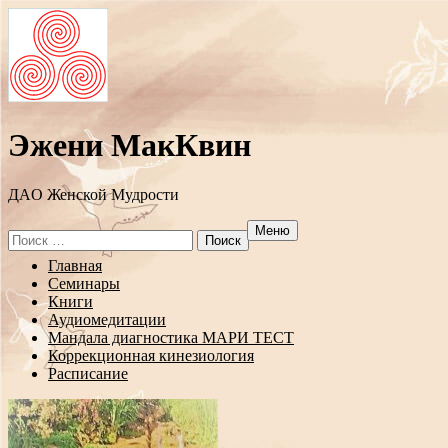
Эжени МакКвин
ДAO Женской Мудрости
Меню
Search
for:
Перейти
Главная
к
Семинары
содержанию
Книги
Аудиомедитации
Мандала диагностика МАРИ ТЕСТ
Коррекционная кинезиология
Расписание