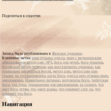
Поделиться в соцсетях
Запись была опубликована в
Женское здоровье
.
Ключевые метки
врач отзывы одесса
,
врач с медицинским
образованием метод цзю ЭРТ
,
йога для детей
,
йога терапия
,
йоговский метод лечения
,
как восстановить здоровье
,
как
правильно заниматься йогой
,
метод цзю
,
метод цзю при
грыже
,
на что направлена хатха йога
,
одесса цюэ отзывы врач
,
омоложение
,
правильное питание
,
результаты йоги
,
тибетская
йога
,
тха луна
,
упражнения для омоложения
,
ха солнце
,
что
дает йога детям
,
что дают асаны
,
что означает слог ха
,
что
означает тха йога
.
Сообщение
Навигация
навигации