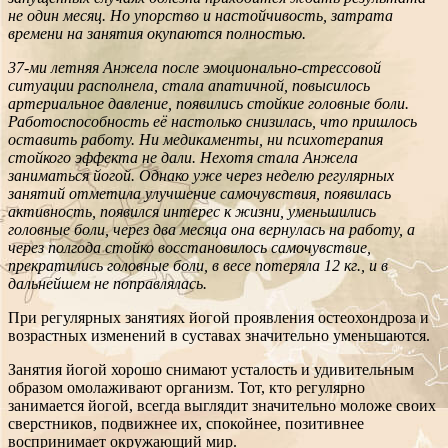
не один месяц. Но упорство и настойчивость, затрата
времени на занятия окупаются полностью.
37-ми летняя Анжела после эмоционально-стрессовой
ситуации располнела, стала апатичной, повысилось
артериальное давление, появились стойкие головные боли.
Работоспособность её настолько снизилась, что пришлось
оставить работу. Ни медикаменты, ни психотерапия
стойкого эффекта не дали. Нехотя стала Анжела
заниматься йогой. Однако уже через неделю регулярных
занятий отметила улучшение самочувствия, появилась
активность, появился интерес к жизни, уменьшились
головные боли, через два месяца она вернулась на работу, а
через полгода стойко восстановилось самочувствие,
прекратились головные боли, в весе потеряла 12 кг., и в
дальнейшем не поправлялась.
При регулярных занятиях йогой проявления остеохондроза и
возрастных изменений в суставах значительно уменьшаются.
Занятия йогой хорошо снимают усталость и удивительным
образом омолаживают организм. Тот, кто регулярно
занимается йогой, всегда выглядит значительно моложе своих
сверстников, подвижнее их, спокойнее, позитивнее
воспринимает окружающий мир.