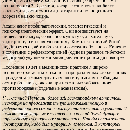
упоминается более 8000 асан. В настоящее время йогами
используются 2–3 десятка, которые считаются наиболее
важными и достаточными для гарантии полноценного
здоровья на всю жизнь.
Асаны дают профилактический, терапевтический и
психотерапевтический эффект. Они воздействуют на
пищеварительную, сердечнососудистую, дыхательную,
эндокринную и нервную систему. Комплекс занятий йогой
подбирается с учётом болезни и состояния больного. Конечно,
в сочетании с рефлексотерапией (один из разделов тибетской
медицины) улучшение и выздоровление происходит быстрее.
Последние 10 лет в медицинской практике я широко
использую элементы хатха-йоги при различных заболеваниях.
Прежде чем рекомендовать ту или иную асану, необходим
осмотр больного, так как при некоторых заболеваниях
противопоказаны отдельные асаны (позы).
У 11-летней Наташи, болевшей ревматоидным артритом,
несмотря на продолжительную медикаментозную и
рефлексотерапию сохранялась тугоподвижность суставов. И
только после упорных ежедневных занятий йогой функция
поражённых суставов восстановилась. Чтобы использовать
йоготерапию, надо быть упорным человеком. В некоторых
запущенных случаях болезни приходится ждать результата