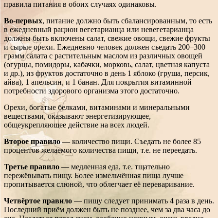
правила питания в обоих случаях одинаковы.
Во-первых
, питание должно быть сбалансированным, то есть
в ежедневный рацион вегетарианца или невегетарианца
должны быть включены салат, свежие овощи, свежие фрукты
и сырые орехи. Ежедневно человек должен съедать 200–300
грамм салата с растительным маслом из различных овощей
(огурцы, помидоры, кабачки, морковь, салат, цветная капуста
и др.), из фруктов достаточно в день 1 яблоко (груша, персик,
айва), 1 апельсин, и 1 банан. Для покрытия витаминной
потребности здорового организма этого достаточно.
Орехи, богатые белками, витаминами и минеральными
веществами, оказывают энергетизирующее,
общеукрепляющее действие на всех людей.
Второе правило
— количество пищи. Съедать не более 85
процентов желаемого количества пищи, т.е. не переедать.
Третье правило
— медленная еда, т.е. тщательно
пережёвывать пищу. Более измельчённая пища лучше
пропитывается слюной, что облегчает её переваривание.
Четвёртое правило
— пищу следует принимать 4 раза в день.
Последний приём должен быть не позднее, чем за два часа до