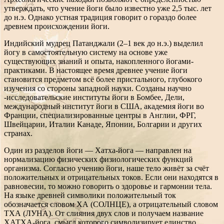
утверждать, что учение йоги было известно уже 2,5 тыс. лет
до н.э. Однако устная традиция говорит о гораздо более
древнем происхождении йоги.
Индийский мудрец Патанджали (2–1 век до н.э.) выделил
йогу в самостоятельную систему на основе уже
существующих знаний и опыта, накопленного йогами-
практиками. В настоящее время древнее учение йоги
становится предметом всё более пристального, глубокого
изучения со стороны западной науки. Созданы научно
-исследовательские институты йоги в Бомбее, Дели,
международный институт йоги в США, академия йоги во
Франции, специализированные центры в Англии, ФРГ,
Швейцарии, Италии Канаде, Японии, Болгарии и других
странах.
Один из разделов йоги — Хатха-йога — направлен на
нормализацию физических физиологических функций
организма. Согласно учению йоги, наше тело живёт за счёт
положительных и отрицательных токов. Если они находятся в
равновесии, то можно говорить о здоровье и гармонии тела.
На языке древней символики положительный ток
обозначается словом ХА (СОЛНЦЕ), а отрицательный словом
ТХА (ЛУНА). От слияния двух слов и получаем название
ХАТХА-йога, смысл которого символизирует единство