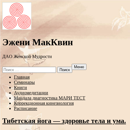
Эжени МакКвин
ДAO Женской Мудрости
Меню
Search
for:
Перейти
Главная
к
Семинары
содержанию
Книги
Аудиомедитации
Мандала диагностика МАРИ ТЕСТ
Коррекционная кинезиология
Расписание
Тибетская йога — здоровье тела и ума.