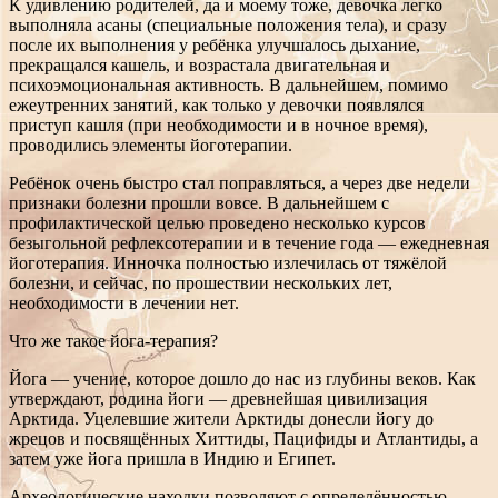
К удивлению родителей, да и моему тоже, девочка легко
выполняла асаны (специальные положения тела), и сразу
после их выполнения у ребёнка улучшалось дыхание,
прекращался кашель, и возрастала двигательная и
психоэмоциональная активность. В дальнейшем, помимо
ежеутренних занятий, как только у девочки появлялся
приступ кашля (при необходимости и в ночное время),
проводились элементы йоготерапии.
Ребёнок очень быстро стал поправляться, а через две недели
признаки болезни прошли вовсе. В дальнейшем с
профилактической целью проведено несколько курсов
безыгольной рефлексотерапии и в течение года — ежедневная
йоготерапия. Инночка полностью излечилась от тяжёлой
болезни, и сейчас, по прошествии нескольких лет,
необходимости в лечении нет.
Что же такое йога-терапия?
Йога — учение, которое дошло до нас из глубины веков. Как
утверждают, родина йоги — древнейшая цивилизация
Арктида. Уцелевшие жители Арктиды донесли йогу до
жрецов и посвящённых Хиттиды, Пацифиды и Атлантиды, а
затем уже йога пришла в Индию и Египет.
Археологические находки позволяют с определённостью