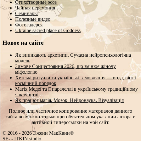
Стихотворные эссе
Чайная церемония
Семинары
Полезные видео
Фотогалерея
Ukraine sacred place of Goddess
Новое на сайте
Як виникають архетипи. Сучасна нейропсихологічна
модель
Зимове Сонцестояння 2026, що змінює жіночу
міфологію
Хетські ритуали та українські замовляння — вода, віск і
космічний порядок
Магія Медеї та її паралеллі в українському традиційному
чаклунстві
Як працює магія. Мозок. Нейронаука. Візуалізація
Полное или частичное копирование материалов данного
сайта возможно только при обязательном указании автора и
активной гиперссылки на мой сайт.
© 2016 - 2026 Эжени МакКвин®
SEO
-
ITKIN.studio