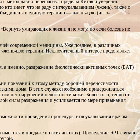
от метод давно перешагнул пределы Китая и уверенно
 кто знает, что на ряду с иглоукалыванием (чжэнь), также с
а объединены в единую терапию — чжэнь-цзю (игло-
: «Вернуть умирающих к жизни я не могу, но если болезнь не
рачей современной медицины. Уже позднее, в различных
 чжэнь-цзю терапии. Исключительный интерес представляет
я, а именно, раздражение биологически активных точек (БАТ)
ии показаний к этому методу, хорошей переносимости
изкими дома. В этих случаях необходимо придерживаться
 этом нет нарушений целостности кожи. Более того, тепло от
алой силы раздражения и усиливается по мере привыкания
возможности проведения процедуры иглоукалывания врачом
ы имеются в продаже во всех аптеках). Проведение ЭРТ связано
ругой.