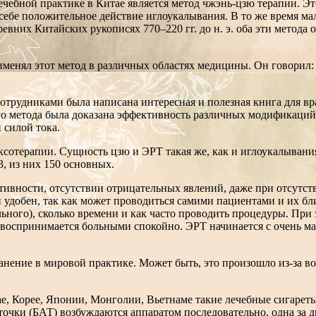
чебной практике в Китае является метод чжэнь-цзю терапии. Эт
ебе положительное действие иглоукалывания. В то же время мало
евних Китайских рукописях 770–220 гг. до н. э. оба эти метод
применял этот метод в различных областях медицины. Он говорил
сотрудниками была написана интересная и полезная книга для в
го метода была доказана эффективность различных модификаций
 силой тока.
ксотерапии. Сущность цзю и ЭРТ такая же, как и иглоукалывани
3, из них 150 основных.
ивности, отсутствии отрицательных явлений, даже при отсутств
 удобен, так как может проводиться самими пациентами и их бл
льного), сколько времени и как часто проводить процедуры. При
 воспринимается больными спокойно. ЭРТ начинается с очень м
анение в мировой практике. Может быть, это произошло из-за 
ае, Корее, Японии, Монголии, Вьетнаме такие лечебные сигарет
 точки (БАТ) возбуждаются аппаратом последовательно, одна за д