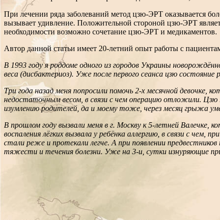
При лечении ряда заболеваний метод цзю-ЭРТ оказывается бол
вызывает удивление. Положительной стороной цзю-ЭРТ являетс
необходимости возможно сочетание цзю-ЭРТ и медикаментов.
Автор данной статьи имеет 20-летний опыт работы с пациентами
В 1993 году я роддоме одного из городов Украины новорождённ
веса (дисбактериоз). Уже после первого сеанса цзю состояние р
Три года назад меня попросили помочь 2-х месячной девочке, 
недостаточным весом, в связи с чем операцию отложили. Цзю 
изумлению родителей, да и моему тоже, через месяц грыжа уме
В прошлом году вызвали меня в г. Москву к 5-летней Валечке,
воспаления лёгких вызвала у ребёнка аллергию, в связи с чем
стали реже и протекали легче. А при появлении предвестников
тяжести и течения болезни. Уже на 3-и, сутки изнуряющие п