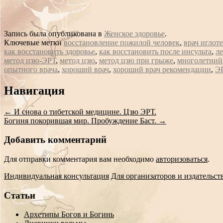
Запись была опубликована в
Женское здоровье
.
Ключевые метки
восстановление пожилой человек
,
врач иглот
как восстановить здоровье
,
как восстановить после инсульта
,
ле
метод цзю-ЭРТ
,
метод цзю
,
метод цзю при грыже
,
многолетний
опытного врача
,
хороший врач
,
хороший врач рекомендации
,
ЭР
Сообщение
Навигация
навигации
←
И снова о тибетской медицине. Цзю ЭРТ.
Богиня покорившая мир. Пробуждение Баст.
→
Добавить комментарий
Для отправки комментария вам необходимо
авторизоваться
.
Индивидуальная консультация
Для организаторов и издательст
Статьи
Архетипы Богов и Богинь