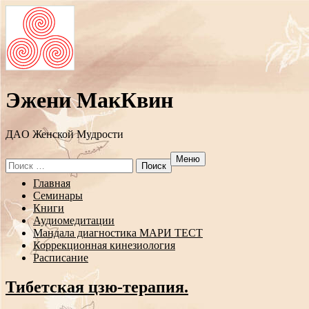
Эжени МакКвин
ДAO Женской Мудрости
Меню
Search
for:
Перейти
Главная
к
Семинары
содержанию
Книги
Аудиомедитации
Мандала диагностика МАРИ ТЕСТ
Коррекционная кинезиология
Расписание
Тибетская цзю-терапия.