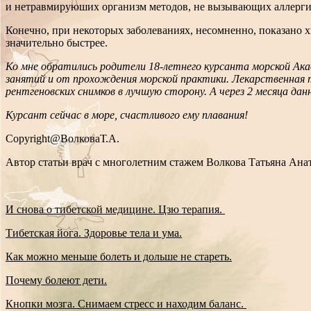
и нетравмируюших организм методов, не вызывающих аллерги
Конечно, при некоторых заболеваниях, несомненно, показано х
значительно быстрее.
Ко мне обратились родители 18-летнего курсанта морской Ака
занятий и от прохождения морской практики. Лекарственная т
рентгеновских снимков в лучшую сторону. А через 2 месяца дан
Курсант сейчас в море, счастливого ему плавания!
Copyright@ВолковаТ.А.
Автор статьи врач c многолетним стажем Волкова Татьяна Анат
И снова о тибетской медицине. Цзю терапия.
Тибетская йога. Здоровье тела и ума.
Как можно меньше болеть и дольше не стареть.
Почему болеют дети.
Кнопки мозга. Снимаем стресс и находим баланс.