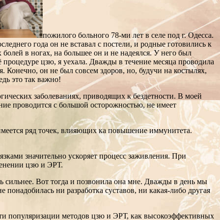
пожилого больного 78-ми лет в селе под г. Одесса.
следнего года он не вставал с постели, и родные готовились к
олей в ногах, на большее он и не надеялся. У него был
 процедуре цзю, я уехала. Дважды в течение месяца проводила
. Конечно, он не был совсем здоров, но, будучи на костылях,
едь это так важно!
гических заболеваниях, приводящих к бездетности. В моей
ние проводится с большой осторожностью, не имеет
 имеется ряд точек, влияющих ка повышение иммунитета.
зками значительно ускоряет процесс заживления. При
енении цзю и ЭРТ.
ть сильнее. Вот тогда и позвонила она мне. Дважды в день мы
 понадобилась ни разработка суставов, ни какая-либо другая
сти популяризации методов цзю и ЭРТ, как высокоэффективных