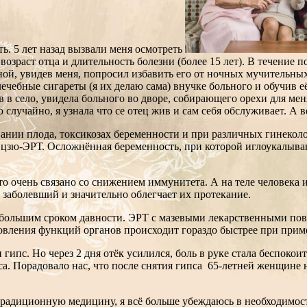
ть. 5 лет назад вызвали меня осмотреть
зраст отца и длительность болезни (более 15 лет). В течение по
, увидев меня, попросил избавить его от ночных мучительных б
ебные сигареты (я их делаю сама) внучке больного и обучив её
 в село, увидела больного во дворе, собирающего орехи для меня
 случайно, я узнала что се отец жив и сам себя обслуживает. А в
нии плода, токсикозах беременности и при различных гинеколо
у цзю-ЭРТ. Осложнённая беременность, при которой иглоукалыва
то очень связано со снижением иммунитета. А на теле человека
 заболевший и значительно облегчает их протекание.
ебольшим сроком давности. ЭРТ с мазевыми лекарственными повя
овления функций органов происходит гораздо быстрее при прим
гипс. Но через 2 дня отёк усилился, боль в руке стала беспокои
. Порадовало нас, что после снятия гипса 65-летней женщине не
 традиционную медицину, я всё больше убеждаюсь в необходимо