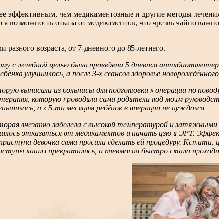
ее эффективным, чем медикаментозные и другие методы лечения.
я возможность отказа от медикаментов, что чрезвычайно важно 
 разного возраста, от 7-дневного до 85-летнего.
ому с лечебной целью была проведена 5-дневная антибиотикотера
ебёнка улучшилось, а после 3-х сеансов здоровье новорождённого
которую выписали из больницы для подготовки к операции по пов
терапия, которую проводили сами родители под моим руководст
ньшилась, а к 5-ти месяцам ребёнок в операции не нуждался.
 которая внезапно заболела с высокой температурой и затяжными
, пришлось отказаться от медикаментов и начать цзю и ЭРТ. Эфф
 приступа девочка сама просили сделать ей процедуру. Кстати, 
риступы кашля прекратились, и пневмония быстро стала проход