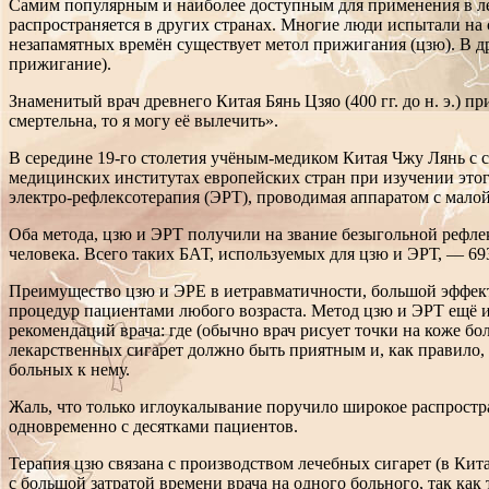
Самим популярным и наиболее доступным для применения в ле
распространяется в других странах. Многие люди испытали на с
незапамятных времён существует метол прижигания (цзю). В др
прижигание).
Знаменитый врач древнего Китая Бянь Цзяо (400 гг. до н. э.) 
смертельна, то я могу её вылечить».
В середине 19-го столетия учёным-медиком Китая Чжу Лянь с 
медицинских институтах европейских стран при изучении это
электро-рефлексотерапия (ЭРТ), проводимая аппаратом с малой
Оба метода, цзю и ЭРТ получили на звание безыгольной рефле
человека. Всего таких БАТ, используемых для цзю и ЭРТ, — 69
Преимущество цзю и ЭРЕ в иетравматичности, большой эффект
процедур пациентами любого возраста. Метод цзю и ЭРТ ещё и
рекомендаций врача: где (обычно врач рисует точки на коже бо
лекарственных сигарет должно быть приятным и, как правило,
больных к нему.
Жаль, что только иглоукалывание поручило широкое распростр
одновременно с десятками пациентов.
Терапия цзю связана с производством лечебных сигарет (в Кит
с большой затратой времени врача на одного больного, так как