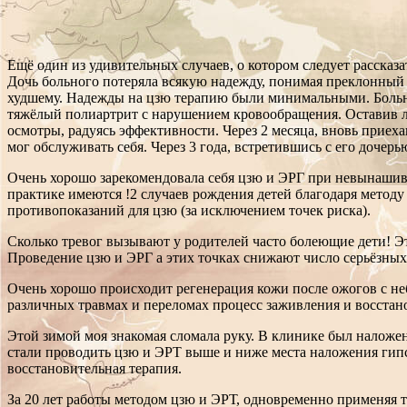
Ещё один из удивительных случаев, о котором следует рассказа
Дочь больного потеряла всякую надежду, понимая преклонный во
худшему. Надежды на цзю терапию были минимальными. Больной
тяжёлый полиартрит с нарушением кровообращения. Оставив леч
осмотры, радуясь эффективности. Через 2 месяца, вновь приехав
мог обслуживать себя. Через 3 года, встретившись с его дочерью
Очень хорошо зарекомендовала себя цзю и ЭРГ при невынашива
практике имеются !2 случаев рождения детей благодаря метод
противопоказаний для цзю (за исключением точек риска).
Сколько тревог вызывают у родителей часто болеющие дети! Э
Проведение цзю и ЭРГ а этих точках снижают число серьёзных
Очень хорошо происходит регенерация кожи после ожогов с н
различных травмах и переломах процесс заживления и восстан
Этой зимой моя знакомая сломала руку. В клинике был наложен 
стали проводить цзю и ЭРТ выше и ниже места наложения гипса
восстановительная терапия.
За 20 лет работы методом цзю и ЭРТ, одновременно применяя