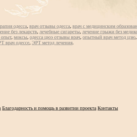
ерапия одесса
,
врач отзывы одесса
,
врач с медицинским образова
ение без лекарств
,
лечебные сигареты
,
лечение грыжи без медик
 опыт
,
моксы
,
одесса цюэ отзывы врач
,
опытный врач метод цзю
Т врач одессе
,
ЭРТ метод лечения
.
в
Благодарность и помощь в развитии проекта
Контакты