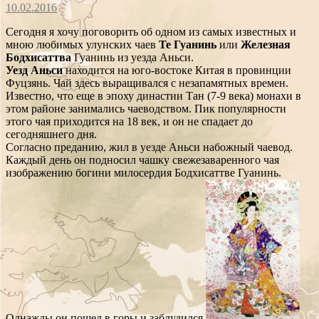
10.02.2016
Сегодня я хочу поговорить об одном из самых известных и
мною любимых улунских чаев
Те Гуанинь
или
Железная
Бодхисаттва
Гуанинь из уезда Аньси.
Уезд Аньси
находится на юго-востоке Китая в провинции
Фуцзянь. Чай здесь выращивался с незапамятных времен.
Известно, что еще в эпоху династии Тан (7-9 века) монахи в
этом районе занимались чаеводством. Пик популярности
этого чая приходится на 18 век, и он не спадает до
сегодняшнего дня.
Согласно преданию, жил в уезде Аньси набожный чаевод.
Каждый день он подносил чашку свежезаваренного чая
изображению богини милосердия Бодхисаттве Гуанинь.
Однажды он пошел в горы и заблудился.