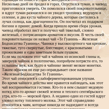
Несколько дней он бродил в горах. Опустился туман, и чаевод
приготовился умереть. Он помолился своей покровительнице,
и вдруг туман разошелся и он увидел тропинку, ведущую в
селение, и два куста чайного дерева, которые светились в
лучах солнца, как драгоценности. Он посчитал их подарком
богини и принес домой. Когда пришло время сбора урожая,
чаевод обработал лист и получил чай тяжелый, словно
железный, с потрясающим ароматом и вкусом. В честь своей
покровительницы он назвал чай «Те Гуанинь – Железная
Бодхисаттва Гуанинь». Чаинки у высокосортного чая крепкие,
тяжелые, туго свернутые, блестящие, с красноватыми
прожилками и едва заметным белым пушком.
Если мы положим этот чай в чайник из исинской глины и,
завернув чайник в полотенечко, попробуем потрясти его, то
услышим звук, как будто в чайнике звенят мелкие монетки.
Таким образом он еще раз оправдывает свое название
«Железная Бодхисаттва Те Гуанинь».
Этот чай относится в слабоферментированным улунам.
Во время чайного действа мне нравится наблюдать, как этот
чай воспринимается гостями. Кто-то в нем слышит медовую
нотку, кто-то аромат свежей зелени и теплого сентябрьского
утра, кто-то — морской бриз. А недавно один из гостей вдруг
уловил нотку топленого молока. Этот чай справедливо
относится к чаям, которые никогда не надоедают и всегда