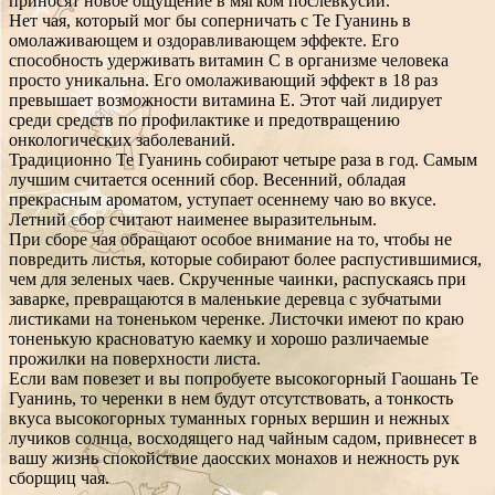
приносят новое ощущение в мягком послевкусии.
Нет чая, который мог бы соперничать с Те Гуанинь в
омолаживающем и оздоравливающем эффекте. Его
способность удерживать витамин С в организме человека
просто уникальна. Его омолаживающий эффект в 18 раз
превышает возможности витамина Е. Этот чай лидирует
среди средств по профилактике и предотвращению
онкологических заболеваний.
Традиционно Те Гуанинь собирают четыре раза в год. Самым
лучшим считается осенний сбор. Весенний, обладая
прекрасным ароматом, уступает осеннему чаю во вкусе.
Летний сбор считают наименее выразительным.
При сборе чая обращают особое внимание на то, чтобы не
повредить листья, которые собирают более распустившимися,
чем для зеленых чаев. Скрученные чаинки, распускаясь при
заварке, превращаются в маленькие деревца с зубчатыми
листиками на тоненьком черенке. Листочки имеют по краю
тоненькую красноватую каемку и хорошо различаемые
прожилки на поверхности листа.
Если вам повезет и вы попробуете высокогорный Гаошань Те
Гуанинь, то черенки в нем будут отсутствовать, а тонкость
вкуса высокогорных туманных горных вершин и нежных
лучиков солнца, восходящего над чайным садом, привнесет в
вашу жизнь спокойствие даосских монахов и нежность рук
сборщиц чая.