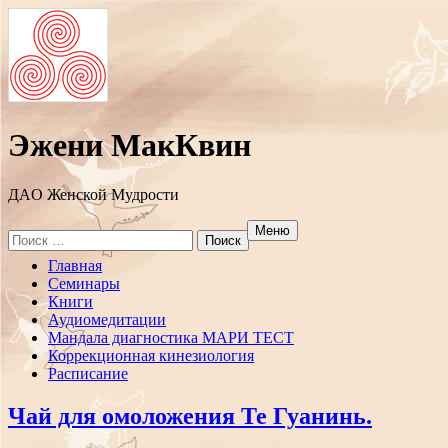
Эжени МакКвин
ДAO Женской Мудрости
Меню
Search
for:
Перейти
Главная
к
Семинары
содержанию
Книги
Аудиомедитации
Мандала диагностика МАРИ ТЕСТ
Коррекционная кинезиология
Расписание
Чай для омоложения Те Гуанинь.