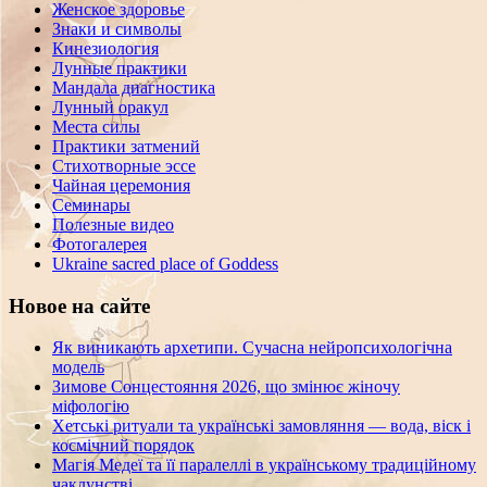
Женское здоровье
Знаки и символы
Кинезиология
Лунные практики
Мандала диагностика
Лунный оракул
Места силы
Практики затмений
Стихотворные эссе
Чайная церемония
Семинары
Полезные видео
Фотогалерея
Ukraine sacred place of Goddess
Новое на сайте
Як виникають архетипи. Сучасна нейропсихологічна
модель
Зимове Сонцестояння 2026, що змінює жіночу
міфологію
Хетські ритуали та українські замовляння — вода, віск і
космічний порядок
Магія Медеї та її паралеллі в українському традиційному
чаклунстві