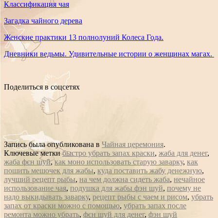
Классификация чая
Загадка чайного дерева
Женские практики 13 полнолуний Колеса Года.
Дневники ведьмы. Удивительные истории о женщинах магах.
Поделиться в соцсетях
Запись была опубликована в
Чайная церемония
.
Ключевые метки
быстро убрать запах краски
,
жаба для денег
,
жаба фєн шуй
,
как моно использовать старую заварку
,
как
пошить мешочек для жабы
,
куда поставить жабу денежную
,
лучший рецепт рыбы
,
на чем должна сидеть жаба
,
нечайное
использование чая
,
подушка для жабы фэн шуй
,
почему не
надо выкидывать заварку
,
рецепт рыбы с чаем и рисом
,
убрать
запах от краски можно с помощью
,
убрать запах после
ремонта можно убрать
,
фєн шуй для денег
,
фэн шуй