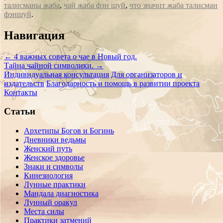
талисманы жаба
,
чай жаба фэн шуй
,
что значит жаба талисман
фэншуй
.
Сообщение
Навигация
навигации
←
4 важных совета о чае в Новый год.
Тайна чайной символики.
→
Индивидуальная консультация
Для организаторов и
издательств
Благодарность и помощь в развитии проекта
Контакты
Статьи
Архетипы Богов и Богинь
Дневники ведьмы
Женский путь
Женское здоровье
Знаки и символы
Кинезиология
Лунные практики
Мандала диагностика
Лунный оракул
Места силы
Практики затмений