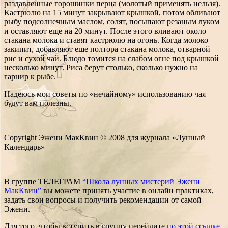
раздавленные горошинки перца (молотый применять нельзя).
Кастрюлю на 15 минут закрывают крышкой, потом обливают
рыбу подсолнечным маслом, солят, посыпают резаным луком
и оставляют еще на 20 минут. После этого вливают около
стакана молока и ставят кастрюлю на огонь. Когда молоко
закипит, добавляют еще полтора стакана молока, отварной
рис и сухой чай. Блюдо томится на слабом огне под крышкой
несколько минут. Риса берут столько, сколько нужно на
гарнир к рыбе.
Надеюсь мои советы по «нечайному» использованию чая
будут вам полезны.
Copyright Эжени МакКвин © 2008 для журнала «Лунный
Календарь»
В группе ТЕЛЕГРАМ
“Школа лунных мистерий Эжени
МакКвин”
вы можете принять участие в онлайн практиках,
задать свои вопросы и получить рекомендации от самой
Эжени.
Для того, чтобы вступить в группу перейдите
по этой ссылке
.