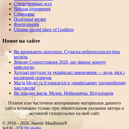
Стихотворные эссе
Чайная церемония
Семинары
Полезные видео
Фотогалерея
Ukraine sacred place of Goddess
Новое на сайте
Як виникають архетипи. Сучасна нейропсихологічна
модель
Зимове Сонцестояння 2026, що змінює жіночу
міфологію
Хетські ритуали та українські замовляння — вода, віск і
космічний порядок
Магія Медеї та її паралеллі в українському традиційному
чаклунстві
Як працює магія. Мозок. Нейронаука. Візуалізація
Полное или частичное копирование материалов данного
сайта возможно только при обязательном указании автора и
активной гиперссылки на мой сайт.
© 2016 - 2026 Эжени МакКвин®
\
EB
-
ITKIN.studio