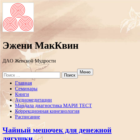
Эжени МакКвин
ДAO Женской Мудрости
Меню
Search
for:
Перейти
Главная
к
Семинары
содержанию
Книги
Аудиомедитации
Мандала диагностика МАРИ ТЕСТ
Коррекционная кинезиология
Расписание
Чайный мешочек для денежной
лягушки.