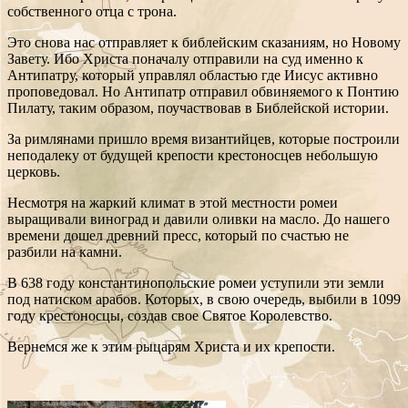
собственного отца с трона.
Это снова нас отправляет к библейским сказаниям, но Новому
Завету.
Ибо Христа поначалу отправили на суд именно к
Антипатру, который управлял областью где Иисус активно
проповедовал. Но Антипатр отправил обвиняемого к Понтию
Пилату, таким образом, поучаствовав в Библейской истории.
За римлянами пришло время византийцев, которые построили
неподалеку от будущей крепости крестоносцев небольшую
церковь.
Несмотря на жаркий климат в этой местности ромеи
выращивали виноград и давили оливки на масло. До нашего
времени дошел древний пресс, который по счастью не
разбили на камни.
В 638 году константинопольские ромеи уступили эти земли
под натиском арабов. Которых, в свою очередь, выбили в 1099
году крестоносцы, создав свое Святое Королевство.
Вернемся же к этим рыцарям Христа и их крепости.