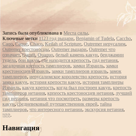
Запись была опубликована в
Места силы
.
Ключевые метки
1123 год рыцари
,
Benjamin of Tudela
,
Caccho
,
Caqo
,
Caque
,
Chaco
,
Keilah of Scripture
,
Outremer иерусалим
,
Outremer крестоносцы
,
Outremer рыцари
,
Outremer что
означает
,
Qaqun
,
Quaquo
,
белый камень какун
,
бенджамин
тудела
,
бои какун
,
где находится крепость
,
гид нетания
,
загадочная крепость тамплиеров
,
замки Израиль
,
замки
крестоносцев Израиль
,
замки тамплиеров израиль
,
замок
тамплиеров
,
иерусалимское королевство крепости
,
история
замка какун
,
история крепости какун
,
история тамплиеры
Израиль
,
какун крепость
,
когда был построен какун
,
крепость
тамплиеров нетания
,
крпеость крестоносцев нетания
,
лучший
гид нетания
,
нетания что посмотреть
,
размеры крепость
какун
,
средневековый путешественник еврей
,
тайна
тамплиеров
,
что интересного нетании
,
экскурсия нетания
,
קקון
.
Сообщение
Навигация
навигации