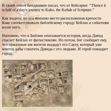
В своей книге Бенджамин писал, что от Кейсарии “Thence it
is half of a dayיs journey to Kako, the Keilah of Scripture.”
Как видите, по его мнению место расположения крепости
Како соответствовало библейскому городу Кейлах и событиям
возле него.
Напомню, что в Библии описывается история, когда Давид
спасает Кейлах от филистимлян. Но потом, бог сообщает ему,
что спасенные им жители выдадут его Саулу, который уже
мчится дабы схватить Давида с его людьми. И герой покидает
город.