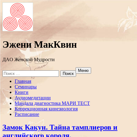
Эжени МакКвин
ДAO Женской Мудрости
Меню
Search
for:
Перейти
Главная
к
Семинары
содержанию
Книги
Аудиомедитации
Мандала диагностика МАРИ ТЕСТ
Коррекционная кинезиология
Расписание
Замок Какун. Тайна тамплиеров и
английского короля.