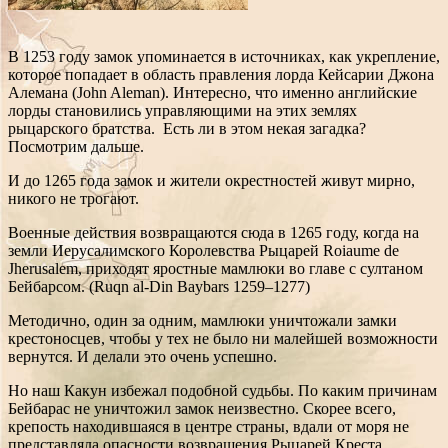
В 1253 году замок упоминается в источниках, как укрепление,
которое попадает в область правления лорда Кейсарии Джона
Алемана (John Aleman). Интересно, что именно английские
лорды становились управляющими на этих землях
рыцарского братства. Есть ли в этом некая загадка?
Посмотрим дальше.
И до 1265 года замок и жители окрестностей живут мирно,
никого не трогают.
Военные действия возвращаются сюда в 1265 году, когда на
земли Иерусалимского Королевства Рыцарей Roiaume de
Jherusalem, приходят яростные мамлюки во главе с султаном
Бейбарсом. (Ruqn al-Din Baybars 1259–1277)
Методично, один за одним, мамлюки уничтожали замки
крестоносцев, чтобы у тех не было ни малейшей возможности
вернутся. И делали это очень успешно.
Но наш Какун избежал подобной судьбы. По каким причинам
Бейбарас не уничтожил замок неизвестно. Скорее всего,
крепость находившаяся в центре страны, вдали от моря не
представляла опасности возвращения Рыцарей Креста.