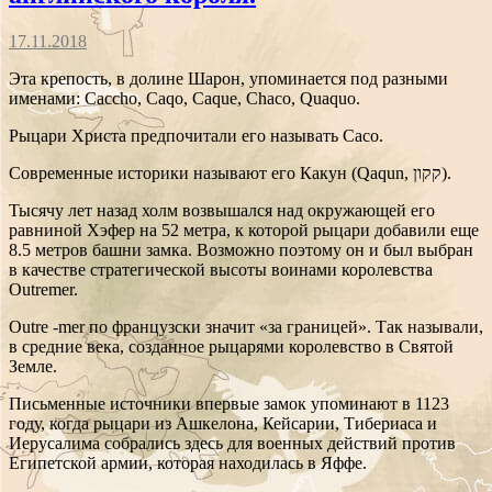
17.11.2018
Эта крепость, в долине Шарон, упоминается под разными
именами: Caccho, Caqo, Caque, Chaco, Quaquo.
Рыцари Христа предпочитали его называть Caco.
Современные историки называют его Какун (Qaqun, קקון).
Тысячу лет назад холм возвышался над окружающей его
равниной Хэфер на 52 метра, к которой рыцари добавили еще
8.5 метров башни замка. Возможно поэтому он и был выбран
в качестве стратегической высоты воинами королевства
Outremer.
Outre -mer по французски значит «за границей». Так называли,
в средние века, созданное рыцарями королевство в Святой
Земле.
Письменные источники впервые замок упоминают в 1123
году, когда рыцари из Ашкелона, Кейсарии, Тибериаса и
Иерусалима собрались здесь для военных действий против
Египетской армии, которая находилась в Яффе.