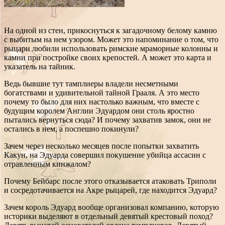
На одной из стен, прикоснуться к загадочному белому камню
с выбитым на нем узором. Может это напоминание о том, что
рыцари любили использовать римские мраморные колонны и
камни при постройке своих крепостей. А может это карта и
указатель на тайник.
Ведь бывшие тут тамплиеры владели несметными
богатствами и удивительной тайной Грааля. А это место
почему то было для них настолько важным, что вместе с
будущим королем Англии Эдуардом они столь яростно
пытались вернуться сюда? И почему захватив замок, они не
остались в нем, а поспешно покинули?
Зачем через несколько месяцев после попытки захватить
Какун, на Эдуарда совершил покушение убийца ассасин с
отравленным кинжалом?
Почему Бейбарс после этого отказывается атаковать Триполи
и сосредотачивается на Акре рыцарей, где находится Эдуард?
Зачем король Эдуард вообще организовал компанию, которую
историки выделяют в отдельный девятый крестовый поход?