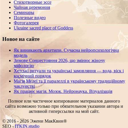
Стихотворные эссе
Чайная церемония
Семинары
Полезные видео
Фотогалерея
Ukraine sacred place of Goddess
Новое на сайте
Як виникають архетипи. Сучасна нейропсихологічна
модель
Зимове Сонцестояння 2026, що змінює жіночу
міфологію
Хетські ритуали та українські замовляння — вода, віск і
космічний порядок
Магія Медеї та її паралеллі в українському традиційному
чаклунстві
Як працює магія. Мозок. Нейронаука. Візуалізація
Полное или частичное копирование материалов данного
сайта возможно только при обязательном указании автора и
активной гиперссылки на мой сайт.
© 2016 - 2026 Эжени МакКвин®
PPC
-
ITKIN.studio