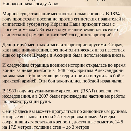
Наполеон начал осаду Акко.
Мирное существование местности только снилось. В 1834
году происходит восстание против египетских правителей и
египетский губернатор Ибрагим Паша приходит сюда с
“огнем и мечом”. Затем на опустевшие земли он заселяет
египетских фермеров и жителей соседних территорий.
Депортируй местных и засели территории другими. Старая,
как наша цивилизация, военно-политическая игра известная
еще со времен Шумера и Ассирии была использована вновь.
И следующая страница военной истории открылась во время
войны за независимость в 1948 году. Бригада Александрони
заняла замок и прилегающие территории и вступила в бой с
иракской армией. Эти бои закончились победой израильтян.
В 1983 году иерусалимские археологи (BSAJ) провели тут
исследования, а в 2007 были произведены частичные работы
по реконструкции руин.
Сейчас здесь вы можете прогуляться по живописным руинам,
которые возвышаются на 52-х метровом холме. Размеры
сохранившихся остатков крепости, доступные осмотру, 14.5
на 17.5 метров, толщина стен – до 3 метров.