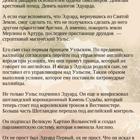
Девять рыцарей основателей ордена тамплиеров. Девятый
крестовый поход. Девять налогов Эдуарда.
А если еще вспомнить, что Эдуард, вернувшись из Святой
Земли, смог сделать то, что не получалось сделать до него
другим правителям Англии. А именно, покорить земли
Мерлина и Артура, последнее пристанище друидов —
строптивый магический Уэльс.
Его сын стал первым принцем Уэльским. По преданию,
валлийцы согласились перейти под управление английского
короля при условии, что они примут принца, который не
говорит по английски. И когда у Эдуарда родился сын, он
поставил его управляющим над Уэльсом. Таким образом
выполнив условие, которое ему поставили хитромудрые
валлийцы.
Не только Уэльс подчинил Эдуард. Он еще и конфисковал
шотландский коронационный Камень Судьбы, который
теперь стоит под королевским троном в Вестминстере.
Больша часть Шотландии перешла под английский контроль.
Он подписал Великую Хартию Вольностей и создал
парламентскую систему, которая изменила Англию.
Ох не прост был Эдуард Первый, ох не прост. Что он искал в