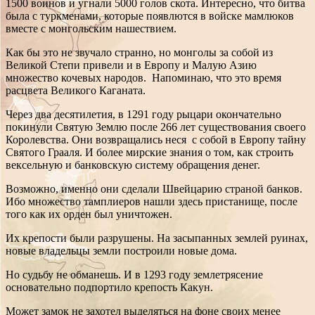
1500 воинов и угнали 5000 голов скота. Интересно, что битва
была с туркменами, которые появлются в войске мамлюков
вместе с монгольским нашествием.
Как бы это не звучало странно, но монголы за собой из
Великой Степи привели и в Европу и Малую Азию
множество кочевых народов. Напоминаю, что это время
расцвета Великого Каганата.
Через два десятилетия, в 1291 году рыцари окончательно
покинули Святую Землю после 266 лет существования своего
Королевства. Они возвращались неся с собой в Европу тайну
Святого Грааля. И более мирские знания о том, как строить
вексельную и банковскую систему обращения денег.
Возможно, именно они сделали Швейцарию страной банков.
Ибо множество тамплиеров нашли здесь пристанище, после
того как их орден был уничтожен.
Их крепости были разрушены. На засыпанных землей руинах,
новые владельцы земли построили новые дома.
Но судьбу не обманешь. И в 1293 году землетрясение
основательно подпортило крепость Какун.
Может замок не захотел выделяться на фоне своих менее