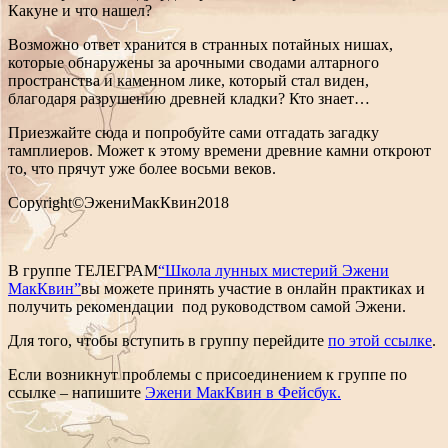
Какуне и что нашел?
Возможно ответ хранится в странных потайных нишах,
которые обнаружены за арочными сводами алтарного
пространства и каменном лике, который стал виден,
благодаря разрушению древней кладки? Кто знает…
Приезжайте сюда и попробуйте сами отгадать загадку
тамплиеров. Может к этому времени древние камни откроют
то, что прячут уже более восьми веков.
Copyright©ЭжениМакКвин2018
В группе ТЕЛЕГРАМ
“Школа лунных мистерий Эжени
МакКвин”
вы можете принять участие в онлайн практиках и
получить рекомендации под руководством самой Эжени.
Для того, чтобы вступить в группу перейдите
по этой ссылке
.
Если возникнут проблемы с присоединением к группе по
ссылке – напишите
Эжени МакКвин в Фейсбук.