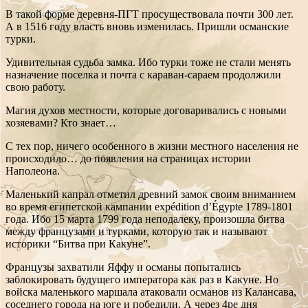
В такой форме деревня-ПГТ просуществовала почти 300 лет.
А в 1516 году власть вновь изменилась. Пришли османские
турки.
Удивительная судьба замка. Ибо турки тоже не стали менять
назначение поселка и почта с караван-сараем продолжили
свою работу.
Магия духов местности, которые договаривались с новыми
хозяевами? Кто знает…
С тех пор, ничего особенного в жизни местного населения не
происходило… до появления на страницах истории
Наполеона.
Маленький капрал отметил древний замок своим вниманием
во время египетской кампании expédition d’Égypte 1789-1801
года. Ибо 15 марта 1799 года неподалеку, произошла битва
между французами и турками, которую так и называют
историки “Битва при Какуне”.
Французы захватили Яффу и османы попытались
заблокировать будущего императора как раз в Какуне. Но
войска маленького маршала атаковали османов из Калансава,
соседнего города на юге и победили. А через 4ре дня