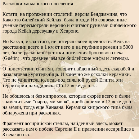
Раскопки ханаанского поселения
Кстати, на протяжении столетий версия Бенджамина, что
Како это билейский Кейлах, была в ходу. Но современные
ученые пересмотрели версию и считают руинами библейского
города Keilah деревушку в Хевроне.
Но Какун, из-за этого, не потерял своей древности. Ведь на
расстоянии всего в 1 км от него и на глубине времени в 5000
лет, были раскопаны остатки поселения бронзового века
(Guérin) , что древнее чем все библейские мифы и легенды.
О присутствии египтян, говорит найденный здесь скарабей и
базальтовая курительница. И конечно же осколки керамики.
Что не удивительно, ведь под сильной рукой Египта эти
территории находились в 15-12 веке до н.э. .
Не обошлось и без киприотов, которые скорее всего и были
знаменитыми “народами моря”, прибывшими в 12 веке до н.э.
на земли, тогда еще Ханаана. Керамика кипрского типа была
обнаружена при раскопках.
Фрагмент ассирийской стеллы, найденный здесь, может
рассказать нам о победе Саргона II и правлении ассирийцев в
8 веке до н.э.