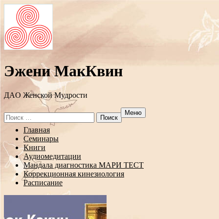
Эжени МакКвин
ДAO Женской Мудрости
Меню
Search
for:
Перейти
Главная
к
Семинары
содержанию
Книги
Аудиомедитации
Мандала диагностика МАРИ ТЕСТ
Коррекционная кинезиология
Расписание