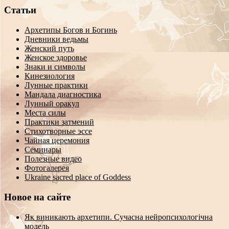
Статьи
Архетипы Богов и Богинь
Дневники ведьмы
Женский путь
Женское здоровье
Знаки и символы
Кинезиология
Лунные практики
Мандала диагностика
Лунный оракул
Места силы
Практики затмений
Стихотворные эссе
Чайная церемония
Семинары
Полезные видео
Фотогалерея
Ukraine sacred place of Goddess
Новое на сайте
Як виникають архетипи. Сучасна нейропсихологічна
модель