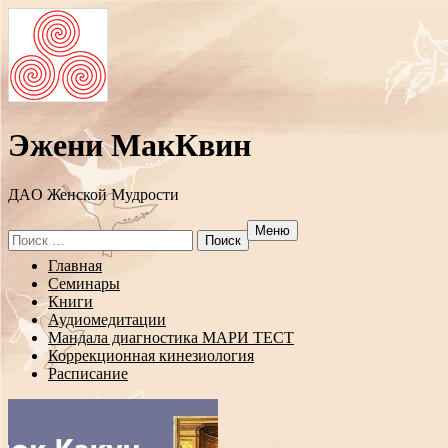
Эжени МакКвин
ДAO Женской Мудрости
Меню
Search
for:
Перейти
Главная
к
Семинары
содержанию
Книги
Аудиомедитации
Мандала диагностика МАРИ ТЕСТ
Коррекционная кинезиология
Расписание