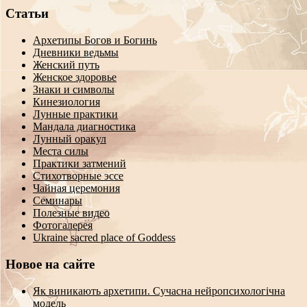
Статьи
Архетипы Богов и Богинь
Дневники ведьмы
Женский путь
Женское здоровье
Знаки и символы
Кинезиология
Лунные практики
Мандала диагностика
Лунный оракул
Места силы
Практики затмений
Стихотворные эссе
Чайная церемония
Семинары
Полезные видео
Фотогалерея
Ukraine sacred place of Goddess
Новое на сайте
Як виникають архетипи. Сучасна нейропсихологічна
модель