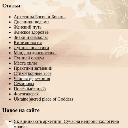
Статьи
Архетипы Богов и Богинь
Дневники ведьмы
Женский путь
Женское здоровье
Знаки и символы
Кинезиология
Лунные практики
Мандала диагностика
Лунный оракул
Места силы
Практики затмений
Стихотворные эссе
Чайная церемония
Семинары
Полезные видео
Фотогалерея
Ukraine sacred place of Goddess
Новое на сайте
Як виникають архетипи. Сучасна нейропсихологічна
модель