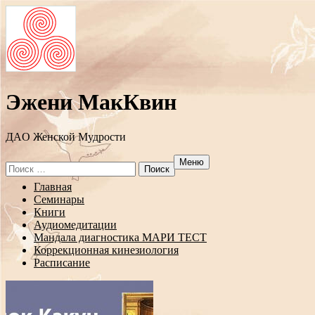
Эжени МакКвин
ДAO Женской Мудрости
Меню
Search
for:
Перейти
Главная
к
Семинары
содержанию
Книги
Аудиомедитации
Мандала диагностика МАРИ ТЕСТ
Коррекционная кинезиология
Расписание