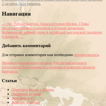
2 октября 2024 украина
.
Сообщение
Навигация
навигации
←
Абу Рейхан Бируни. Книга истории Индии. ГЛава
рассказывающая о солнечном и лунном затмениях.
Кобминации камней удачи в китайской магической традиции
и фэншуй.
→
Добавить комментарий
Для отправки комментария вам необходимо
авторизоваться
.
Индивидуальная консультация
Для организаторов и
издательств
Благодарность и помощь в развитии проекта
Контакты
Статьи
Архетипы Богов и Богинь
Дневники ведьмы
Женский путь
Женское здоровье