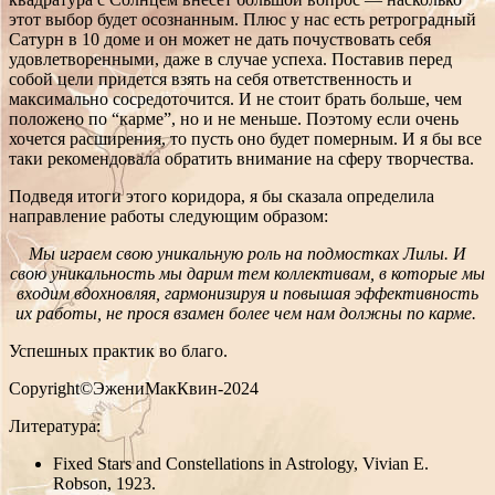
этот выбор будет осознанным. Плюс у нас есть ретроградный
Сатурн в 10 доме и он может не дать почуствовать себя
удовлетворенными, даже в случае успеха. Поставив перед
собой цели придется взять на себя ответственность и
максимально сосредоточится. И не стоит брать больше, чем
положено по “карме”, но и не меньше. Поэтому если очень
хочется расширения, то пусть оно будет померным. И я бы все
таки рекомендовала обратить внимание на сферу творчества.
Подведя итоги этого коридора, я бы сказала определила
направление работы следующим образом:
Мы играем свою уникальную роль на подмостках Лилы. И
свою уникальность мы дарим тем коллективам, в которые мы
входим вдохновляя, гармонизируя и повышая эффективность
их работы, не прося взамен более чем нам должны по карме.
Успешных практик во благо.
Copyright©ЭжениМакКвин-2024
Литература:
Fixed Stars and Constellations in Astrology, Vivian E.
Robson, 1923.