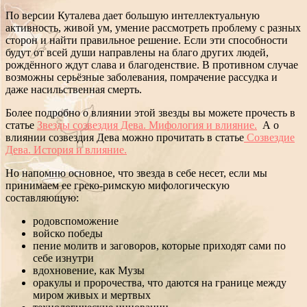
По версии Куталева дает большую интеллектуальную
активность, живой ум, умение рассмотреть проблему с разных
сторон и найти правильное решение. Если эти способности
будут от всей души направлены на благо других людей,
рождённого ждут слава и благоденствие. В противном случае
возможны серьёзные заболевания, помрачение рассудка и
даже насильственная смерть.
Более подробно о влиянии этой звезды вы можете прочесть в
статье
Звезды созвездия Дева. Мифология и влияние.
А о
влиянии созвездия Дева можно прочитать в статье
Созвездие
Дева. История и влияние.
Но напомню основное, что звезда в себе несет, если мы
принимаем ее греко-римскую мифологическую
составляющую:
родовспоможение
войско победы
пение молитв и заговоров, которые приходят сами по
себе изнутри
вдохновение, как Музы
оракулы и пророчества, что даются на границе между
миром живых и мертвых