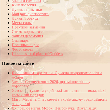
Знаки и символы
Кинезиология
Лунные практики
Мандала диагностика
Лунный оракул
Места силы
Практики затмений
Стихотворные эссе
Чайная церемония
Семинары
Полезные видео
Фотогалерея
Ukraine sacred place of Goddess
Новое на сайте
Як виникають архетипи. Сучасна нейропсихологічна
модель
Зимове Сонцестояння 2026, що змінює жіночу
міфологію
Хетські ритуали та українські замовляння — вода, віск і
космічний порядок
Магія Медеї та її паралеллі в українському традиційному
чаклунстві
Як працює магія. Мозок. Нейронаука. Візуалізація