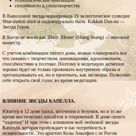
технологические инновации
способности к стихотворчеству
В Вавилонии звезда маркировала 19 эклиптическое созведие
Shur-mahrū-shirū и индивидуально была Kakkab Dan-nu —
Звезда Героя.
В Китае ее знали как Шанг Шеанг (Shang Seang) — высокий
министр.
С учетом комбинации пятого дома, можно планировать все
что связано с творчеством, инновациями, вдохновением,
способностями к поэтике. Поэтому в медитации затмения
хорошо будет не только проживать внутренние образы и
протанцовывать их, но и пропевать, как заговоры. Позвольте
себе открыть свой голос во время медитации.
ВЛИЯНИЕ ЗВЕЗДЫ КАПЕЛЛА.
Юпитер в 12 доме хаоса, заточения и безумия, но в то же
время мистических инсайтов и откровений. В доме своего
“падения” И при этом с влиянием мой любимой звезды
Капелла, которая пробуждает в нас потребность в
независимости. Это архетип Козы Амалфеи с ее Рогом