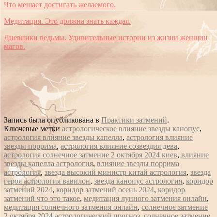
Что мешает достигать желаемого.
Медитация. Это должна знать каждая.
Дневники ведьмы. Удивительные истории из жизни женщин
магов.
Запись была опубликована в
Практики затмений
.
Ключевые метки
астрологическое влияние звезды канопус
,
астрология влияние звезды капелла
,
астрология влияние
звезды поррима
,
астрология влияние созвездия дева
,
астрология солнечное затмение 2 октября 2024 киев
,
влияние
звезды капелла астрология
,
влияние звезды поррима
астрология
,
звезда высокий министр китай астрология
,
звезда
героя астрология вавилон
,
звезда канопус астрология
,
коридор
затмений 2024
,
коридор затмений осень 2024
,
коридор
затмений что это такое
,
медитация лунного затмения онлайн
,
медитация солнечного затмения онлайн
,
солнечное затмение
2 октября 2024 астрологический прогноз
,
солнечное затмение