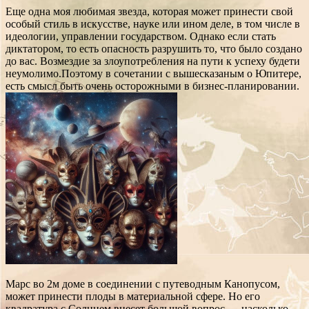
Еще одна моя любимая звезда, которая может принести свой
особый стиль в искусстве, науке или ином деле, в том числе в
идеологии, управлении государством. Однако если стать
диктатором, то есть опасность разрушить то, что было создано
до вас. Возмездие за злоупотребления на пути к успеху будети
неумолимо.Поэтому в сочетании с вышесказаным о Юпитере,
есть смысл быть очень осторожными в бизнес-планировании.
Марс во 2м доме в соединении с путеводным Канопусом,
может принести плоды в материальной сфере. Но его
квадратура с Солнцем внесет большой вопрос — насколько