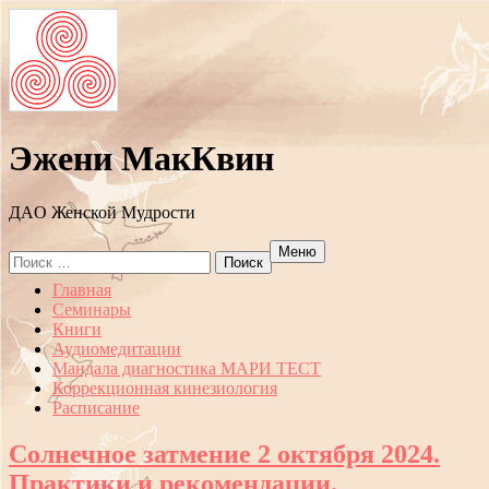
Эжени МакКвин
ДAO Женской Мудрости
Меню
Search
for:
Перейти
Главная
к
Семинары
содержанию
Книги
Аудиомедитации
Мандала диагностика МАРИ ТЕСТ
Коррекционная кинезиология
Расписание
Солнечное затмение 2 октября 2024.
Практики и рекомендации.