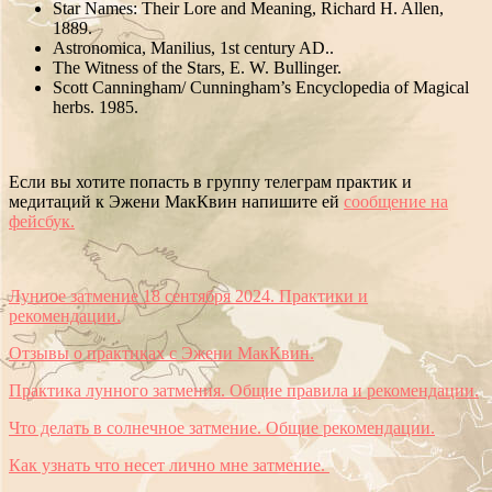
Star Names: Their Lore and Meaning, Richard H. Allen,
1889.
Astronomica, Manilius, 1st century AD..
The Witness of the Stars, E. W. Bullinger.
Scott Canningham/ Cunningham’s Encyclopedia of Magical
herbs. 1985.
Если вы хотите попасть в группу телеграм практик и
медитаций к Эжени МакКвин напишите ей
сообщение на
фейсбук.
Лунное затмение 18 сентября 2024. Практики и
рекомендации.
Отзывы о практиках с Эжени МакКвин.
Практика лунного затмения. Общие правила и рекомендации.
Что делать в солнечное затмение. Общие
р
екомендации.
Как узнать что несет лично мне затмение.