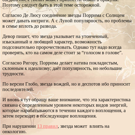
Поэтому следует быть в этой теме осторожной.
Согласно Де Люсу соединение звезды Поррима с Солнцем
может давать интриги. А с Луной популярность, но проблемы
в семье вплоть до развода.
Девор пишет, что звезда указывает на утонченный,
изысканный и любящий характер, возможность
подсознательно пророчествовать. Однако тут надо всегда
проверять, кто на самом деле стоит за “голосом в голове”.
Согласно Ригору, Поррима делает натива покладистым,
склонным к идеализму; даёт популярность, но небольшие
трудности.
По версии Глобо, звезда вождей, но и деспотов ибо приносит
последовтелей.
И вновь я тут обращу ваше внимание, что эта характеристика
связана с определенным уровнем некоторых видов энергий,
которые нарабатываются в течении каждого воплощения, а
затем переходят в последующие воплощения.
При нарушении
13 правил
, звезда может влиять на
онкологию.