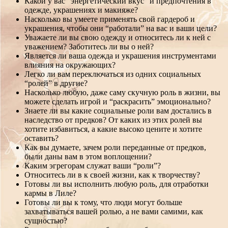
Какой у вас “энергетический вкус” и предпочтения в
одежде, украшениях и макияже?
Насколько вы умеете применять свой гардероб и
украшения, чтобы они “работали” на вас и ваши цели?
Уважаете ли вы свою одежду и относитесь ли к ней с
уважением? Заботитесь ли вы о ней?
Является ли ваша одежда и украшения инструментами
влияния на окружающих?
Легко ли вам переключаться из одних социальных
“ролей” в другие?
Насколько любую, даже саму скучную роль в жизни, вы
можете сделать игрой и “раскрасить” эмоционально?
Знаете ли вы какие социальные роли вам достались в
наследство от предков? От каких из этих ролей вы
хотите избавиться, а какие высоко цените и хотите
оставить?
Как вы думаете, зачем роли переданные от предков,
были даны вам в этом воплощении?
Каким эгрегорам служат ваши “роли”?
Относитесь ли в к своей жизни, как к творчеству?
Готовы ли вы исполнить любую роль, для отработки
кармы в Лиле?
Готовы ли вы к тому, что люди могут больше
захватываться вашей ролью, а не вами самими, как
сущностью?