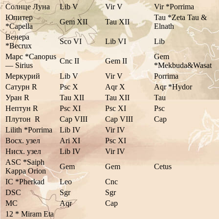
Солнце Луна
Lib V
Vir V
Vir *Porrima
Юпитер
Tau *Zeta Tau &
Gem XII
Tau XII
*Capella
Elnath
Венера
Sco VI
Lib VI
Lib
*Becrux
Марс *Canopus
Gem
Cnc II
Gem II
— Sirius
*Mekbuda&Wasat
Меркурий
Lib V
Vir V
Porrima
Сатурн R
Psc X
Aqr X
Aqr *Hydor
Уран R
Tau XII
Tau XII
Tau
Нептун R
Psc XI
Psc XI
Psc
Плутон R
Cap VIII
Cap VIII
Cap
Lilith *Porrima
Lib IV
Vir IV
Восх. узел
Ari XI
Psc XI
Нисх. узел
Lib IV
Vir IV
ASC *Saiph
Gem
Gem
Cetus
Kappa Orion
IC *Pherkad
Leo
Cnc
DSC
Sgr
Sgr
MC
Aqr
Cap
12 * Miram Eta