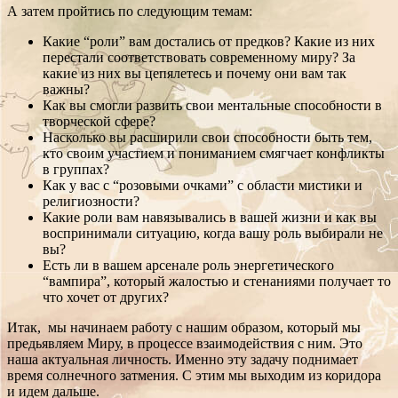
А затем пройтись по следующим темам:
Какие “роли” вам достались от предков? Какие из них
перестали соответствовать современному миру? За
какие из них вы цепялетесь и почему они вам так
важны?
Как вы смогли развить свои ментальные способности в
творческой сфере?
Насколько вы расширили свои способности быть тем,
кто своим участием и пониманием смягчает конфликты
в группах?
Как у вас с “розовыми очками” с области мистики и
религиозности?
Какие роли вам навязывались в вашей жизни и как вы
воспринимали ситуацию, когда вашу роль выбирали не
вы?
Есть ли в вашем арсенале роль энергетического
“вампира”, который жалостью и стенаниями получает то
что хочет от других?
Итак, мы начинаем работу с нашим образом, который мы
предьявляем Миру, в процессе взаимодействия с ним. Это
наша актуальная личность. Именно эту задачу поднимает
время солнечного затмения. С этим мы выходим из коридора
и идем дальше.