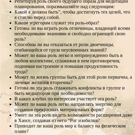
Репетируя роль своего будущего образа для медитации
планирования, поразмышляйте над следующим:
Какой я должна быть”, чтобы достигнуть тех целей, что
я ставлю перед собой.
Каким эгрегорам служит эта роль-образ?
Готовы ли вы играть роль отличницы, владющей всеми
необходимыми знаниями и свободно играющей свою
роль?
Способны ли вы отказаться от роли двоечницы,
сгибающейся от груза неусвоенных знаний?
Может ли ваша роль легко и непринужденно быть в
любом коллективе, сглаживая в нем противоречия,
поднимая настроение и повышая продуктивность
труда?
Может ли жизнь группы быть для этой роли первична, а
личные желания вторичны?
Готова ли эта роль сглаживать конфликты в группе и
быть медиатором при необходимости?
В каких клубах по интересам участвует эта роль?
Может ли ваша роль легко направлять энергию для
создания прекрасных материальных форм?
Умеет ли эта роль видеть возможности расширения даже
в Хаосе, создавая из него “Рог изобилия?
Приводит ли ваша роль мир к балансу на физическом
плане?