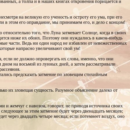
ованных, а толпа и в наших книгах откровения порицается и
есмотря на великую его ученость и остроту его ума, при его
сли в этом его оправдание, мы принимаем его, и дело с концом!
 относительно того, что Луна затмевает Солнце, когда в своих
одится ниже их обоих. Поэтому они нуждались в каком-нибудь
аемые части. Ведь ни один народ не избавлен от невежественных
 которые напрасно увеличивают свой ум!
, если не должно опровергать их слова, именно, что они
м дном на восьмой из лунных дней, а затем рассматривали
рассеяния.
ытались предсказать затмение по зловещим стихийным
ько их зловещая сущность. Разумное объяснение далеко от
ми и жемчуг с навозом, говорит, не приводя источника своих
, следующее за этим затмение будет через двенадцать месяцев;
дет через двадцать четыре месяца; если потемнеет воздух, оно