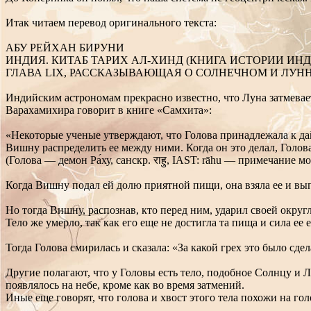
Итак читаем перевод оригинального текста:
АБУ РЕЙХАН БИРУНИ
ИНДИЯ. КИТАБ ТАРИХ АЛ-ХИНД (КНИГА ИСТОРИИ ИНД
ГЛАВА LIX, РАССКАЗЫВАЮЩАЯ О СОЛНЕЧНОМ И ЛУН
Индийским астрономам прекрасно известно, что Луна затмевает
Варахамихира говорит в книге «Самхита»:
«Некоторые ученые утверждают, что Голова принадлежала к да
Вишну распределить ее между ними. Когда он это делал, Голов
(Голова — демон Ра́ху, санскр. राहु, IAST: rāhu — примечание мо
Когда Вишну подал ей долю приятной пищи, она взяла ее и вы
Но тогда Вишну, распознав, кто перед ним, ударил своей округ
Тело же умерло, так как его еще не достигла та пища и сила ее 
Тогда Голова смирилась и сказала: «За какой грех это было сд
Другие полагают, что у Головы есть тело, подобное Солнцу и Л
появлялось на небе, кроме как во время затмений.
Иные еще говорят, что голова и хвост этого тела похожи на гол