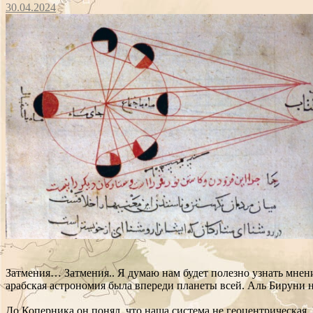
30.04.2024
Затмения… Затмения.. Я думаю нам будет полезно узнать мнени
арабская астрономия была впереди планеты всей. Аль Бируни н
До Коперника он понял, что наша система не геоцентрическая.