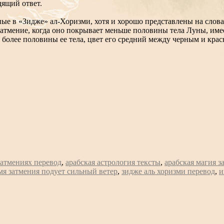
дящий ответ.
ные в «Зидже» ал-Хоризми, хотя и хорошо представлены на сло
затмение, когда оно покрывает меньше половины тела Луны, имее
т более половины ее тела, цвет его средний между черным и кра
затмениях перевод
,
арабская астрология тексты
,
арабская магия з
мя затмения подует сильный ветер
,
зидже аль хоризми перевод
,
и