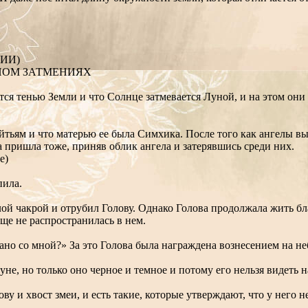
ИИ)
НОМ ЗАТМЕНИЯХ
ся тенью Земли и что Солнце затмевается Луной, и на этом они
йтьям и что матерью ее была Симхика. После того как ангелы в
а пришла тоже, приняв облик ангела и затерявшись среди них.
е)
пила.
лой чакрой и отрубил Голову. Однако Голова продолжала жить бла
еще не распространилась в нем.
елано со мной?» За это Голова была награждена вознесением на 
уне, но только оно черное и темное и потому его нельзя видеть 
ову и хвост змеи, и есть такие, которые утверждают, что у него 