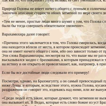
Так как то, что покрывает Луну, велико, ее свет уменьшается, 
Природа Головы не имеет ничего общего с лунным и солнечным 
Закончив описание сущности обоих затмений по мере своего зна
«Тем не менее, простые люди много шумят о том, что Голова с
были бы тогда совершать обязательное омовение».
Варахамихира далее говорит:
«Причина этого заключается в том, что Голова смирилась, ког
она находится вблизи от места, в котором происходит затмение
она не имеет ничего общего с ним, ибо оно зависит только от
Эти слова Варахамихиры, несмотря на то, что выше мы не раз м
высказывался заодно с брахманами, к которым принадлежал и т
на истину и он открыто ее провозглашает, как, например, в пр
Если бы все достойные люди следовали его примеру!
Посмотри, однако, на Брахмагупту, а он самый превосходный п
ниже Луны, и которым, вследствие этого, нужна Голова, кусаю
раздражения он говорит это, издеваясь над ними, или же вынуж
«Среди людей есть такие, которые думают, что затмения не вы
она вызывает их. В Ведах, которые есть слово божие из уст Бр