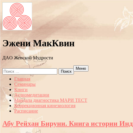
Эжени МакКвин
ДAO Женской Мудрости
Меню
Search
for:
Перейти
Главная
к
Семинары
содержанию
Книги
Аудиомедитации
Мандала диагностика МАРИ ТЕСТ
Коррекционная кинезиология
Расписание
Абу Рейхан Бируни. Книга истории Инд