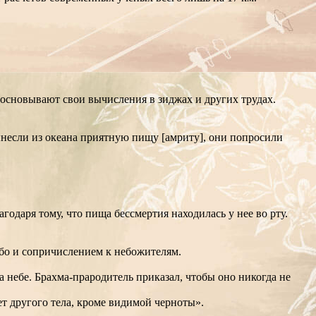
 основывают свои вычисления в зиджах и других трудах.
ынесли из океана приятную пищу [амриту], они попросили
годаря тому, что пища бессмертия находилась у нее во рту.
небо и сопричислением к небожителям.
на небе. Брахма-прародитель приказал, чтобы оно никогда не
нет другого тела, кроме видимой черноты».