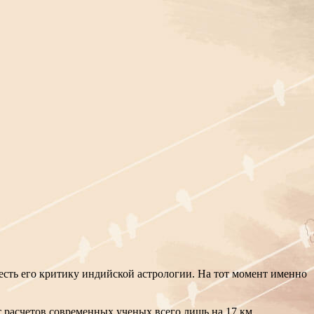
честь его критику индийской астрологии. На тот момент именно
т расчетов современных ученых всего лишь на 17 км.