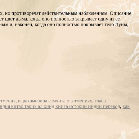
вах, но противоречат действительным наблюдениям. Описание
т цвет дыма, когда оно полностью закрывает одну из ее
сным и, наконец, когда оно полностью покрывает тело Луны,
атмения
,
варахамизира самхита о затмениях
,
глава
ндия китаб тарих ал хинд книга истории индии перевод
,
как