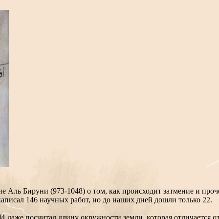
е Аль Бируни (973-1048) о том, как происходит затмение и про
аписал 146 научных работ, но до наших дней дошли только 22.
 И даже посчитал длину окружности земли, которая отличается о