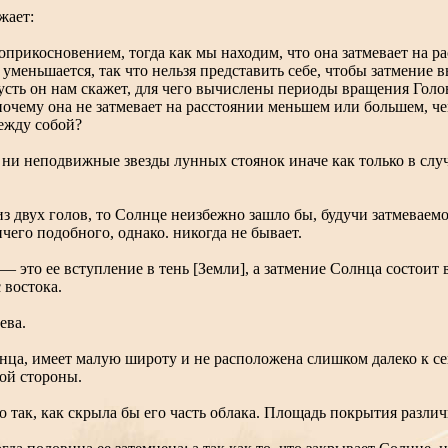
жает:
оприкосновением, тогда как мы находим, что она затмевает на р
е уменьшается, так что нельзя представить себе, чтобы затмение
усть он нам скажет, для чего вычислены периоды вращения Голо
 почему она не затмевает на расстоянии меньшем или большем, чем
между собой?
, ни неподвижные звезды лунных стоянок иначе как только в слу
з двух голов, то Солнце неизбежно зашло бы, будучи затмеваемо
чего подобного, однако. никогда не бывает.
это ее вступление в тень [Земли], а затмение Солнца состоит в
 востока.
ева.
лнца, имеет малую широту и не расположена слишком далеко к сев
ой стороны.
 так, как скрыла бы его часть облака. Площадь покрытия различ