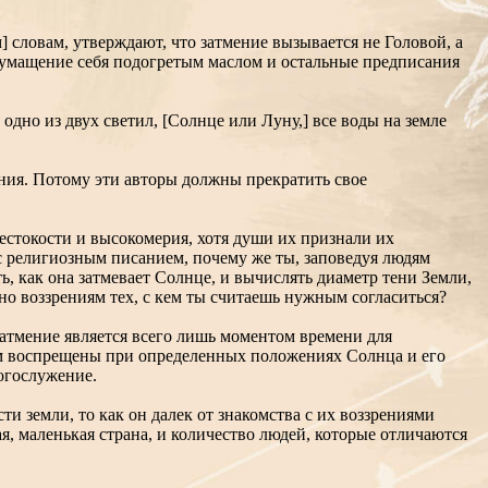
словам, утверждают, что затмение вызывается не Головой, а
о: умащение себя подогретым маслом и остальные предписания
 одно из двух светил, [Солнце или Луну,] все воды на земле
ния. Потому эти авторы должны прекратить свое
естокости и высокомерия, хотя души их признали их
ь с религиозным писанием, почему же ты, заповедуя людям
, как она затмевает Солнце, и вычислять диаметр тени Земли,
но воззрениям тех, с кем ты считаешь нужным согласиться?
затмение является всего лишь моментом времени для
 нам воспрещены при определенных положениях Солнца и его
богослужение.
и земли, то как он далек от знакомства с их воззрениями
, маленькая страна, и количество людей, которые отличаются