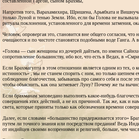
составленной Гаргой, сыном Брахмы,
Напротив того, Варахамихира, Шришена, Арьябхата и Вишнучан
только Луной и тенью Земли. Ибо, если бы Голова не вызывала
ритуала поклонения, установленного для времени затмения, ок
Человек, опровергая это, становится вне общего согласия, что 
очищаются и по чистоте становятся подобными воде Ганга. А в
«Голова — сын женщины из дочерей дайтьев, по имени Сайнхи
сопротивление большинству, ибо все, что есть в Ведах, в «Смр
Если Брахмагупта в этом отношении является одним из тех, о 
истинность» , мы не станем спорить с ним, но только шепнем е
соблюдение благочестия, забываешь про самого себя и после э
чтобы объяснить, как она затмевает Луну? Почему же ты вычисл
Если брахманам заповедано выполнять какое-нибудь благочести
совершения этих действий, а не их причиной. Так же, как и н
света, которые приняты только как обозначения времени совер
Далее, если словами «большинство придерживается этого» Брах
путем ли точного знания или посредством предания! Ведь Инди
от индийцев своими воззрениями и религией, больше, чем числ