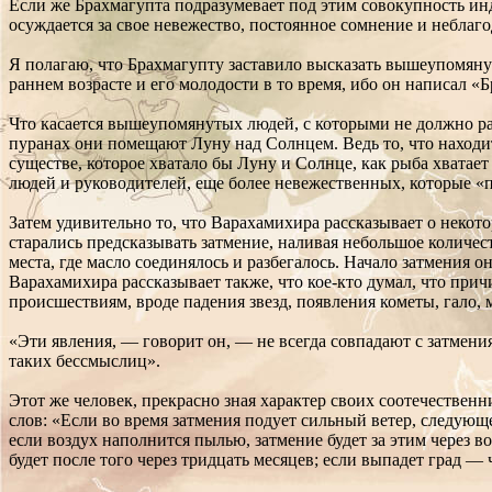
Если же Брахмагупта подразумевает под этим совокупность инд
осуждается за свое невежество, постоянное сомнение и неблаго
Я полагаю, что Брахмагупту заставило высказать вышеупомянуты
раннем возрасте и его молодости в то время, ибо он написал «Б
Что касается вышеупомянутых людей, с которыми не должно рас
пуранах они помещают Луну над Солнцем. Ведь то, что находит
существе, которое хватало бы Луну и Солнце, как рыба хватает
людей и руководителей, еще более невежественных, которые «п
Затем удивительно то, что Варахамихира рассказывает о некото
старались предсказывать затмение, наливая небольшое количес
места, где масло соединялось и разбегалось. Начало затмения о
Варахамихира рассказывает также, что кое-кто думал, что при
происшествиям, вроде падения звезд, появления кометы, гало, 
«Эти явления, — говорит он, — не всегда совпадают с затмени
таких бессмыслиц».
Этот же человек, прекрасно зная характер своих соотечествен
слов: «Если во время затмения подует сильный ветер, следующее
если воздух наполнится пылью, затмение будет за этим через во
будет после того через тридцать месяцев; если выпадет град — 