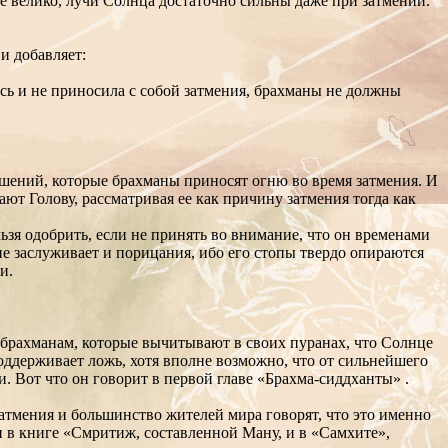
, не велико, лучи Солнца достаточно сильны даже при затмении.
и добавляет:
ась и не приносила с собой затмения, брахманы не должны
ношений, которые брахманы приносят огню во время затмения. И
ают Голову, рассматривая ее как причину затмения тогда как
льзя одобрить, если не принять во внимание, что он временами
не заслуживает и порицания, ибо его стопы твердо опираются
и.
к брахманам, которые вычитывают в своих пуранах, что Солнце
оддерживает ложь, хотя вполне возможно, что от сильнейшего
и. Вот что он говорит в первой главе «Брахма-сиддханты» .
затмения и большинство жителей мира говорят, что это именно
 и в книге «Смритиж, составленной Ману, и в «Самхите»,