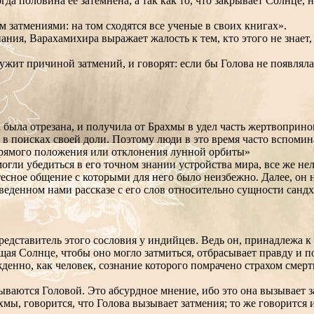
когда половина ее затемнена; а так как то, что закрывает Солнце
затмениями: на том сходятся все ученые в своих книгах».
ния, Варахамихира выражает жалость к тем, кто этого не знает, 
лужит причиной затмений, и говорят: если бы Голова не появлял
да была отрезана, и получила от Брахмы в удел часть жертвопри
, в поисках своей доли. Поэтому люди в это время часто вспомин
 прямого положения или отклонения лунной орбиты»
огли убедиться в его точном знании устройства мира, все же не
есное общение с которыми для него было неизбежно. Далее, он 
иведенном нами рассказе с его слов относительно сущности сандх
редставитель этого сословия у индийцев. Ведь он, принадлежа 
щая Солнце, чтобы оно могло затмиться, отбрасывает правду и п
денно, как человек, сознание которого помрачено страхом смерт
зываются Головой. Это абсурдное мнение, ибо это она вызывает 
ахмы, говорится, что Голова вызывает затмения; то же говорится