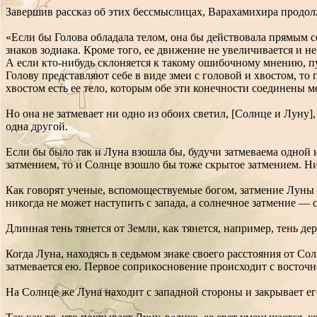
Завершив рассказ об этих бессмыслицах, Варахамихира продол
«Если бы Голова обладала телом, она бы действовала прямым с
знаков зодиака. Кроме того, ее движение не увеличивается и н
А если кто-нибудь склоняется к такому ошибочному мнению, п
Голову представляют себе в виде змеи с головой и хвостом, то
хвостом есть ее тело, которым обе эти конечности соединены 
Но она не затмевает ни одно из обоих светил, [Солнце и Луну]
одна другой.
Если бы было так и Луна взошла бы, будучи затмеваема одной и
затмением, то и Солнце взошло бы тоже скрытое затмением. Ни
Как говорят ученые, вспомоществуемые богом, затмение Луны — 
никогда не может наступить с запада, а солнечное затмение — с
Длинная тень тянется от Земли, как тянется, например, тень дер
Когда Луна, находясь в седьмом знаке своего расстояния от Со
затмевается ею. Первое соприкосновение происходит с восточн
На Солнце же Луна находит с западной стороны и закрывает его