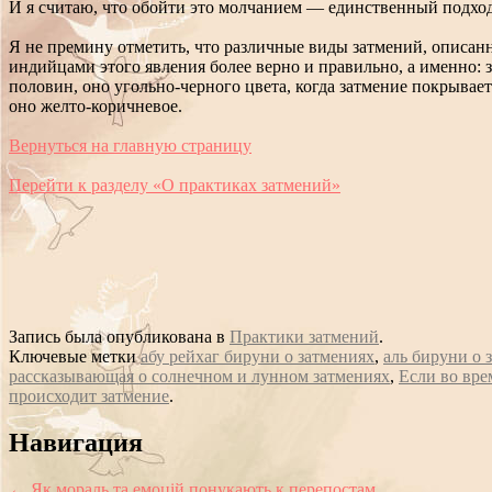
И я считаю, что обойти это молчанием — единственный подхо
Я не премину отметить, что различные виды затмений, описан
индийцами этого явления более верно и правильно, а именно: 
половин, оно угольно-черного цвета, когда затмение покрывае
оно желто-коричневое.
Вернуться на главную страницу
Перейти к разделу «О практиках затмений»
Запись была опубликована в
Практики затмений
.
Ключевые метки
абу рейхаг бируни о затмениях
,
аль бируни о 
рассказывающая о солнечном и лунном затмениях
,
Если во вре
происходит затмение
.
Сообщение
Навигация
навигации
←
Як мораль та емоцій понукають к перепостам.