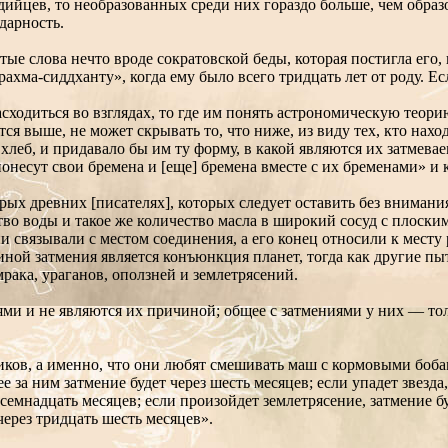
ийцев, то необразованных среди них гораздо больше, чем образ
дарность.
е слова нечто вроде сократовской беды, которая постигла его, н
рахма-сиддханту», когда ему было всего тридцать лет от роду. Е
ходиться во взглядах, то где им понять астрономическую теорию
ся выше, не может скрывать то, что ниже, из виду тех, кто нах
 хлеб, и придавало бы им ту форму, в какой являются их затмев
онесут свои бремена и [еще] бремена вместе с их бременами» и
рых древних [писателях], которых следует оставить без внимания
тво воды и такое же количество масла в широкий сосуд с плоски
ни связывали с местом соединения, а его конец относили к месту 
чиной затмения является конъюнкция планет, тогда как другие п
мрака, ураганов, оползней и землетрясений.
ями и не являются их причиной; общее с затмениями у них — тол
ников, а именно, что они любят смешивать маш с кормовыми боба
 за ним затмение будет через шесть месяцев; если упадет звезда
семнадцать месяцев; если произойдет землетрясение, затмение бу
через тридцать шесть месяцев».