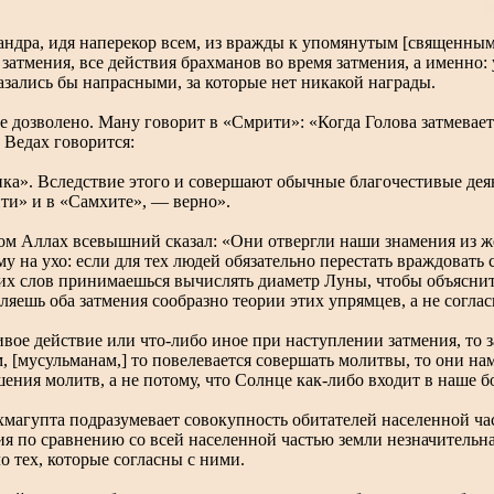
дра, идя наперекор всем, из вражды к упомянутым [священным] 
 затмения, все действия брахманов во время затмения, а именн
азались бы напрасными, за которые нет никакой награды.
не дозволено. Ману говорит в «Смрити»: «Когда Голова затмевает
 Ведах говорится:
ка». Вследствие этого и совершают обычные благочестивые дея
ити» и в «Самхите», — верно».
ком Аллах всевышний сказал: «Они отвергли наши знамения из ж
му на ухо: если для тех людей обязательно перестать враждоват
тих слов принимаешься вычислять диаметр Луны, чтобы объяснить
яешь оба затмения сообразно теории этих упрямцев, а не соглас
вое действие или что-либо иное при наступлении затмения, то 
ам, [мусульманам,] то повелевается совершать молитвы, то они
шения молитв, а не потому, что Солнце как-либо входит в наше 
магупта подразумевает совокупность обитателей населенной част
я по сравнению со всей населенной частью земли незначительная
о тех, которые согласны с ними.