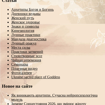
Статьи
Архетипы Богов и Богинь
Дневники ведьмы
Женский путь
Женское здоровье
Знаки и символы
Кинезиология
Лунные практики
Мандала диагностика
Лунный оракул
Места силы
Практики затмений
Стихотворные эссе
Чайная церемония
Семинары
Полезные видео
Фотогалерея
Ukraine sacred place of Goddess
Новое на сайте
Як виникають архетипи. Сучасна нейропсихологічна
модель
Зимове Сонцестояння 2026, що змінює жіночу