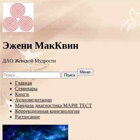
Эжени МакКвин
ДAO Женской Мудрости
Меню
Search
for:
Перейти
Главная
к
Семинары
содержанию
Книги
Аудиомедитации
Мандала диагностика МАРИ ТЕСТ
Коррекционная кинезиология
Расписание