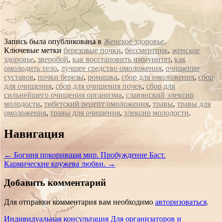
Запись была опубликована в
Женское здоровье
.
Ключевые метки
березовые почки
,
бессмертник
,
женское
здоровье
,
зверобой
,
как восстановить иммунитет
,
как
омолодить тело
,
лучшее средство омоложения
,
очищение
суставов
,
почки березы
,
ромашка
,
сбор для омоложения
,
сбор
для очищения
,
сбор для очищения почек
,
сбор для
сильнейшего очищения организма
,
славянский элексир
молодости
,
тибетский рецепт омоложения
,
травы
,
травы для
омоложения
,
травы для очищения
,
элексир молодости
.
Сообщение
Навигация
навигации
←
Богиня покорившая мир. Пробуждение Баст.
Кармические кружева любви.
→
Добавить комментарий
Для отправки комментария вам необходимо
авторизоваться
.
Индивидуальная консультация
Для организаторов и