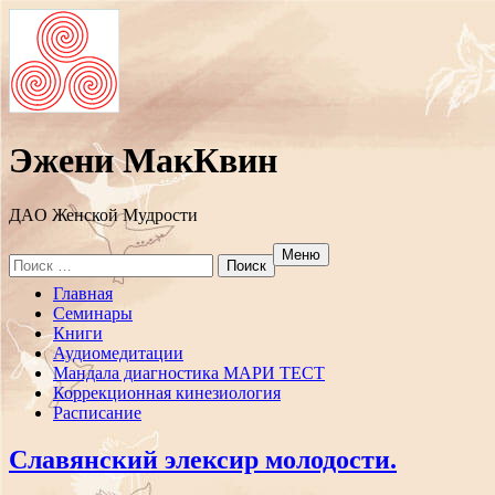
Эжени МакКвин
ДAO Женской Мудрости
Меню
Search
for:
Перейти
Главная
к
Семинары
содержанию
Книги
Аудиомедитации
Мандала диагностика МАРИ ТЕСТ
Коррекционная кинезиология
Расписание
Славянский элексир молодости.