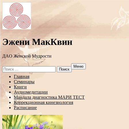
Эжени МакКвин
ДAO Женской Мудрости
Меню
Search
for:
Перейти
Главная
к
Семинары
содержанию
Книги
Аудиомедитации
Мандала диагностика МАРИ ТЕСТ
Коррекционная кинезиология
Расписание