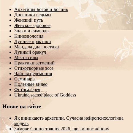
Архетипы Богов и Богинь
Дневники ведьмы
Женский путь
Женское здоровье
Знаки и символы
Кинезиология
Лунные практики
Мандала диагностика
Лунный оракул
Места силы
Практики затмений
Стихотворные эссе
Чайная церемония
Семинары
Полезные видео
Фотогалерея
Ukraine sacred place of Goddess
Новое на сайте
Як виникають архетипи. Сучасна нейропсихологічна
модель
Зимове Сонцестояння 2026, що змінює жіночу