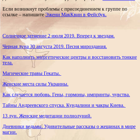
Если возникнут проблемы с присоединением к группе по
ссылке – напишите
Эжени МакКвин в Фейсбук.
Солнечное затмение 2 июля 2019. Вперед к звездам.
Черная луна 30 августа 2019. Песня мироздания.
Как наполнить энергетические центры и восстановить тонкие
тела.
Магические травы Гекаты.
Женские места силы Украины.
Как случается любовь. Гены, гормоны, импринты, чувства.
Тайны Андреевского спуска. Кундалини и чакры Киева.
13 лун. Женские медитации полнолуний.
Дневники ведьмы. Удивительные рассказы о жещинах в мире
магии.