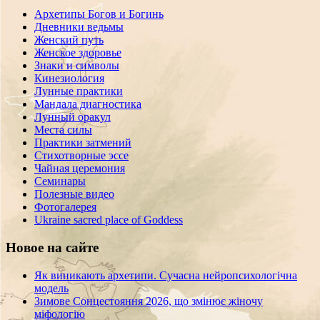
Архетипы Богов и Богинь
Дневники ведьмы
Женский путь
Женское здоровье
Знаки и символы
Кинезиология
Лунные практики
Мандала диагностика
Лунный оракул
Места силы
Практики затмений
Стихотворные эссе
Чайная церемония
Семинары
Полезные видео
Фотогалерея
Ukraine sacred place of Goddess
Новое на сайте
Як виникають архетипи. Сучасна нейропсихологічна
модель
Зимове Сонцестояння 2026, що змінює жіночу
міфологію