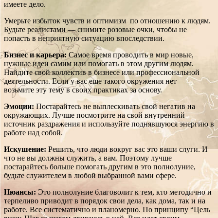
имеете дело.
Умерьте избыток чувств и оптимизм по отношению к людям.
Будьте реалистами — снимите розовые очки, чтобы не
попасть в неприятную ситуацию впоследствии.
Бизнес и карьера:
Самое время проводить в мир новые,
нужные идеи самим или помогать в этом другим людям.
Найдите свой коллектив в бизнесе или профессиональной
деятельности. Если у вас еще такого окружения нет —
возьмите эту тему в своих практиках за основу.
Эмоции:
Постарайтесь не выплескивать свой негатив на
окружающих. Лучше посмотрите на свой внутренний
источник раздражения и используйте поднявшуюся энергию в
работе над собой.
Искушение:
Решить, что люди вокруг вас это ваши слуги. И
что не вы должны служить, а вам. Поэтому лучше
постарайтесь больше помогать другим в это полнолуние,
будьте служителем в любой выбранной вами сфере.
Нюансы:
Это полнолуние благоволит к тем, кто методично и
терпеливо приводит в порядок свои дела, как дома, так и на
работе. Все систематично и планомерно. По принципу “Цель