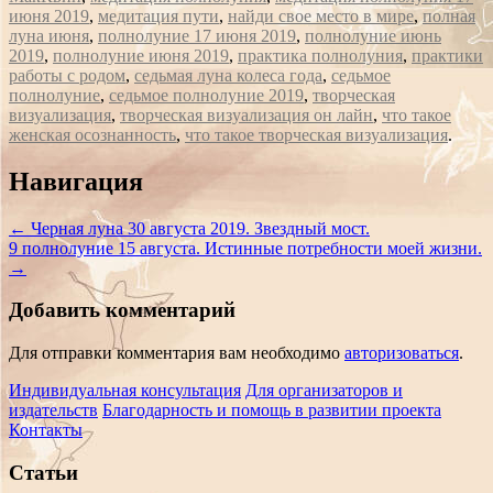
июня 2019
,
медитация пути
,
найди свое место в мире
,
полная
луна июня
,
полнолуние 17 июня 2019
,
полнолуние июнь
2019
,
полнолуние июня 2019
,
практика полнолуния
,
практики
работы с родом
,
седьмая луна колеса года
,
седьмое
полнолуние
,
седьмое полнолуние 2019
,
творческая
визуализация
,
творческая визуализация он лайн
,
что такое
женская осознанность
,
что такое творческая визуализация
.
Сообщение
Навигация
навигации
←
Черная луна 30 августа 2019. Звездный мост.
9 полнолуние 15 августа. Истинные потребности моей жизни.
→
Добавить комментарий
Для отправки комментария вам необходимо
авторизоваться
.
Индивидуальная консультация
Для организаторов и
издательств
Благодарность и помощь в развитии проекта
Контакты
Статьи