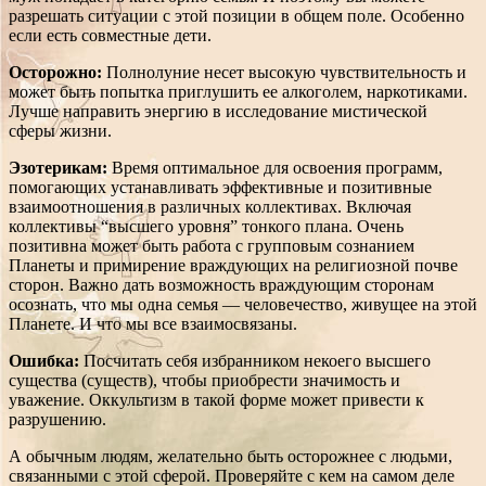
разрешать ситуации с этой позиции в общем поле. Особенно
если есть совместные дети.
Осторожно:
Полнолуние несет высокую чувствительность и
может быть попытка приглушить ее алкоголем, наркотиками.
Лучше направить энергию в исследование мистической
сферы жизни.
Эзотерикам:
Время оптимальное для освоения программ,
помогающих устанавливать эффективные и позитивные
взаимоотношения в различных коллективах. Включая
коллективы “высшего уровня” тонкого плана. Очень
позитивна может быть работа с групповым сознанием
Планеты и примирение враждующих на религиозной почве
сторон. Важно дать возможность враждующим сторонам
осознать, что мы одна семья — человечество, живущее на этой
Планете. И что мы все взаимосвязаны.
Ошибка:
Посчитать себя избранником некоего высшего
существа (существ), чтобы приобрести значимость и
уважение. Оккультизм в такой форме может привести к
разрушению.
А обычным людям, желательно быть осторожнее с людьми,
связанными с этой сферой. Проверяйте с кем на самом деле