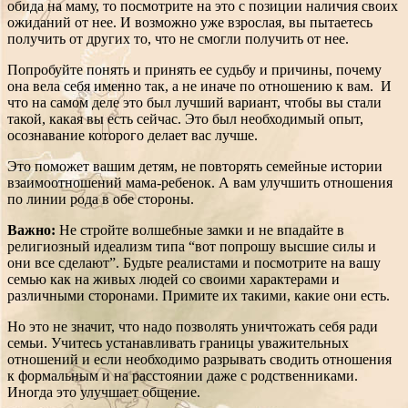
обида на маму, то посмотрите на это с позиции наличия своих
ожиданий от нее. И возможно уже взрослая, вы пытаетесь
получить от других то, что не смогли получить от нее.
Попробуйте понять и принять ее судьбу и причины, почему
она вела себя именно так, а не иначе по отношению к вам. И
что на самом деле это был лучший вариант, чтобы вы стали
такой, какая вы есть сейчас. Это был необходимый опыт,
осознавание которого делает вас лучше.
Это поможет вашим детям, не повторять семейные истории
взаимоотношений мама-ребенок. А вам улучшить отношения
по линии рода в обе стороны.
Важно:
Не стройте волшебные замки и не впадайте в
религиозный идеализм типа “вот попрошу высшие силы и
они все сделают”. Будьте реалистами и посмотрите на вашу
семью как на живых людей со своими характерами и
различными сторонами. Примите их такими, какие они есть.
Но это не значит, что надо позволять уничтожать себя ради
семьи. Учитесь устанавливать границы уважительных
отношений и если необходимо разрывать сводить отношения
к формальным и на расстоянии даже с родственниками.
Иногда это улучшает общение.