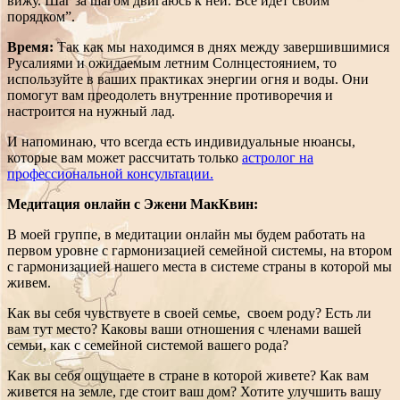
вижу. Шаг за шагом двигаюсь к ней. Все идет своим
порядком”.
Время:
Так как мы находимся в днях между завершившимися
Русалиями и ожидаемым летним Солнцестоянием, то
используйте в ваших практиках энергии огня и воды. Они
помогут вам преодолеть внутренние противоречия и
настроится на нужный лад.
И напоминаю, что всегда есть индивидуальные нюансы,
которые вам может рассчитать только
астролог на
профессиональной консультации.
Медитация онлайн с Эжени МакКвин:
В моей группе, в медитации онлайн мы будем работать на
первом уровне с гармонизацией семейной системы, на втором
с гармонизацией нашего места в системе страны в которой мы
живем.
Как вы себя чувствуете в своей семье, своем роду? Есть ли
вам тут место? Каковы ваши отношения с членами вашей
семьи, как с семейной системой вашего рода?
Как вы себя ощущаете в стране в которой живете? Как вам
живется на земле, где стоит ваш дом? Хотите улучшить вашу