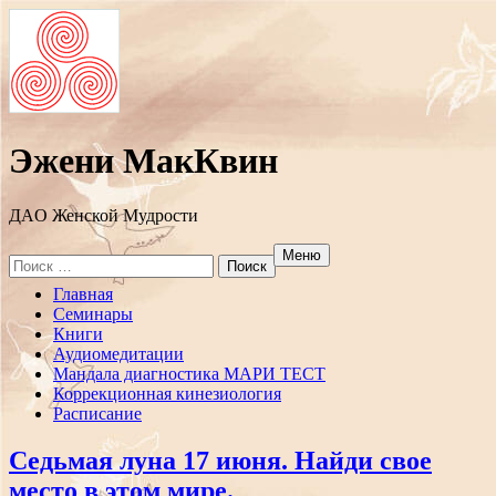
Эжени МакКвин
ДAO Женской Мудрости
Меню
Search
for:
Перейти
Главная
к
Семинары
содержанию
Книги
Аудиомедитации
Мандала диагностика МАРИ ТЕСТ
Коррекционная кинезиология
Расписание
Седьмая луна 17 июня. Найди свое
место в этом мире.