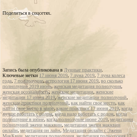
Поделиться в соцсетях.
Запись была опубликована в
Лунные практики
.
Ключевые метки
17 июня 2019
,
7 луна 2019
,
7 луна колеса
года
,
7 полнолуние
,
астрология 17 июня 2019
,
во сколько
полнолуние 2019 июнь
,
женская медитация полнолуния
,
женская осознанность
,
женские медитации
,
женские
медитации 17 июня 2019
,
женские медитации полнолуний
,
женские практики полнолуний
,
как найти свое место
,
как
найти свое место в мире
,
какие практики 17 июня 2019
,
когда
лучше работать с родом
,
когда надо работать с родом
,
когда
полнолуние в июне
,
когда полнолуние июне 2019
,
медитации
полнолуний эжени макквин
,
медитации эжени макквин
онлайн
,
медитация он лайн
,
Медитация онлайн с Эжени
МакКвин
,
медитация полнолуния
,
медитация полнолуния 17