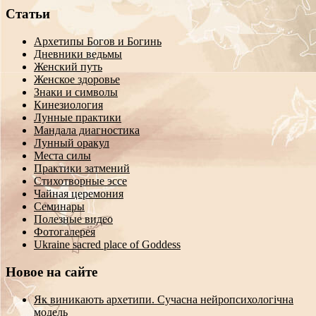
Статьи
Архетипы Богов и Богинь
Дневники ведьмы
Женский путь
Женское здоровье
Знаки и символы
Кинезиология
Лунные практики
Мандала диагностика
Лунный оракул
Места силы
Практики затмений
Стихотворные эссе
Чайная церемония
Семинары
Полезные видео
Фотогалерея
Ukraine sacred place of Goddess
Новое на сайте
Як виникають архетипи. Сучасна нейропсихологічна
модель