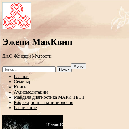
Эжени МакКвин
ДAO Женской Мудрости
Меню
Search
for:
Перейти
Главная
к
Семинары
содержанию
Книги
Аудиомедитации
Мандала диагностика МАРИ ТЕСТ
Коррекционная кинезиология
Расписание