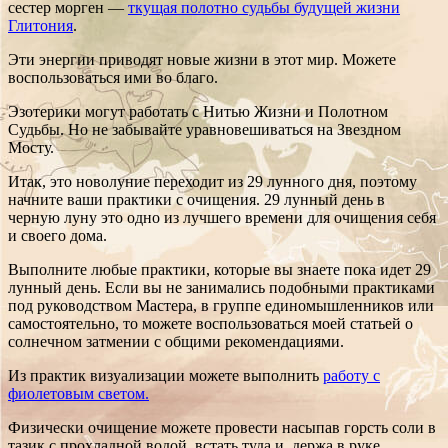
сестер морген —
ткущая полотно судьбы будущей жизни
Глитония
.
Эти энергии приводят новые жизни в этот мир. Можете
воспользоваться ими во благо.
Эзотерики могут работать с Нитью Жизни и Полотном
Судьбы. Но не забывайте уравновешиваться на Звездном
Мосту.
Итак, это новолуние переходит из 29 лунного дня, поэтому
начните ваши практики с очищения. 29 лунный день в
черную луну это одно из лучшего времени для очищения себя
и своего дома.
Выполните любые практики, которые вы знаете пока идет 29
лунный день. Если вы не занимались подобными практиками
под руководством Мастера, в группе единомышленников или
самостоятельно, то можете воспользоваться моей статьей о
солнечном затмении с общими рекомендациями.
Из практик визуализации можете выполнить
работу с
фиолетовым светом.
Физически очищение можете провести насыпав горсть соли в
тазик с прохладной водой, встать туда и, держа в руке