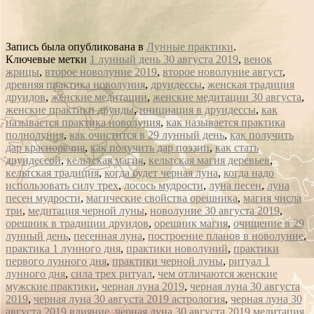
Запись была опубликована в
Лунные практики
.
Ключевые метки
1 лунный день 30 августа 2019
,
венок
жрицы
,
второе новолуние 2019
,
второе новолуние август
,
древняя практика новолуния
,
друидессы
,
женская традиция
друидов
,
женские медитации
,
женские медитации 30 августа
,
женские практики друиды
,
инициация в друидессы
,
как
называется практика новолуния
,
как называется практика
полнолуния
,
как очистится в 29 лунный день
,
как получить
дар красноречия
,
как получить дар поэзии
,
как стать
друидессой
,
кельтская магия
,
кельтская магия деревьев
,
кельтская традиция
,
когда будет черная луна
,
когда надо
использовать силу трех
,
лосось мудрости
,
луна песен
,
луна
песен мудрости
,
магические свойства орешника
,
магия числа
три
,
медитация черной луны
,
новолуние 30 августа 2019
,
орешник в традиции друидов
,
орешник магия
,
очищение в 29
лунный день
,
песенная луна
,
построение планов в новолуние
,
практика 1 лунного дня
,
практики новолуний
,
практики
первого лунного дня
,
практики черной луны
,
ритуал 1
лунного дня
,
сила трех ритуал
,
чем отличаются женские
мужские практики
,
черная луна 2019
,
черная луна 30 августа
2019
,
черная луна 30 августа 2019 астрология
,
черная луна 30
августа 2019 влияние
,
черная луна 30 августа 2019 медитация
,