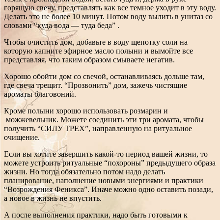
горящую свечу, представлять как все темное уходит в эту воду.
Делать это не более 10 минут. Потом воду вылить в унитаз со
словами “куда вода — туда беда” .
Чтобы очистить дом, добавьте в воду щепотку соли на
которую капните эфирное масло полыни и вымойте все
представляя, что таким образом смываете негатив.
Хорошо обойти дом со свечой, останавливаясь дольше там,
где свеча трещит. “Прозвонить” дом, зажечь чистящие
ароматы благовоний.
Кроме полыни хорошо использовать розмарин и
можжевельник.
Можете соединить эти три аромата, чтобы
получить “СИЛУ ТРЕХ”, направленную на ритуальное
очищение.
Если вы хотите завершить какой-то период вашей жизни, то
можете устроить ритуальные “похороны” предыдущего образа
жизни. Но тогда обязательно потом надо делать
планирование, наполнение новыми энергиями и практики
“Возрождения Феникса”. Иначе можно одно оставить позади,
а новое в жизнь не впустить.
А после выполнения практики, надо быть готовыми к