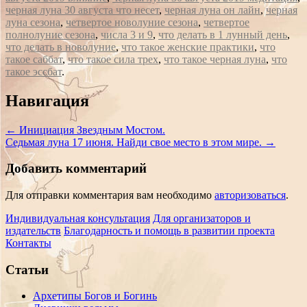
черная луна 30 августа что несет
,
черная луна он лайн
,
черная
луна сезона
,
четвертое новолуние сезона
,
четвертое
полнолуние сезона
,
числа 3 и 9
,
что делать в 1 лунный день
,
что делать в новолуние
,
что такое женские практики
,
что
такое саббат
,
что такое сила трех
,
что такое черная луна
,
что
такое эссбат
.
Сообщение
Навигация
навигации
←
Инициация Звездным Мостом.
Седьмая луна 17 июня. Найди свое место в этом мире.
→
Добавить комментарий
Для отправки комментария вам необходимо
авторизоваться
.
Индивидуальная консультация
Для организаторов и
издательств
Благодарность и помощь в развитии проекта
Контакты
Статьи
Архетипы Богов и Богинь