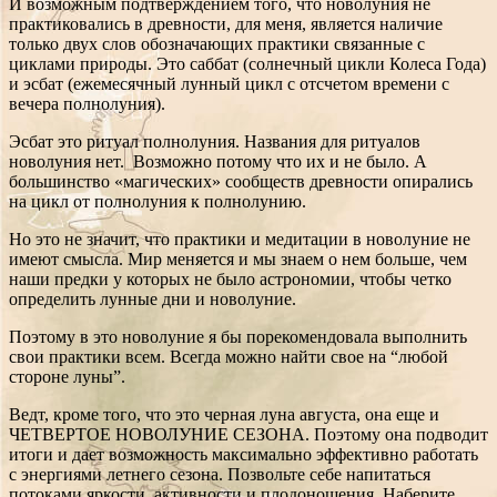
И возможным подтверждением того, что новолуния не
практиковались в древности, для меня, является наличие
только двух слов обозначающих практики связанные с
циклами природы. Это саббат (солнечный цикли Колеса Года)
и эсбат (ежемесячный лунный цикл с отсчетом времени с
вечера полнолуния).
Эсбат это ритуал полнолуния. Названия для ритуалов
новолуния нет. Возможно потому что их и не было. А
большинство «магических» сообществ древности опирались
на цикл от полнолуния к полнолунию.
Но это не значит, что практики и медитации в новолуние не
имеют смысла. Мир меняется и мы знаем о нем больше, чем
наши предки у которых не было астрономии, чтобы четко
определить лунные дни и новолуние.
Поэтому в это новолуние я бы порекомендовала выполнить
свои практики всем. Всегда можно найти свое на “любой
стороне луны”.
Ведт, кроме того, что это черная луна августа, она еще и
ЧЕТВЕРТОЕ НОВОЛУНИЕ СЕЗОНА. Поэтому она подводит
итоги и дает возможность максимально эффективно работать
с энергиями летнего сезона. Позвольте себе напитаться
потоками яркости, активности и плодоношения. Наберите