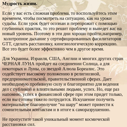
Мудрость жизни.
Если у вас есть сложная проблема, то воспользуйтесь этим
временем, чтобы посмотреть на ситуацию, как на уроки
судьбы. Если урок будет осознан и перепрожит с помощью
глубинных практик, то это решит проблему и выведет вас на
новый уровень. Поэтому в эти дни хорошо пройти,например,
холотропное дыхание у сертифицированных фасилитаторов
GTT, сделать расстановку, кинезиологическую коррекцию.
Все это будет более эффективно чем в другое время.
Для Украины, Израиля, США, Англии и многих других стран
ЧЕРНАЯ ЛУНА пройдет на соединении Солнца, а для
некоторых и Луны, со звездой Алюла Бореалис. Это
содействует высокому положению в религиозной,
предпринимательской, правительственной сферах. Дает
необходимую пробивную силу и благоприятно для ведения
дел с публикой и влиятельными людьми, успех. Но, еще раз
напомню, успех в финансовой сфере при этом придет только,
если вы готовы тяжело потрудится. Искушение получить
материальное благополучие “на шару” может привести к
сомнительным контактам и в итоге к саморазрушению.
Не пропустите такой уникальный момент космической
расстановки сил.