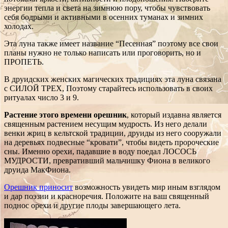
энергии тепла и света на зимнюю пору, чтобы чувствовать
себя бодрыми и активными в осенних туманах и зимних
холодах.
Эта луна также имеет название “Песенная” поэтому все свои
планы нужно не только написать или проговорить, но и
ПРОПЕТЬ.
В друидских женских магических традициях эта луна связана
с СИЛОЙ ТРЕХ, Поэтому старайтесь использовать в своих
ритуалах число 3 и 9.
Растение этого времени орешник
, который издавна является
священным растением несущим мудрость. Из него делали
венки жриц в кельтской традиции, друиды из него сооружали
на деревьях подвесные “кровати”, чтобы видеть пророческие
сны. Именно орехи, падавшие в воду поедал ЛОСОСЬ
МУДРОСТИ, превративший мальчишку Фиона в великого
друида МакФиона.
Орешник приносит
возможность увидеть мир иным взглядом
и дар поэзии и красноречия. Положите на ваш священный
поднос орехи и другие плоды завершающего лета.