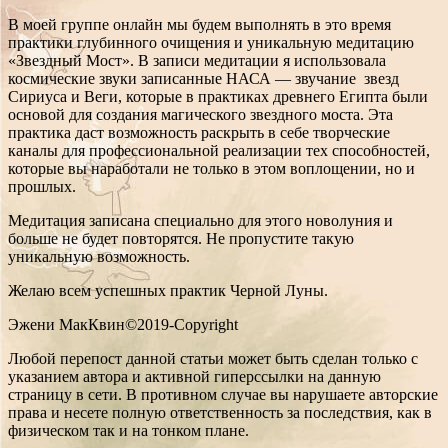
В моей группе онлайн мы будем выполнять в это время
практики глубинного очищения и уникальную медитацию
«Звездный Мост». В записи медитации я использовала
космические звуки записанные НАСА — звучание звезд
Сириуса и Веги, которые в практиках древнего Египта были
основой для создания магического звездного моста. Эта
практика даст возможность раскрыть в себе творческие
каналы для профессиональной реализации тех способностей,
которые вы наработали не только в этом воплощении, но и
прошлых.
Медитация записана специально для этого новолуния и
больше не будет повторятся. Не пропустите такую
уникальную возможность.
Желаю всем успешных практик Черной Луны.
Эжени МакКвин©2019-Copyright
Любой перепост данной статьи может быть сделан только с
указанием автора и активной гиперссылки на данную
страницу в сети. В противном случае вы нарушаете авторские
права и несете полную ответственность за последствия, как в
физическом так и на тонком плане.