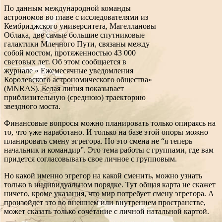
По данным международной команды
астрономов во главе с исследователями из
Кембриджского университета, Магеллановы
Облака, две самые большие спутниковые
галактики Млечного Пути, связаны между
собой мостом, протяженностью 43 000
световых лет. Об этом сообщается в
журнале « Ежемесячные уведомления
Королевского астрономического общества»
(MNRAS). Белая линия показывает
приблизительную (среднюю) траекторию
звездного моста.
Финансовые вопросы можно планировать только опираясь на
то, что уже наработано. И только на базе этой опоры можно
планировать смену эгрегора. Но это смена не “я теперь
начальник и командир”. Это тема работы с группами, где вам
придется согласовывать свое личное с групповым.
Но какой именно эгрегор на какой сменить, можно узнать
только в индивидуальном порядке. Тут общая карта не скажет
ничего, кроме указания, что мир потребует смену эгрегора. А
произойдет это во внешнем или внутреннем пространстве,
может сказать только сочетание с личной натальной картой.