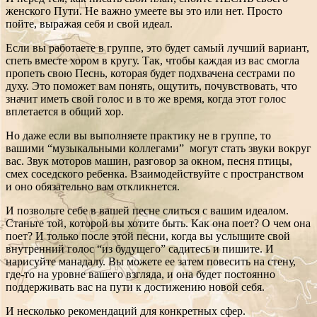
женского Пути. Не важно умеете вы это или нет. Просто
пойте, выражая себя и свой идеал.
Если вы работаете в группе, это будет самый лучший вариант,
спеть вместе хором в кругу. Так, чтобы каждая из вас смогла
пропеть свою Песнь, которая будет подхвачена сестрами по
духу. Это поможет вам понять, ощутить, почувствовать, что
значит иметь свой голос и в то же время, когда этот голос
вплетается в общий хор.
Но даже если вы выполняете практику не в группе, то
вашими “музыкальными коллегами” могут стать звуки вокруг
вас. Звук моторов машин, разговор за окном, песня птицы,
смех соседского ребенка. Взаимодействуйте с пространством
и оно обязательно вам откликнется.
И позвольте себе в вашей песне слиться с вашим идеалом.
Станьте той, которой вы хотите быть. Как она поет? О чем она
поет? И только после этой песни, когда вы услышите свой
внутренний голос “из будущего” садитесь и пишите. И
нарисуйте манадалу. Вы можете ее затем повесить на стену,
где-то на уровне вашего взгляда, и она будет постоянно
поддерживать вас на пути к достижению новой себя.
И несколько рекомендаций для конкретных сфер.