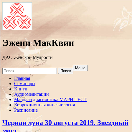
Эжени МакКвин
ДAO Женской Мудрости
Меню
Search
for:
Перейти
Главная
к
Семинары
содержанию
Книги
Аудиомедитации
Мандала диагностика МАРИ ТЕСТ
Коррекционная кинезиология
Расписание
Черная луна 30 августа 2019. Звездный
мост.