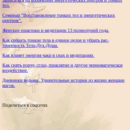
Записаться на коррекцию энергетических центров и тонких
тел.
Семинар “Восстановление тонких тел и энергетических
центров”.
Женские практики и медитации 13 полнолуний года.
Как собрать тонкие тела в единое целое и убрать рас-
троенность Тело-Дух-Душа.
Как влияет энергия чакр в снах и медитациях
Как снять порчу, сглаз, проклятие и другое черномагическое
воздействие.
Дневники ведьмы. Удивительные истории из жизни женщин
магов.
Поделиться в соцсетях