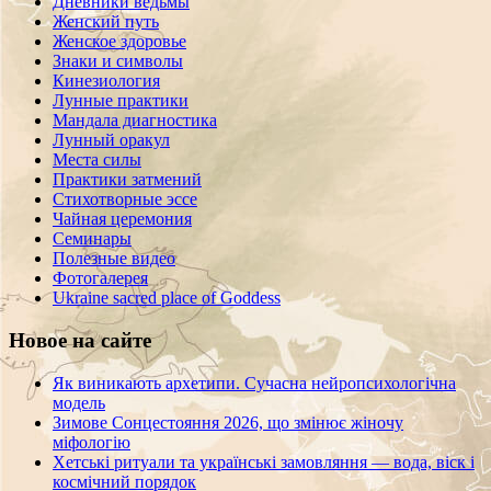
Дневники ведьмы
Женский путь
Женское здоровье
Знаки и символы
Кинезиология
Лунные практики
Мандала диагностика
Лунный оракул
Места силы
Практики затмений
Стихотворные эссе
Чайная церемония
Семинары
Полезные видео
Фотогалерея
Ukraine sacred place of Goddess
Новое на сайте
Як виникають архетипи. Сучасна нейропсихологічна
модель
Зимове Сонцестояння 2026, що змінює жіночу
міфологію
Хетські ритуали та українські замовляння — вода, віск і
космічний порядок