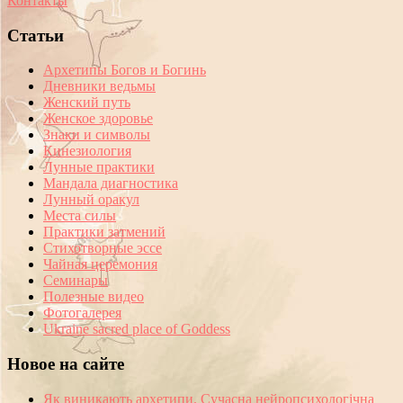
Контакты
Статьи
Архетипы Богов и Богинь
Дневники ведьмы
Женский путь
Женское здоровье
Знаки и символы
Кинезиология
Лунные практики
Мандала диагностика
Лунный оракул
Места силы
Практики затмений
Стихотворные эссе
Чайная церемония
Семинары
Полезные видео
Фотогалерея
Ukraine sacred place of Goddess
Новое на сайте
Як виникають архетипи. Сучасна нейропсихологічна