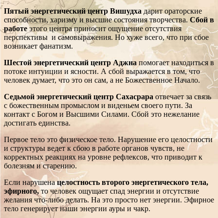
Пятый энергетический центр Вишудха
дарит ораторские
способности, харизму и высшие состояния творчества.
Сбой в
работе
этого центра приносит ощущение отсутствия
перспективы и самовыражения. Но хуже всего, что при сбое
возникает фанатизм.
Шестой энергетический центр Аджна
помогает находиться в
потоке интуиции и ясности. А сбой выражается в том, что
человек думает, что это он сам, а не Божественное Начало.
Седьмой энергетический центр Сахасрара
отвечает за связь
с божественным промыслом и виденьем своего пути. За
контакт с Богом и Высшими Силами. Сбой это нежелание
достигать единства.
Первое тело это физическое тело. Нарушение его целостности
и структуры ведет к сбою в работе органов чувств, не
корректных реакциях на уровне рефлексов, что приводит к
болезням и старению.
Если нарушена
целостность второго энергетического тела,
эфирного,
то человек ощущает спад энергии и отсутствие
желания что-либо делать. На это просто нет энергии. Эфирное
тело генерирует наши энергии ауры и чакр.