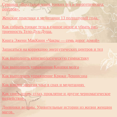
Семинар «Восстановление тонких тел и энергетических
центров».
Женские практики и медитации 13 полнолуний года.
Как собрать тонкие тела в единое целое и убрать рас-
троенность Тело-Дух-Душа.
Книга Эжени МакКвин «Чакры — семь дорог домой»
Записаться на коррекцию энергетических центров и тел
Как выполнить кинезиологическую гимнастику
Как выполнить упражнение Кнопки мозга
Как выполнить упражнение Крюки Деннисона
Как влияет энергия чакр в снах и медитациях
Как снять порчу, сглаз, проклятие и другое черномагическое
воздействие.
Дневники ведьмы. Удивительные истории из жизни женщин
магов.