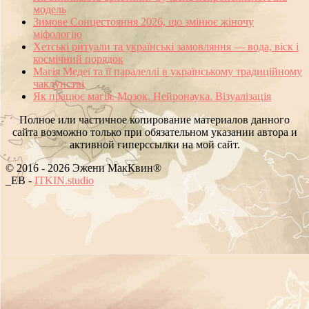
модель
Зимове Сонцестояння 2026, що змінює жіночу
міфологію
Хетські ритуали та українські замовляння — вода, віск і
космічний порядок
Магія Медеї та її паралеллі в українському традиційному
чаклунстві
Як працює магія. Мозок. Нейронаука. Візуалізація
Полное или частичное копирование материалов данного
сайта возможно только при обязательном указании автора и
активной гиперссылки на мой сайт.
© 2016 - 2026 Эжени МакКвин®
SEO
-
ITKIN.studio