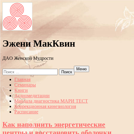
Эжени МакКвин
ДAO Женской Мудрости
Меню
Search
for:
Перейти
Главная
к
Семинары
содержанию
Книги
Аудиомедитации
Мандала диагностика МАРИ ТЕСТ
Коррекционная кинезиология
Расписание
Как наполнить энергетические
центры и восстановить оболочки