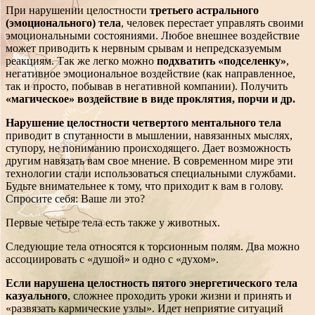
При нарушении целостности
третьего астрального
(эмоционального) тела
, человек перестает управлять своими
эмоциональными состояниями. Любое внешнее воздействие
может приводить к нервным срывам и непредсказуемым
реакциям. Так же легко можно
подхватить «подселенку»
,
негативное эмоциональное воздействие (как направленное,
так и просто, побывав в негативной компании). Получить
«магическое» воздействие в виде проклятия, порчи и др.
Нарушение целостности четвертого ментального тела
приводит в спутанности в мышлении, навязанных мыслях,
ступору, не пониманию происходящего. Дает возможность
другим навязать вам свое мнение. В современном мире эти
технологии стали использоваться специальными службами.
Будьте внимательнее к тому, что приходит к вам в голову.
Спросите себя: Ваше ли это?
Первые четыре тела есть также у животных.
Следующие тела относятся к торсионным полям. Два можно
ассоциировать с «душой» и одно с «духом».
Если нарушена целостность пятого энергетического тела
казуального
, сложнее проходить уроки жизни и принять и
«развязать кармические узлы». Идет неприятие ситуаций