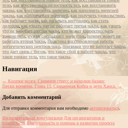
тел
,
как восстановить тонкие тела
,
как восстановить тонкое
тело
,
как восстановить целостность тел
,
как восстановить
чакры
,
как восстановить энергию
,
как наполнить энергией
чакры
,
как наполниться энергией
,
как получить удовольствие
,
как работает чакра
,
как раскрыть интуицию
,
как стать
лидером
,
как узнать что не работает третья чакра
,
как узнать
что не работает шестая чакра
,
кто может корректировать
тонкие тела
,
нужен специалист энергетик
,
почему может не
работать вторая чакра
,
Практика восстановления работы
энергетических центров чакр
,
признаки что не работает чакра
,
что дает связь с богом
,
что такое сбой в работе чакры
,
что
такое тонкие тела
,
что такое чакры
.
Сообщение
Навигация
навигации
←
Кнопки мозга. Снимаем стресс и находим баланс
Пески времени. Глава 15. Священная Кобра и дети Хаоса.
→
Добавить комментарий
Для отправки комментария вам необходимо
авторизоваться
.
Индивидуальная консультация
Для организаторов и
издательств
Благодарность и помощь в развитии проекта