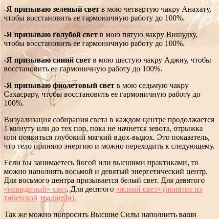
-Я призываю зеленый свет
в мою четвертую чакру Анахату,
чтобы восстановить ее гармоничную работу до 100%.
-Я призываю голубой свет
в мою пятую чакру Вишудху,
чтобы восстановить ее гармоничную работу до 100%.
-Я призываю синий свет
в мою шестую чакру Аджну, чтобы
восстановить ее гармоничную работу до 100%.
-Я призываю фиолетовый свет
в мою седьмую чакру
Сахасрару, чтобы восстановить ее гармоничную работу до
100%.
Визуализация собирания света в каждом центре продолжается
1 минуту или до тех пор, пока не начнется зевота, отрыжка
или появиться глубокий мягкий вдох-выдох. Это показатель,
что тело приняло энергию и можно переходить к следующему.
Если вы занимаетесь йогой или высшими практиками, то
можно наполнять восьмой и девятый энергетический центр.
Для восьмого центра призывается белый свет. Для девятого
«невидимый» свет
. Для десятого
«ясный свет» (понятие из
тибетской традиции).
Так же можно попросить Высшие Силы наполнить ваши