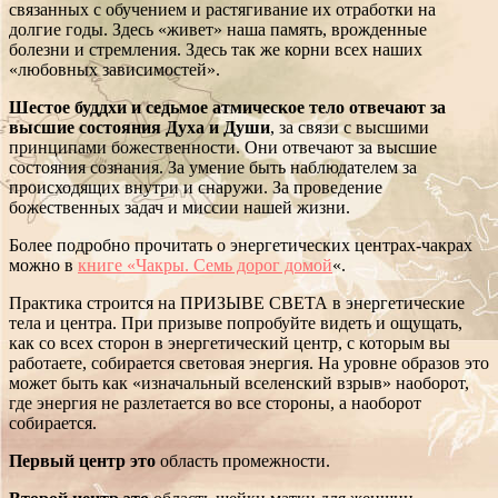
связанных с обучением и растягивание их отработки на
долгие годы. Здесь «живет» наша память, врожденные
болезни и стремления. Здесь так же корни всех наших
«любовных зависимостей».
Шестое буддхи и седьмое атмическое тело отвечают за
высшие состояния Духа и Души
, за связи с высшими
принципами божественности. Они отвечают за высшие
состояния сознания. За умение быть наблюдателем за
происходящих внутри и снаружи. За проведение
божественных задач и миссии нашей жизни.
Более подробно прочитать о энергетических центрах-чакрах
можно в
книге «Чакры. Семь дорог домой
«.
Практика строится на ПРИЗЫВЕ СВЕТА в энергетические
тела и центра. При призыве попробуйте видеть и ощущать,
как со всех сторон в энергетический центр, с которым вы
работаете, собирается световая энергия. На уровне образов это
может быть как «изначальный вселенский взрыв» наоборот,
где энергия не разлетается во все стороны, а наоборот
собирается.
Первый центр это
область промежности.