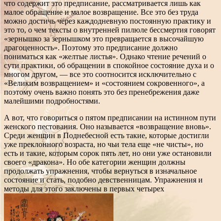
что содержит это предписание, рассматривается лишь как
малое обращение и малое возвращение. Все это без труда
можно достичь через каждодневную постоянную практику и
это то, о чем тексты о внутренней пилюле бессмертия говорят
«зернышко за зернышком это превращается в высочайшую
драгоценность». Поэтому это предписание должно
пониматься как «желтые листья». Однако чтение речений о
сути практики, об обращении в спокойное состояние духа и о
многом другом, — все это соотносится исключительно с
«Великим возвращением» и «состоянием сокровенного», а
поэтому очень важно понять это без пренебрежения даже
малейшими подробностями.
А вот, что говориться о пятом предписании на истинном пути
женского пестования. Оно называется «возвращение вновь».
Среди женщин в Поднебесной есть такие, которые достигли
уже преклонного возраста, но чьи тела еще «не чисты», но
есть и такие, которым сорок пять лет, но они уже остановили
своего «дракона». Но обе категории женщин должны
продолжать упражнения, чтобы вернуться в изначальное
состояние и стать, подобно девственницам. Упражнения и
методы для этого заключены в первых четырех