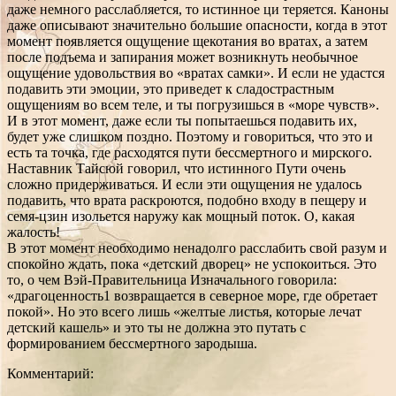
даже немного расслабляется, то истинное ци теряется. Каноны
даже описывают значительно большие опасности, когда в этот
момент появляется ощущение щекотания во вратах, а затем
после подъема и запирания может возникнуть необычное
ощущение удовольствия во «вратах самки». И если не удастся
подавить эти эмоции, это приведет к сладострастным
ощущениям во всем теле, и ты погрузишься в «море чувств».
И в этот момент, даже если ты попытаешься подавить их,
будет уже слишком поздно. Поэтому и говориться, что это и
есть та точка, где расходятся пути бессмертного и мирского.
Наставник Тайсюй говорил, что истинного Пути очень
сложно придерживаться. И если эти ощущения не удалось
подавить, что врата раскроются, подобно входу в пещеру и
семя-цзин изольется наружу как мощный поток. О, какая
жалость!
В этот момент необходимо ненадолго расслабить свой разум и
спокойно ждать, пока «детский дворец» не успокоиться. Это
то, о чем Вэй-Правительница Изначального говорила:
«драгоценность1 возвращается в северное море, где обретает
покой». Но это всего лишь «желтые листья, которые лечат
детский кашель» и это ты не должна это путать с
формированием бессмертного зародыша.
Комментарий: