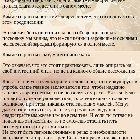
«сакральное отверстие», «врата самки» и «дворец детей» —
но располагаются все они в одном месте.
Комментарий на понятие «дворец детей», что используется в
этом предписании:
Это может быть понято из нашего обыденного опыта,
поскольку мы видим, что и «священный зародыш» и обычный
человеческий зародыш формируются в одном месте.
Комментарий на фразу «ничто иное как»:
Это означает, что это стоит практиковать, лишь опираясь на
свой внутренний опыт, но не на какие-то общие рассуждения.
Когда ты почувствуешь прилив теплого ци, что циркулирует в
утробе, самое главное заключается в том, чтобы надежно
запереть «врата весны» и не позволять им расслабиться. Если
придет ощущение удовольствия, то очень важно, чтобы не
возникало при этом никаких отвлекающих мыслей. Могут
даже возникнуть сексуальные устремления, ведущие к
сладострастным желаниям во всем теле. И если ты тотчас не
подавишь эти желания, то не сможешь отделить путь
бессмертного от пути мирского.
Не стоит быть легкомысленным в речах о необходимости
«надежного запирания» врат. Если, запирая врата, женщина