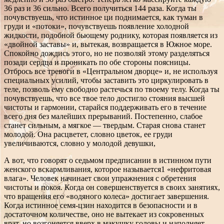
36 раз и 36 сильно. Всего получиться 144 раза. Когда ты
почувствуешь, что истинное ци поднимается, как туман в
груди и «потоки», почувствуешь появление холодной
жидкости, подобной бьющему роднику, которая появляется из
«двойной заставы» и, вытекая, возвращается в Южное море.
Спокойно дождись этого, но не позволяй этому разделяться
позади сердца и проникать по обе стороны поясницы.
Отбрось все тревоги в «Центральном дворце» и, не используя
специальных усилий, чтобы заставить это циркулировать в
теле, позволь ему свободно растечься по твоему телу. Когда ты
почувствуешь, что все твое тело достигло стояния высшей
чистоты и гармонии, старайся поддерживать его в течение
всего дня без малейших прерываний. Постепенно, слабое
станет сильным, а мягкое — твердым. Старая снова станет
молодой. Она расцветет, словно цветок, ее груди
увеличиваются, словно у молодой девушки,
А вот, что говорят о седьмом предписании в истинном пути
женского вскармливания, которое называется1 «нефритовая
влага». Человек начинает свои упражнения с обретения
чистоты и покоя. Когда он совершенствуется в своих занятиях,
что вращения его «водяного колеса» достигает завершения.
Когда истинное семя-цзин находится в безопасности и в
достаточном количестве, оно не вытекает из сокровенных
врат, но возгоняется вверх в макушку головы и наполняет