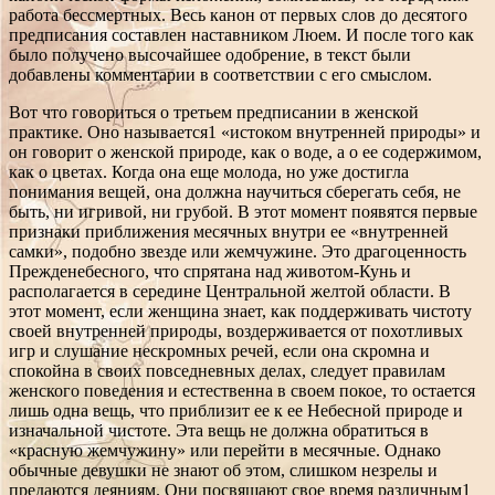
работа бессмертных. Весь канон от первых слов до десятого
предписания составлен наставником Люем. И после того как
было получено высочайшее одобрение, в текст были
добавлены комментарии в соответствии с его смыслом.
Вот что говориться о третьем предписании в женской
практике. Оно называется1 «истоком внутренней природы» и
он говорит о женской природе, как о воде, а о ее содержимом,
как о цветах. Когда она еще молода, но уже достигла
понимания вещей, она должна научиться сберегать себя, не
быть, ни игривой, ни грубой. В этот момент появятся первые
признаки приближения месячных внутри ее «внутренней
самки», подобно звезде или жемчужине. Это драгоценность
Прежденебесного, что спрятана над животом-Кунь и
располагается в середине Центральной желтой области. В
этот момент, если женщина знает, как поддерживать чистоту
своей внутренней природы, воздерживается от похотливых
игр и слушание нескромных речей, если она скромна и
спокойна в своих повседневных делах, следует правилам
женского поведения и естественна в своем покое, то остается
лишь одна вещь, что приблизит ее к ее Небесной природе и
изначальной чистоте. Эта вещь не должна обратиться в
«красную жемчужину» или перейти в месячные. Однако
обычные девушки не знают об этом, слишком незрелы и
предаются деяниям. Они посвящают свое время различным1