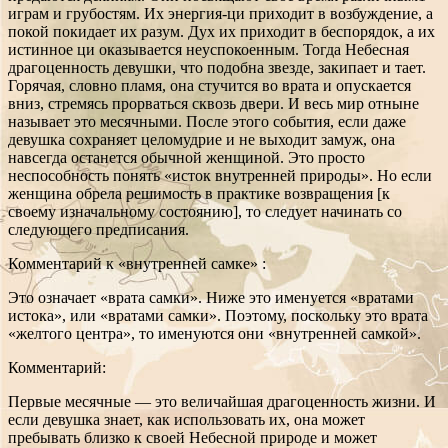
играм и грубостям. Их энергия-ци приходит в возбуждение, а
покой покидает их разум. Дух их приходит в беспорядок, а их
истинное ци оказывается неуспокоенным. Тогда Небесная
драгоценность девушки, что подобна звезде, закипает и тает.
Горячая, словно пламя, она стучится во врата и опускается
вниз, стремясь прорваться сквозь двери. И весь мир отныне
называет это месячными. После этого события, если даже
девушка сохраняет целомудрие и не выходит замуж, она
навсегда останется обычной женщиной. Это просто
неспособность понять «исток внутренней природы». Но если
женщина обрела решимость в практике возвращения [к
своему изначальному состоянию], то следует начинать со
следующего предписания.
Комментарий к «внутренней самке» :
Это означает «врата самки». Ниже это именуется «вратами
истока», или «вратами самки». Поэтому, поскольку это врата
«желтого центра», то именуются они «внутренней самкой».
Комментарий:
Первые месячные — это величайшая драгоценность жизни. И
если девушка знает, как использовать их, она может
пребывать близко к своей Небесной природе и может