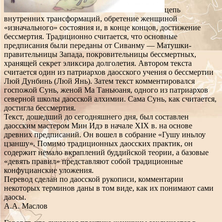
цепь
внутренних трансформаций, обретение женщиной
«изначального» состояния и, в конце концов, достижение
бессмертия. Традиционно считается, что основные
предписания были переданы от Сиванму — Матушки-
правительницы Запада, покровительницы бессмертных,
хранящей секрет эликсира долголетия. Автором текста
считается один из патриархов даосского учения о бессмертии
Люй Дунбинь (Люй Янь). Затем текст комментировался
госпожой Сунь, женой Ма Таньюаня, одного из патриархов
северной школы даосской алхимии. Сама Сунь, как считается,
достигла бессмертия.
Текст, дошедший до сегодняшнего дня, был составлен
даосским мастером Мин Идэ в начале XIX в. на основе
древних предписаний. Он вошел в собрание «Гушу иньлоу
цзаншу». Помимо традиционных даосских практик, он
содержит немало вкраплений буддийской теории, а базовые
«девять правил» представляют собой традиционные
конфуцианские уложения.
Перевод сделан по даосской рукописи, комментарии
некоторых терминов даны в том виде, как их понимают сами
даосы.
А.А. Маслов