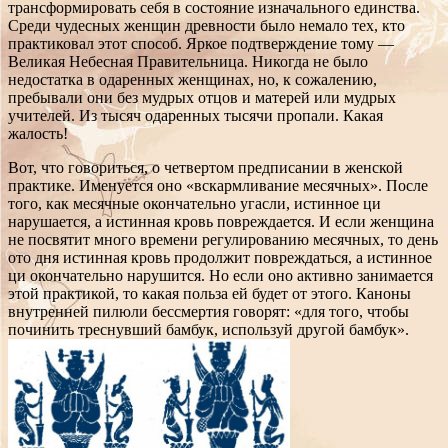
трансформировать себя в состояние изначального единства.
Среди чудесных женщин древности было немало тех, кто
практиковал этот способ. Яркое подтверждение тому —
Великая Небесная Правительница. Никогда не было
недостатка в одаренных женщинах, но, к сожалению,
пребывали они без мудрых отцов и матерей или мудрых
учителей. Из тысяч одаренных тысячи пропали. Какая
жалость!
Вот, что говориться, о четвертом предписании в женской
практике. Именуется оно «вскармливание месячных». После
того, как месячные окончательно угасли, истинное ци
нарушается, а истинная кровь повреждается. И если женщина
не посвятит много времени регулированию месячных, то день
ото дня истинная кровь продолжит повреждаться, а истинное
ци окончательно нарушится. Но если оно активно занимается
этой практикой, то какая польза ей будет от этого. Каноны
внутренней пилюли бессмертия говорят: «для того, чтобы
починить треснувший бамбук, используй другой бамбук».