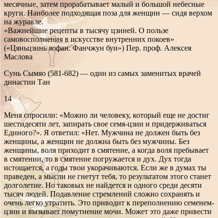
месячные, затем прорабатывает малый и большой небесные
круги. Наиболее подходящая поза для женщин — сидя верхом
на журавле.
«Важнейшие рецепты в тысячу цзиней. О пользе
самовосполнения в искусстве внутренних покоев»
(«Цяньцзинь яофан. Фанчжун буи») Пер. проф. Алексея
Маслова
Сунь Сымяо (581-682) — один из самых заменитых врачей
династии Тан
14
Меня спросили: «Можно ли человеку, который еще не достиг
шестидесяти лет, запирать свое семя-цзин и придерживаться
Единого?». Я ответил: «Нет. Мужчина не должен быть без
женщины, а женщин не должна быть без мужчины. Без
женщины, воля приходит в смятение, а когда воля пребывает
в смятении, то в смятение погружается и дух. Дух тогда
истощается, а годы твои укорачиваются. Если же в думах ты
праведен, а мысли не гнетут тебя, то результатом этого станет
долголетие. Но таковых не найдется и одного среди десяти
тысяч людей. Подавление стремлений сложно сохранять и
очень легко утратить. Это приводит к переполнению семенем-
цзин и вызывает помутнение мочи. Может это даже привести