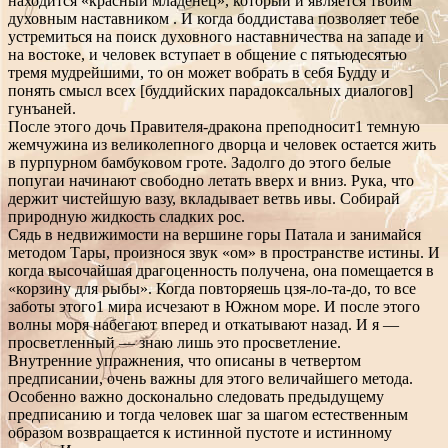
находится «красный младенец», который и является твоим
духовным наставником . И когда боддистава позволяет тебе
устремиться на поиск духовного наставничества на западе и
на востоке, и человек вступает в общение с пятьюдесятью
тремя мудрейшими, то он может вобрать в себя Будду и
понять смысл всех [буддийских парадоксальных диалогов]
гунъаней.
После этого дочь Правителя-дракона преподносит1 темную
жемчужина из великолепного дворца и человек остается жить
в пурпурном бамбуковом гроте. Задолго до этого белые
попугаи начинают свободно летать вверх и вниз. Рука, что
держит чистейшую вазу, вкладывает ветвь ивы. Собирай
природную жидкость сладких рос.
Сядь в недвижимости на вершине горы Патала и занимайся
методом Тары, произнося звук «ом» в пространстве истины. И
когда высочайшая драгоценность получена, она помещается в
«корзину для рыбы». Когда повторяешь цзя-ло-та-до, то все
заботы этого1 мира исчезают в Южном море. И после этого
волны моря набегают вперед и откатывают назад. И я —
просветленный — знаю лишь это просветление.
Внутренние упражнения, что описаны в четвертом
предписании, очень важны для этого величайшего метода.
Особенно важно досконально следовать предыдущему
предписанию и тогда человек шаг за шагом естественным
образом возвращается к истинной пустоте и истинному