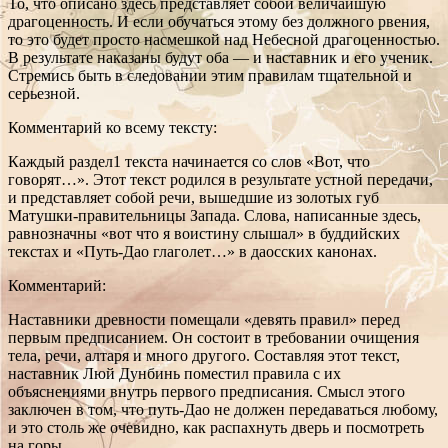
То, что описано здесь представляет собой величайшую
драгоценность. И если обучаться этому без должного рвения,
то это будет просто насмешкой над Небесной драгоценностью.
В результате наказаны будут оба — и наставник и его ученик.
Стремись быть в следовании этим правилам тщательной и
серьезной.
Комментарий ко всему тексту:
Каждый раздел1 текста начинается со слов «Вот, что
говорят…». Этот текст родился в результате устной передачи,
и представляет собой речи, вышедшие из золотых губ
Матушки-правительницы Запада. Слова, написанные здесь,
равнозначны «вот что я воистину слышал» в буддийских
текстах и «Путь-Дао глаголет…» в даосских канонах.
Комментарий:
Наставники древности помещали «девять правил» перед
первым предписанием. Он состоит в требовании очищения
тела, речи, алтаря и много другого. Составляя этот текст,
наставник Люй Дунбинь поместил правила с их
объяснениями внутрь первого предписания. Смысл этого
заключен в том, что путь-Дао не должен передаваться любому,
и это столь же очевидно, как распахнуть дверь и посмотреть
на горы.