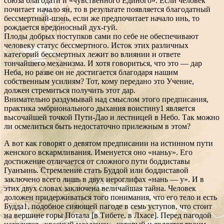
союза благодати и «чувственного Единого». Если человек
почитает начало ян, то в результате появляется благодатный
бессмертный-шэнь, если же предпочитает начало инь, то
рождается вредоносный дух-гуй.
Плоды добрых поступков сами по себе не обеспечивают
человеку статус бессмертного. Исток этих различных
категорий бессмертных лежит во влиянии и ответе
тончайшего механизма. И хотя говориться, что это — дар
Неба, но разве он не достигается благодаря нашим
собственным усилиям? Тот, кому передано это Учение,
должен стремиться получить этот дар.
Внимательно раздумывай над смыслом этого предписания,
практика эмбрионального дыхания воистину1 является
высочайшей точкой Пути-Дао и лестницей в Небо. Так можно
ли осмелиться быть недостаточно прилежным в этом?
А вот как говорят о девятом предписании на истинном пути
женского вскармливания. Именуется оно «наньу». Его
достижение отличается от сложного пути боддиставы
Гуанъинь. Стремление стать Буддой или боддиставой
заключено всего лишь в двух иероглифах «нань — у». И в
этих двух словах заключена величайшая тайна. Человек
доложен придерживаться того понимания, что его тело и есть
Будда1, подобное сияющей пагоде в семь уступов, что стоит
на вершине горы Потала [в Тибете, в Лхасе]. Перед пагодой