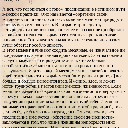
А вот, что говориться о втором предписании в истинном пути
женской практики. Оно называется «обретение своей
жизненности» и оно гласит о смысле инь женской природы и
о луне, как символе этого. В возрасте тринадцати,
четырнадцати или пятнадцати лет ее изначальное ци обретает
свою окончательную форму, а ее истинная кровь достигает
наполнения. Это является началом ян в середине инь, а свет
луны обретает особую яркость.
В этот момент начинают сходить месячные, ее изначальное ци
повреждается, а ее истинная кровь вытекает. За этим обычно
следует замужество и рождение детей, что ее больше
ослабляет изначальное ци, а истинная кровь постепенно
разрушается. И хотя каждый месяц месячные возобновляются,
в действительности каждый месяц [внутренней природе] все
больше и больше наносится вред. Именно1 здесь и лежит
исток трудностей в пестовании женской жизненности. Если
женщина желается сохранить свою жизненность и вернуться к
своему изначальному состоянию, она должна стремиться к
получению традиции вскармливания самой себя. И если она
занимается практикой в соответствии с этой традицией, то ее
усилия будут быстро вознаграждены. Смысл, почему это
предписание именуется «обретение своей жизненности»
заключается в том, что жизнь женщины непосредственно
связана с ее месячными. И если ее месячные1 не приходят в