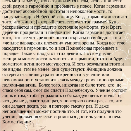
весь мир. И метод этого заключается в том, чтобы привести
свой разум в гармонию и пребывать в покое. Когда гармония
достигает абсолютной чистоты и непоколебимости, то
наступает мир в Небесной столице. Когда гармония достигает
того, что живот, [который соответствует триграмме] Кунь,
раскрывается и приходит в состояние комфорта, то и Врата
деревни процветали и плодовиты. Когда гармония достигает
того, что все четыре конечности открыты и свободны, то и
«четыре варварских племени» умиротворены. Когда все тело
находится в гармонии, то и вся Поднебесная пребывает в
порядке. Таковы плоды от этих деяний. Поэтому, если
женщина может достичь чистоты и гармонии, то это и будет
моментом истинного могущества. И хотя результаты этого и
не видны, тем не менее, они существуют. Женщина должна
остерегаться лишь утраты искренности в учении или
невозможности установить связь между тремя киноварными
полями-даньтянь. Более того, никогда не было того, кто, не
спася себя сам, смог бы спасти Поднебесную. Учение состоит
лишь в том, чтобы упражнять себя каждую день и ночь. То,
что другие делают один раз, я повторяю сотни раз, а то, что
они делают десять раз, я повторю тысячу раз. И даже
непосвященный может постичь это. И тот, кто получил это
учение, должен всячески стремиться достичь успеха в нем.
Комментарии: