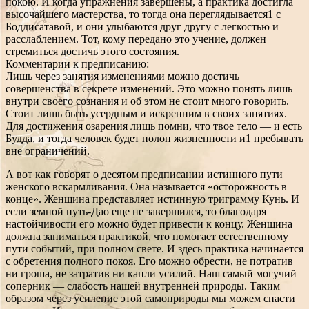
покою. И когда упражнения завершены, а практика достигла
высочайшего мастерства, то тогда она переглядывается1 с
Боддисатавой, и они улыбаются друг другу с легкостью и
расслаблением. Тот, кому передано это учение, должен
стремиться достичь этого состояния.
Комментарии к предписанию:
Лишь через занятия изменениями можно достичь
совершенства в секрете изменений. Это можно понять лишь
внутри своего сознания и об этом не стоит много говорить.
Стоит лишь быть усердным и искренним в своих занятиях.
Для достижения озарения лишь помни, что твое тело — и есть
Будда, и тогда человек будет полон жизненности и1 пребывать
вне ограничений.
А вот как говорят о десятом предписании истинного пути
женского вскармливания. Она называется «осторожность в
конце». Женщина представляет истинную триграмму Кунь. И
если земной путь-Дао еще не завершился, то благодаря
настойчивости его можно будет привести к концу. Женщина
должна заниматься практикой, что помогает естественному
пути событий, при полном свете. И здесь практика начинается
с обретения полного покоя. Его можно обрести, не потратив
ни гроша, не затратив ни капли усилий. Наш самый могучий
соперник — слабость нашей внутренней природы. Таким
образом через усиление этой самоприроды мы можем спасти