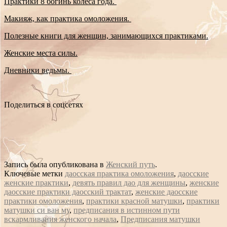
Практики 8 богинь колеса года.
Макияж, как практика омоложения.
Полезные книги для женщин, занимающихся практиками.
Женские места силы.
Дневники ведьмы.
Поделиться в соцсетях
Запись была опубликована в
Женский путь
.
Ключевые метки
даосская практика омоложения
,
даосские
женские практики
,
девять правил дао для женщины
,
женские
даосские практики даосский трактат
,
женские даосские
практики омоложения
,
практики красной матушки
,
практики
матушки си ван му
,
предписания в истинном пути
вскармливания женского начала
,
Предписания матушки