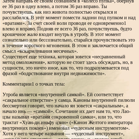
Затем направь ее своим сознанием в «колесо пупка», обернув
ее 36 раз в одну влево, а потом 36 раз вправо. Ты
почувствуешь, как низ живота полностью открылся и
расслабился. В этот момент помести ладони под пупком и над
«вратами». За счет своей воли проводи ее одновременно1
влево и вправо. Подняв ее всего 36 раз, почувствуешь, будто
крошечное жало входит внутрь в утробу. В этот момент
сознательно или бессознательно, старайся прочувствовать это
в течение короткого мгновения. В этом и заключается общий
смысл «вскармливания месячных».
Существует еще техника, которая зовется «несравненный
метод омоложения», которую не стоит здесь обсуждать, но, в
сущности, это ничто иное, как то, что подразумевается под
фразой «бодрствование внутри недвижимости».
Комментарии1 о точках тела:
Утроба является «внутренней самкой». Ей соответствует
«сакральное отверстие» у самца. Каноны внутренней пилюли
бессмертия говорят, что начало ян зовется «сакральным», а
начало инь — «самкой». Сочетание их дает нам то, что Лао-
цзы называл «вратами сокровенной самки», или то, что
трактат «Хуан-ди иньфу цзин» («Канон Желтого императора
внутренних покоев») именовал «чудесным инструментом».
Хотя у него четыре названия — «чудесный инструмент»,