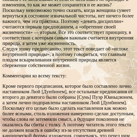
изменения, то как же может сохранится и ее жизнь?
Поскольку невозможно точно сказать, когда женщина сумеет
вернуться в состояние изначальной чистоты, нет ничего более
важного, чем эта практика. Поэтому «девять дисциплин»
считаются первым предписанием, а «обретение своей
жизненности» — вторым. Все это соответствует принципу, в
соответствии с которым самым важным считается внутренняя
природа, а затем уже жизненность.
Следуя этому предписанию, этот текст поведает об «истоке
внутренней природы», а поэтому говориться, что главным
плодом вскармливания внутренней природы является
сбережение собственной жизни.
Комментарии ко всему тексту:
Кроме первого предписания, которое было составлено лично
наставником Люй [Дунбинем], все остальные предписания от
второго до девятого были собраны [Сунь] Пуэр Юаньцзюнем,
а затем лично подправлены наставником Люй [Дунбинем].
Поскольку его целью было сделать наставления как можно
более ясными, стиль изложения намеренно сделан доступным,
чтобы слова не затемняли смысл, а будущие поколения не
оказались бы сбиты с толку. А поэтому читатель этого текста
не должен впасть в ошибку из-за отсутствия древней
канонической формы изложения, сомневаясь, что перед ним