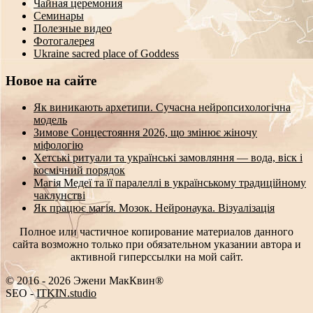
Чайная церемония
Семинары
Полезные видео
Фотогалерея
Ukraine sacred place of Goddess
Новое на сайте
Як виникають архетипи. Сучасна нейропсихологічна
модель
Зимове Сонцестояння 2026, що змінює жіночу
міфологію
Хетські ритуали та українські замовляння — вода, віск і
космічний порядок
Магія Медеї та її паралеллі в українському традиційному
чаклунстві
Як працює магія. Мозок. Нейронаука. Візуалізація
Полное или частичное копирование материалов данного
сайта возможно только при обязательном указании автора и
активной гиперссылки на мой сайт.
© 2016 - 2026 Эжени МакКвин®
PPC
-
ITKIN.studio