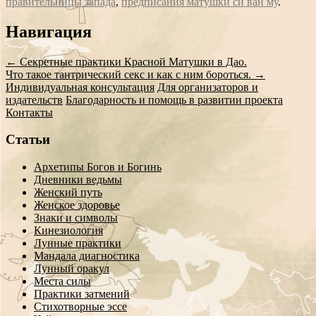
правительницы запада
,
предписания матушки си ван му
.
Сообщение
Навигация
навигации
←
Секретные практики Красной Матушки в Дао.
Что такое тантрический секс и как с ним бороться.
→
Индивидуальная консультация
Для организаторов и
издательств
Благодарность и помощь в развитии проекта
Контакты
Статьи
Архетипы Богов и Богинь
Дневники ведьмы
Женский путь
Женское здоровье
Знаки и символы
Кинезиология
Лунные практики
Мандала диагностика
Лунный оракул
Места силы
Практики затмений
Стихотворные эссе