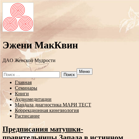
Эжени МакКвин
ДAO Женской Мудрости
Меню
Search
for:
Перейти
Главная
к
Семинары
содержанию
Книги
Аудиомедитации
Мандала диагностика МАРИ ТЕСТ
Коррекционная кинезиология
Расписание
Предписания матушки-
правительницы Запада в истинном