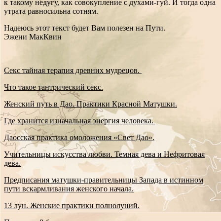
к такому недугу, как совокупление с духами-гуй. И тогда одна
утрата равносильна сотням.
Надеюсь этот текст будет Вам полезен на Пути.
Эжени МакКвин
Секс тайная терапия древних мудрецов.
Что такое тантрический секс.
Женский путь в Дао. Практики Красной Матушки.
Где хранится изначальная энергия человека.
Даосская практика омоложения «Свет Дао».
Учительницы искусства любви. Темная дева и Нефритовая
дева.
Предписания матушки-правительницы Запада в истинном
пути вскармливания женского начала.
13 лун. Женские практики полнолуний.