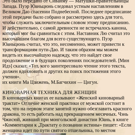
Это было передано от Сиванму — Матушки-правительницы
Запада. Пуэр Юаньцюнь следовал устным наставлениям в
Великом Дао спасении Поднебесной. Последнее предписание
этой передачи было собрано и рассмотрено здесь для того,
чтобы служить заключительным словом этому предписанию.
И действительно, с самой древности не встречалось канона,
который мог бы сравниться с этим. Наставник Лю считал это
высочайшим благом для всего существующего. Пуэр
Юаньцюнь считал, что это, несомненно, может привести к
трансформациям пути-Дао. И таким образом мы можем
видеть их высочайшую надежду, что это найдет свое
продолжение и в будущих поколениях последователей. [Мин
Идэ] сказал: «Тот, кого заинтересовало чтение этого текста,
должен вдохновить и других на поиск постижения этого
учения».
их книги Ма Цзижень, М.Багчихин — Цигун.
КИНОВАРНАЯ ТЕХНИКА ДЛЯ ЖЕНЩИН
В киноварных книгах ее называют «Женский киноварный
трактат» Отличие женской практики от мужской состоит в
том, что на первом этапе занятий нужно обезглавить красного
дракона, то есть работать над прекращением месячных. Чэнь
Чжисюй, живший при монгольской династии Юань, в книге
«Комментарии к „Трактату о познании истины» пишет: «Если
женщина идет по пути святого отшельника, то местом