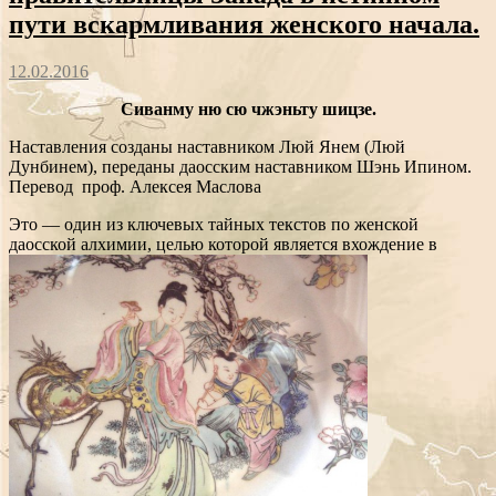
пути вскармливания женского начала.
12.02.2016
Сиванму ню сю чжэньту шицзе.
Наставления созданы наставником Люй Янем (Люй
Дунбинем), переданы даосским наставником Шэнь Ипином.
Перевод проф. Алексея Маслова
Это — один из ключевых тайных текстов по женской
даосской алхимии, целью которой является вхождение в