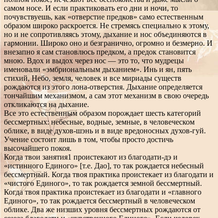
самом носе. И если практиковать его дни и ночи, то
почувствуешь, как «отверстие предков» само естественным
образом широко раскроется. Не стремясь специально к этому,
но и не сопротивляясь этому, дыхание и нос объединяются в
гармонии. Широко оно и безгранично, огромно и безмерно. И
внезапно я сам становлюсь предком, а предок становится
мною. Вдох и выдох через нос — это то, что мудрецы
именовали «эмбриональным дыханием». Инь и ян, пять
стихий, Небо, земля, человек и все мириады существ
рождаются из этого лона-отверстия. Дыхание определяется
тончайшим механизмом, а сам этот механизм в свою очередь
откликаются на дыхание.
Все это естественным образом порождает шесть категорий
бессмертных: небесные, водные, земные, в человеческом
облике, в виде духов-шэнь и в виде вредоносных духов-гуй.
Учение состоит лишь в том, чтобы просто достичь
высочайшего покоя.
Когда твои занятия1 проистекают из благодати-дэ и
«истинного Единого» [т.е. Дао], то так рождается небесный
бессмертный. Когда твоя практика проистекает из благодати и
«чистого Единого», то так рождается земной бессмертный.
Когда твоя практика проистекает из благодати и «главного
Единого», то так рождается бессмертный в человеческом
облике. Два же низших уровня бессмертных рождаются от