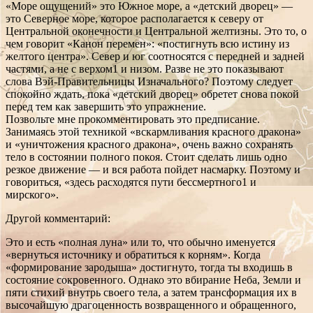
«Море ощущений» это Южное море, а «детский дворец» —
это Северное море, которое располагается к северу от
Центральной оконечности и Центральной желтизны. Это то, о
чем говорит «Канон перемен»: «постигнуть всю истину из
желтого центра». Север и юг соотносятся с передней и задней
частями, а не с верхом1 и низом. Разве не это показывают
слова Вэй-Правительницы Изначального? Поэтому следует
спокойно ждать, пока «детский дворец» обретет снова покой
перед тем как завершить это упражнение.
Позвольте мне прокомментировать это предписание.
Занимаясь этой техникой «вскармливания красного дракона»
и «уничтожения красного дракона», очень важно сохранять
тело в состоянии полного покоя. Стоит сделать лишь одно
резкое движение — и вся работа пойдет насмарку. Поэтому и
говориться, «здесь расходятся пути бессмертного1 и
мирского».
Другой комментарий:
Это и есть «полная луна» или то, что обычно именуется
«вернуться источнику и обратиться к корням». Когда
«формирование зародыша» достигнуто, тогда ты входишь в
состояние сокровенного. Однако это вбирание Неба, Земли и
пяти стихий внутрь своего тела, а затем трансформация их в
высочайшую драгоценность возвращенного и обращенного,