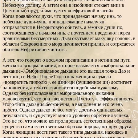
Небесную долину. А затем она в изобилии стекает вниз в
Цветочный пруд, и именуется «нефритовой влагой»
Когда появляются духи, что принадлежат началу инь, то
небесные души-хунь, принадлежащие началу ян,
отправляются в Нефритовую обитель, а земные души-по,
соотносящиеся с началом инь, с почтением предстают перед
правителями бессмертных. Дым окутывает макушку головы, в
области Сокровенного моря начинается прилив, и сотрясается
обитель Нефритовой чистоты.
А вот, что говорят о восьмом предписании в истинном пути
женского вскармливания, которое называется «эмбриональное
дыхание». Эмбриональное дыхание это высшая точка Дао и
лестница в Небо. После1 того как женщина сумела
«возвратить пилюлю», ее цзин-ци (очищенное ци) достигает
наполнения, а тело ее становится подобным мужскому.
Однако без использования эмбрионального дыхания
маловероятно, что она «вернется в Пустоту». Эффективность
этого типа дыхания бесконечна, а выполнение его очень
просто. Однако далеко не все могут достичь одинаковых
результатов, и существует много уровней обретения успеха.
Это не то, что можно контролировать естественным образом,
существа сами естественным образом порождают друг друга.
Когда женщина достигает такого типа дыхания, находясь в
полном покое, исчезают все беспокойства и даже мысли о