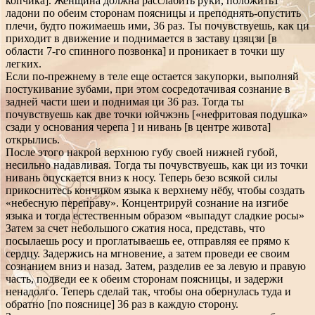
копчика]. Женщина должна расслабить руки, положить1
ладони по обеим сторонам поясницы и преподнять-опустить
плечи, будто пожимаешь ими, 36 раз. Ты почувствуешь, как ци
приходит в движение и поднимается в заставу цзяцзи [в
области 7-го спинного позвонка] и проникает в точки шу
легких.
Если по-прежнему в теле еще остается закупорки, выполняй
постукивание зубами, при этом сосредотачивая сознание в
задней части шеи и поднимая ци 36 раз. Тогда ты
почувствуешь как две точки юйчжэнь [«нефритовая подушка»
сзади у основания черепа ] и нивань [в центре живота]
открылись.
После этого накрой верхнюю губу своей нижней губой,
несильно надавливая. Тогда ты почувствуешь, как ци из точки
нивань опускается вниз к носу. Теперь безо всякой силы
прикоснитесь кончиком языка к верхнему нёбу, чтобы создать
«небесную переправу». Концентрируй сознание на изгибе
языка и тогда естественным образом «выпадут сладкие росы»
Затем за счет небольшого сжатия носа, представь, что
посылаешь росу и проглатываешь ее, отправляя ее прямо к
сердцу. Задержись на мгновение, а затем проведи ее своим
сознанием вниз и назад. Затем, разделив ее за левую и правую
часть, подведи ее к обеим сторонам поясницы, и задержи
ненадолго. Теперь сделай так, чтобы она обернулась туда и
обратно [по пояснице] 36 раз в каждую сторону.