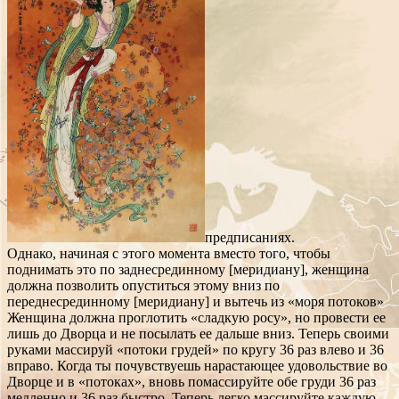
предписаниях.
Однако, начиная с этого момента вместо того, чтобы
поднимать это по заднесрединному [меридиану], женщина
должна позволить опуститься этому вниз по
переднесрединному [меридиану] и вытечь из «моря потоков»
Женщина должна проглотить «сладкую росу», но провести ее
лишь до Дворца и не посылать ее дальше вниз. Теперь своими
руками массируй «потоки грудей» по кругу 36 раз влево и 36
вправо. Когда ты почувствуешь нарастающее удовольствие во
Дворце и в «потоках», вновь помассируйте обе груди 36 раз
медленно и 36 раз быстро. Теперь легко массируйте каждую