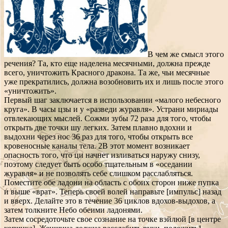
В чем же смысл этого
речения? Та, кто еще наделена месячными, должна прежде
всего, уничтожить Красного дракона. Та же, чьи месячные
уже прекратились, должна возобновить их и лишь после этого
«уничтожить».
Первый шаг заключается в использовании «малого небесного
круга». В часы цзы и у «разведи журавля». Устрани мириады
отвлекающих мыслей. Сожми зубы 72 раза для того, чтобы
открыть две точки шу легких. Затем плавно вдохни и
выдохни через нос 36 раз для того, чтобы открыть все
кровеносные каналы тела. 2В этот момент возникает
опасность того, что ци начнет изливаться наружу снизу,
поэтому следует быть особо тщательным в «оседании
журавля» и не позволять себе слишком расслабляться.
Поместите обе ладони на область с обоих сторон ниже пупка
и выше «врат». Теперь своей волей направьте [импульс] назад
и вверх. Делайте это в течение 36 циклов вдохов-выдохов, а
затем толкните Небо обеими ладонями.
Затем сосредоточьте свое сознание на точке вэйлюй [в центре