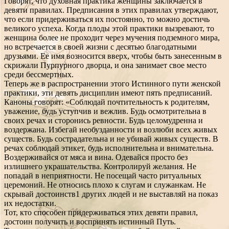
Говорят, что духовная практика женщины заключается в
девяти правилах. Предписания в этих правилах утверждают,
что если придерживаться их постоянно, то можно достичь
великого успеха. Когда плоды этой практики вызревают, то
женщина более не проходит через мучения подземного мира,
но встречается в своей жизни с десятью благодатными
друзьями. Ее имя возносится вверх, чтобы быть занесенным в
скрижали Пурпурного дворца, и она занимает свое место
среди бессмертных.
Теперь же в распространении этого Истинного пути женской
практики, эти девять дисциплин имеют пять предписаний.
Каноны говорят: «Соблюдай почтительность к родителям,
уважение, будь уступчив и вежлив. Будь осмотрительна в
своих речах и сторонись ревности. Будь целомудренна и
воздержана. Избегай необузданности и возлюби всех живых
существ. Будь сострадательна и не убивай живых существ. В
речах соблюдай этикет, будь исполнительна и внимательна.
Воздерживайся от мяса и вина. Одевайся просто без
излишнего украшательства. Контролируй желания. Не
попадай в неприятности. Не посещай часто ритуальных
церемоний. Не относись плохо к слугам и служанкам. Не
скрывай достоинств1 других людей и не выставляй на показ
их недостатки.
Тот, кто способен придерживаться этих девяти правил,
достоин получить и воспринять истинный Путь.