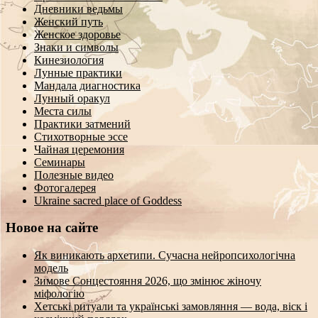
Дневники ведьмы
Женский путь
Женское здоровье
Знаки и символы
Кинезиология
Лунные практики
Мандала диагностика
Лунный оракул
Места силы
Практики затмений
Стихотворные эссе
Чайная церемония
Семинары
Полезные видео
Фотогалерея
Ukraine sacred place of Goddess
Новое на сайте
Як виникають архетипи. Сучасна нейропсихологічна
модель
Зимове Сонцестояння 2026, що змінює жіночу
міфологію
Хетські ритуали та українські замовляння — вода, віск і