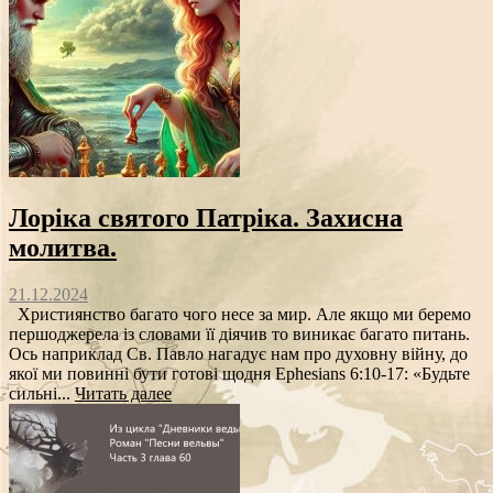
Лоріка святого Патріка. Захисна
молитва.
21.12.2024
Християнство багато чого несе за мир. Але якщо ми беремо
першоджерела із словами її діячив то виникає багато питань.
Ось наприклад Св. Павло нагадує нам про духовну війну, до
якої ми повинні бути готові щодня Ephesians 6:10-17: «Будьте
сильні...
Читать далее