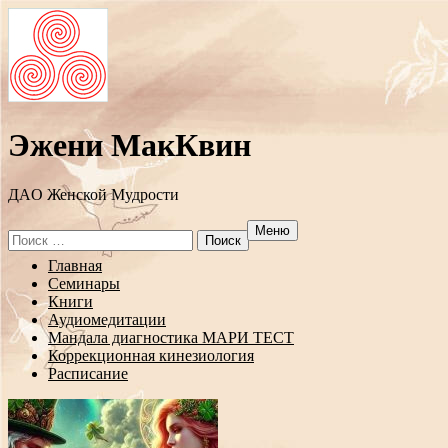
Эжени МакКвин
ДAO Женской Мудрости
Меню
Search
for:
Перейти
Главная
к
Семинары
содержанию
Книги
Аудиомедитации
Мандала диагностика МАРИ ТЕСТ
Коррекционная кинезиология
Расписание