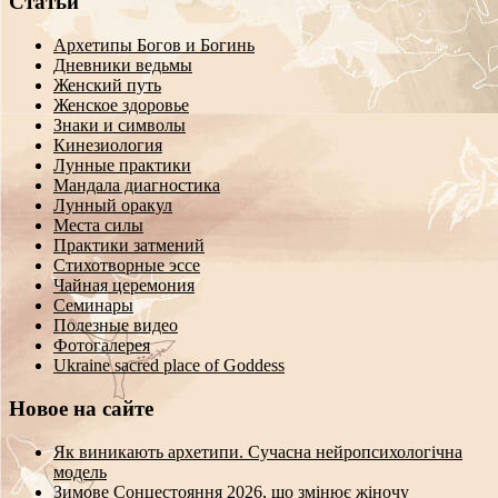
Статьи
Архетипы Богов и Богинь
Дневники ведьмы
Женский путь
Женское здоровье
Знаки и символы
Кинезиология
Лунные практики
Мандала диагностика
Лунный оракул
Места силы
Практики затмений
Стихотворные эссе
Чайная церемония
Семинары
Полезные видео
Фотогалерея
Ukraine sacred place of Goddess
Новое на сайте
Як виникають архетипи. Сучасна нейропсихологічна
модель
Зимове Сонцестояння 2026, що змінює жіночу