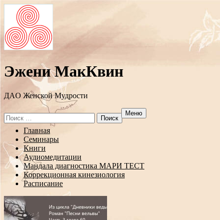
Эжени МакКвин
ДAO Женской Мудрости
Меню
Search
for:
Перейти
Главная
к
Семинары
содержанию
Книги
Аудиомедитации
Мандала диагностика МАРИ ТЕСТ
Коррекционная кинезиология
Расписание