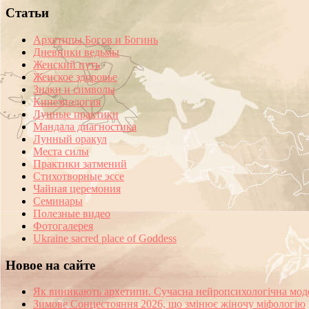
Статьи
Архетипы Богов и Богинь
Дневники ведьмы
Женский путь
Женское здоровье
Знаки и символы
Кинезиология
Лунные практики
Мандала диагностика
Лунный оракул
Места силы
Практики затмений
Стихотворные эссе
Чайная церемония
Семинары
Полезные видео
Фотогалерея
Ukraine sacred place of Goddess
Новое на сайте
Як виникають архетипи. Сучасна нейропсихологічна мод
Зимове Сонцестояння 2026, що змінює жіночу міфологію