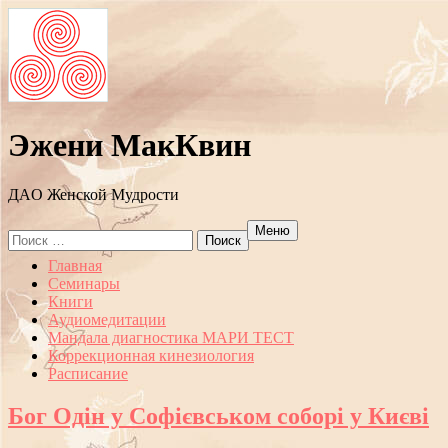
Эжени МакКвин
ДAO Женской Мудрости
Меню
Search
for:
Перейти
Главная
к
Семинары
содержанию
Книги
Аудиомедитации
Мандала диагностика МАРИ ТЕСТ
Коррекционная кинезиология
Расписание
Бог Одін у Софієвськом соборі у Києві