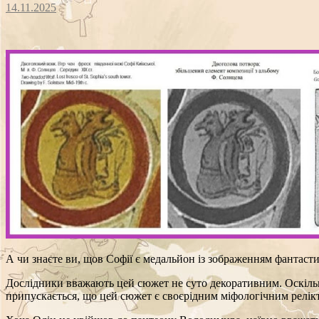
14.11.2025
А чи знаєте ви, щов Софії є медальйон із зображенням фантас
Дослідники вважають цей сюжет не суто декоративним. Оскільк
припускається, що цей сюжет є своєрідним міфологічним релікто