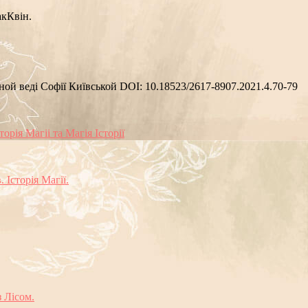
акКвін.
ой веді Софії Київськой DOI: 10.18523/2617-8907.2021.4.70-79
орія Магіі та Магія Історії
 Історія Магії.
 Лісом.