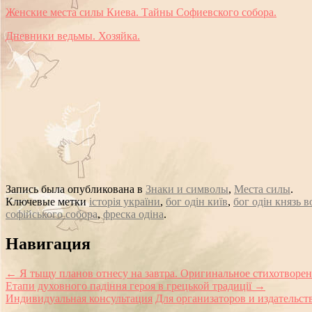
Женские места силы Киева. Тайны Софиевского собора.
Дневники ведьмы. Хозяйка.
Запись была опубликована в
Знаки и символы
,
Места силы
.
Ключевые метки
історія україни
,
бог одін київ
,
бог одін князь 
софійського собора
,
фреска одіна
.
Сообщение
Навигация
навигации
←
Я тыщу планов отнесу на завтра. Оригинальное стихотворен
Етапи духовного падіння героя в грецькой традиції
→
Индивидуальная консультация
Для организаторов и издательст