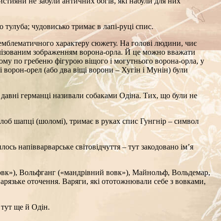
истияни не забули античних богів, які набули для них
тулуба; чудовисько тримає в лапі-руці спис.
сть емблематичного характеру сюжету. На голові людини, чиє
илізованим зображенням ворона-орла. Й це можно вважати
ому по гребеню фігурою віщого і могутнього ворона-орла, у
 ворон-орел (або два віщі ворони – Хугін і Мунін) були
давні германці називали собаками Одіна. Тих, що були не
а лоб шапці (шоломі), тримає в руках спис Гунгнір – символ
сь напівварварське світовідчуття – тут закодовано ім’я
вовк»), Вольфганг («мандрівний вовк»), Майнольф, Вольдемар,
рязьке оточення. Варяги, які ототожнювали себе з вовками,
 тут ще й Одін.