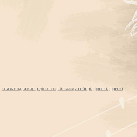
,
князь владимир
,
одін в софійському соборі
,
фрескі
,
фрескі