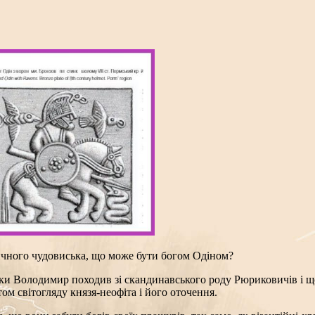
тичного чудовиська, що може бути богом Одіном?
и Володимир походив зі скандинавського роду Рюриковичів і що
м світогляду князя-неофіта і його оточення.