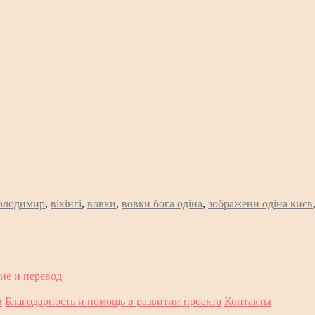
володимир
,
вікінгі
,
вовки
,
вовки бога одіна
,
зображенн одіна києв
ие и перевод
в
Благодарность и помощь в развитии проекта
Контакты