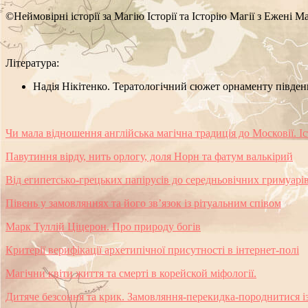
©Неймовірні історії за Магію Історії та Історію Магії з Ежені М
Література:
Надія Нікітенко. Тератологічний сюжет орнаменту південн
Чи мала відношення англійська магічна традиція до Московії. Іст
Павутиння вірду, нить орлогу, доля Норн та фатум валькірий
Від египетсько-грецьких папірусів до середньовічних гримуарів.
Півень у замовляннях та його зв’язок із рітуальним співом
Марк Туллій Ціцерон. Про природу богів
Критерії верифікації архетипічної присутності в інтернет-полі
Магічни квіти життя та смерті в корейской міфології.
Дитяче безсоння та крик. Замовляння-перекидка-породнитися із