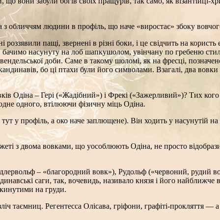
що вони забули богів своїх пращурів, так само, як візантійці-хр
з обличчям людини в профіль, що наче «виростає» збоку вовчого 
анні роззявили пащі, звернені в різні боки, і це свідчить на кори
а, бачимо насунуту на лоб шапкушолом, увінчану по гребеню ст
ндельської доби. Саме в такому шоломі, як на фресці, позначен
ндинавів, бо ці птахи були його символами. Взагалі, два вовки і
в Одіна – Гері («Жадібний») і Фрекі («Зажерливий»)? Тих кого 
 одне одного, втілюючи фізичну міць Одіна.
 тут у профіль, а око наче заплющене). Він ходить у насунутій н
ті з двома вовками, що уособлюють Одіна, не просто відобразило
(Едлервольф – «благородний вовк»), Рудольф («червоний, рудий 
вські саги, так, вочевидь, називало князя і його найближче ва
екинутими на груди.
зліч таємниц. Регентесса Олісава, гріфони, графіті-прокляття — а