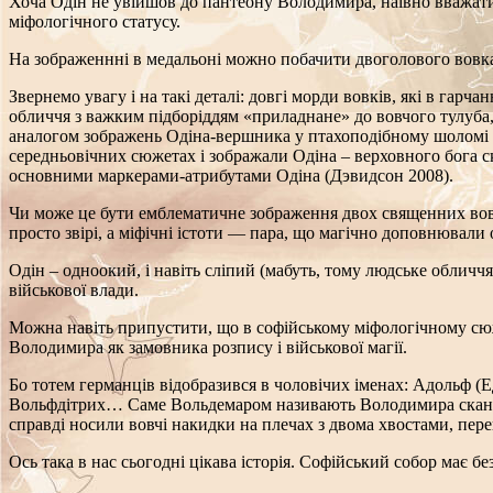
Хоча Одін не увійшов до пантеону Володимира, наївно вважати, 
міфологічного статусу.
На зображеннні в медальоні можно побачити двоголового вовка 
Звернемо увагу і на такі деталі: довгі морди вовків, які в гарч
обличчя з важким підборіддям «приладнане» до вовчого тулуб
аналогом зображень Одіна-вершника у птахоподібному шоломі ве
середньовічних сюжетах і зображали Одіна – верховного бога ска
основними маркерами-атрибутами Одіна (Дэвидсон 2008).
Чи може це бути емблематичне зображення двох священних вовкі
просто звірі, а міфічні істоти — пара, що магічно доповнювали
Одін – одноокий, і навіть сліпий (мабуть, тому людське обличчя
військової влади.
Можна навіть припустити, що в софійському міфологічному сюже
Володимира як замовника розпису і військової магії.
Бо тотем германців відобразився в чоловічих іменах: Адольф 
Вольфдітрих… Саме Вольдемаром називають Володимира скандина
справді носили вовчі накидки на плечах з двома хвостами, пер
Ось така в нас сьогодні цікава історія. Софійський собор має бе