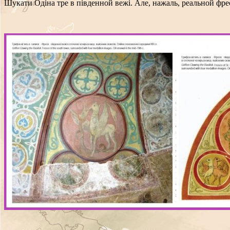
Шукати Одіна тре в південной вежі. Але, нажаль, реальной фре