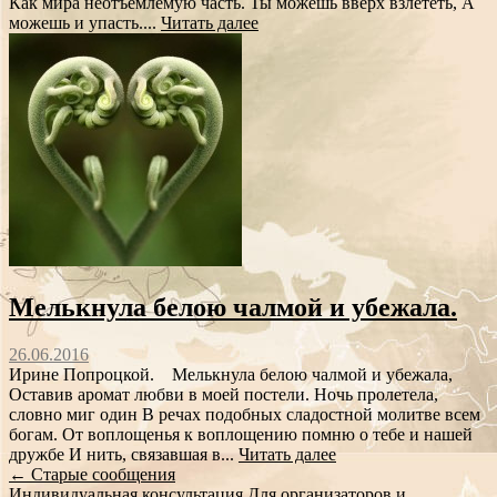
Как мира неотъемлемую часть. Ты можешь вверх взлететь, А
можешь и упасть....
Читать далее
Мелькнула белою чалмой и убежала.
26.06.2016
Ирине Попроцкой. Мелькнула белою чалмой и убежала,
Оставив аромат любви в моей постели. Ночь пролетела,
словно миг один В речах подобных сладостной молитве всем
богам. От воплощенья к воплощению помню о тебе и нашей
дружбе И нить, связавшая в...
Читать далее
Сообщение
←
Старые сообщения
Индивидуальная консультация
Для организаторов и