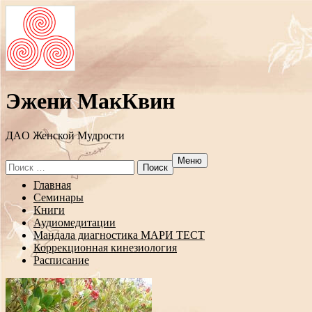
Эжени МакКвин
ДAO Женской Мудрости
Меню
Search
for:
Перейти
Главная
к
Семинары
содержанию
Книги
Аудиомедитации
Мандала диагностика МАРИ ТЕСТ
Коррекционная кинезиология
Расписание