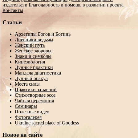
навигации
издательств
Благодарность и помощь в развитии проекта
Контакты
Статьи
Архетипы Богов и Богинь
Дневники ведьмы
Женский путь
Женское здоровье
Знаки и символы
Кинезиология
Лунные практики
Мандала диагностика
Лунный оракул
Места силы
Практики затмений
Стихотворные эссе
Чайная церемония
Семинары
Полезные видео
Фотогалерея
Ukraine sacred place of Goddess
Новое на сайте