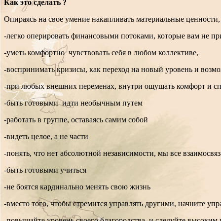
Как это сделать ?
Опираясь на свое умение накапливать материальные ценности, 
-легко оперировать финансовыми потоками, которые вам не при
-уметь комфортно чувствовать себя в любом коллективе,
-воспринимать кризисы, как переход на новый уровень и возм
-при любых внешних переменах, внутри ощущать комфорт и сп
-быть готовыми идти необычным путем
-работать в группе, оставаясь самим собой
-видеть целое, а не части
-понять, что нет абсолютной независимости, мы все взаимосвя
-быть готовыми учиться
-не боятся кардинально менять свою жизнь
-вместо того, чтобы стремится управлять другими, начните у
-повышайте уровень своего благородства и следуйте высоким 