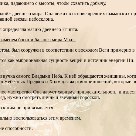
ника, падающего с высоты, чтобы схватить добычу.
здой» древнего мира. Она лежит в основе древних шаманских пр
лавной звезды небосклона.
ая определяла магию древнего Египта.
 именем богини баланса мира Маат.
ом, был сооружен в соответствии с восходом Веги примерно в 4 
ются как эмбриональная сущность вещей и источник энергии Ци.
, внучка самого Владыки Неба. К ней обращаются женщины, когд
о Зал Небесных Предков и Холм для жертвоприношений, которые
ное мастерство. Она дарует харизму, привлекательность и извест
згляд, нужно смотреть личный звездный гороскоп.
то к ним не привязывается.
вильно воспользоваться этим временем.
кие способности.