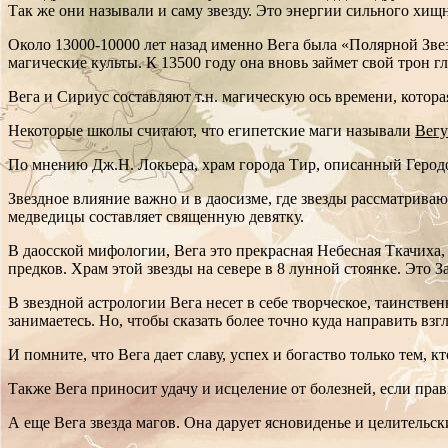
Так же они называли и саму звезду. Это энергии сильного хищ
Около 13000-10000 лет назад именно Вега была «Полярной Зве
магические культы. К 13500 году она вновь займет свой трон г
Вега и Сириус составляют т.н. магическую ось времени, котор
Некоторые школы считают, что египетские маги называли
Вегу
По мнению Дж.Н. Локьера, храм города Тир, описанный Геродот
Звездное влияние важно и в даосизме, где звезды рассматрива
медведицы составляет священную девятку.
В даосской мифологии, Вега это прекрасная Небесная Ткачиха
предков. Храм этой звезды на севере в 8 лунной стоянке. Эт
В звездной астрологии Вега несет в себе творческое, таинствен
занимаетесь. Но, чтобы сказать более точно куда направить в
И помните, что Вега дает славу, успех и богаство только тем, к
Также Вега приносит удачу и исцеление от болезней, если пра
А еще Вега звезда магов. Она дарует ясновиденье и целительс