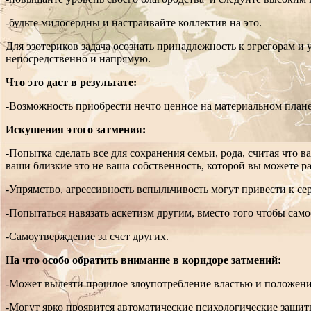
-будьте милосердны и настраивайте коллектив на это.
Для эзотериков задача осознать принадлежность к эгрегорам и
непосредственно и напрямую.
Что это даст в результате:
-Возможность приобрести нечто ценное на материальном плане,
Искушения этого затмения:
-Попытка сделать все для сохранения семьи, рода, считая что 
ваши близкие это не ваша собственность, которой вы можете р
-Упрямство, агрессивность вспыльчивость могут привести к с
-Попытаться навязать аскетизм другим, вместо того чтобы само
-Самоутверждение за счет других.
На что особо обратить внимание в коридоре затмений:
-Может вылезти прошлое злоупотребление властью и положение
-Могут ярко проявится автоматические психологические защиты