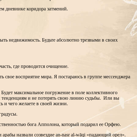
оем дневнике коридора затмений.
ыть недвижимость. Будьте абсолютно трезвыми в своих
часть, где проводится очищение.
ть свое восприятие мира. Я постараюсь в группе мессенджера
я. Будет максимальное погружение в поле коллективного
им тенденциям и не потерять свою линию судьбы. Или вы
ь и чего желаете в своей жизни.
 градусы.
обственностью бога Апполона, который подарил ее Орфею.
 арабы назвали созвездие an-nasr al-wāqi «падающий орел».