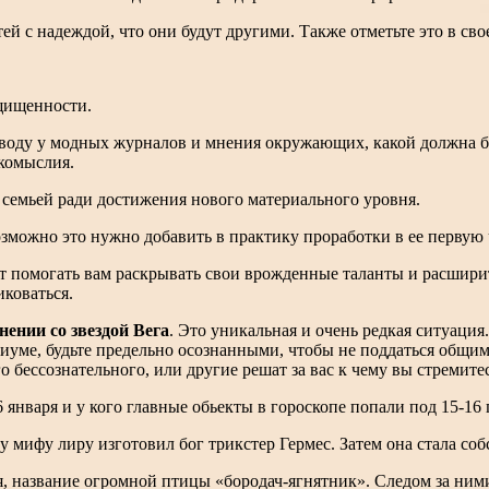
ей с надеждой, что они будут другими. Также отметьте это в св
ащищенности.
оводу у модных журналов и мнения окружающих, какой должна б
гкомыслия.
 семьей ради достижения нового материального уровня.
зможно это нужно добавить в практику проработки в ее первую 
ет помогать вам раскрывать свои врожденные таланты и расшири
коваться.
нении со звездой Вега
. Это уникальная и очень редкая ситуаци
оциуме, будьте предельно осознанными, чтобы не поддаться общ
 бессознательного, или другие решат за вас к чему вы стремитес
6 января и у кого главные обьекты в гороскопе попали под 15-16
у мифу лиру изготовил бог трикстер Гермес. Затем она стала с
, название огромной птицы «бородач-ягнятник». Следом за ними