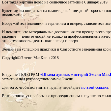
Вот такая картина небес на солнечное затмение 6 января 2019.
Будете ли вы опираться на планетарный, звездный гороскоп ил
любимой!!!
Вооружайтесь знаниями и терпением и вперед, становитесь звез
И помните, что материальные достижения это прежде всего пр
видение — цените людей не только за профессиональные качес
это возможность сделать шаг вперед и вверх.
Желаю вам успешной практики и благостного завершения кор
Copyright©Эжени МакКвин 2018
В группе ТЕЛЕГРАМ
«Школа лунных мистерий Эжени Мак
затмений под руководством самой Эжени.
Для того, чтобы вступить в группу перейдите
по этой ссылке
.
Если возникнут проблемы с присоединением к группе по ссы