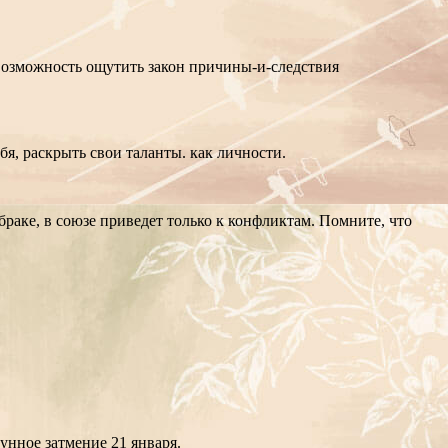
 возможность ощутить закон причины-и-следствия
я, раскрыть свои таланты. как личности.
браке, в союзе приведет только к конфликтам. Помните, что
унное затмение 21 января.