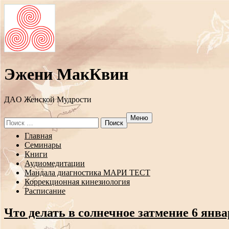
Эжени МакКвин
ДAO Женской Мудрости
Меню
Search
for:
Перейти
Главная
к
Семинары
содержанию
Книги
Аудиомедитации
Мандала диагностика МАРИ ТЕСТ
Коррекционная кинезиология
Расписание
Что делать в солнечное затмение 6 янва