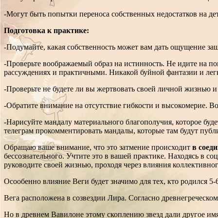
-Могут быть попытки переноса собственных недостатков на дет
Подготовка к практике:
-Подумайте, какая собственность может вам дать ощущение з
-Проверьте воображаемый образ на истинность. Не идите на п
рассуждениях и практичными. Никакой буйной фантазии и ле
-Проверьте не будете ли вы жертвовать своей личной жизнью и
-Обратите внимание на отсутствие гибкости и высокомерие. Во
-Нарисуйте мандалу материального благополучия, которое буд
телеграм прокомментировать мандалы, которые там будут публи
Обращаю ваше внимание, что это затмение происходит
в соеди
бессознательного. Учтите это в вашей практике. Находясь в с
руководите своей жизнью, проходя через влияния коллективного
Осообенно влияние Веги будет значимо для тех, кто родился 5-
Вега расположена в созвездии Лира. Согласно древнегреческом
Но в древнем Вавилоне этому скоплению звезд дали другое имя