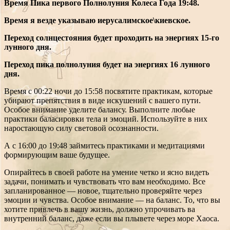
Время Пика первого Полнолуния Колеса Года 19:48.
Время я везде указываю иерусалимское\киевское.
Переход солнцестояния будет проходить на энергиях 15-го
лунного дня.
Переход пика полнолуния будет на энергиях 16 лунного
дня.
Время с 00:22 ночи до 15:58 посвятите практикам, которые
убирают препятствия в виде искушений с вашего пути.
Особое внимание уделите балансу. Выполните любые
практики баласировки тела и эмоций. Используйте в них
наростающую силу световой осознанности.
А с 16:00 до 19:48 займитесь практиками и медитациями
формирующим ваше будущее.
Опирайтесь в своей работе на умение четко и ясно видеть
задачи, понимать и чувствовать что вам необходимо. Все
запланированное — новое, тщательно проверяйте через
эмоции и чувства. Особое внимание — на баланс. То, что вы
хотите привлечь в вашу жизнь, должно упрочивать ва
внутренний баланс, даже если вы плывете через море Хаоса.