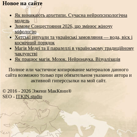
Новое на сайте
Як виникають архетипи. Сучасна нейропсихологічна
модель
Зимове Сонцестояння 2026, що змінює жіночу
міфологію
Хетські ритуали та українські замовляння — вода, віск і
космічний порядок
Магія Медеї та її паралеллі в українському традиційному
чаклунстві
Як працює магія. Мозок. Нейронаука. Візуалізація
Полное или частичное копирование материалов данного
сайта возможно только при обязательном указании автора и
активной гиперссылки на мой сайт.
© 2016 - 2026 Эжени МакКвин®
\
PC
-
ITKIN.studio