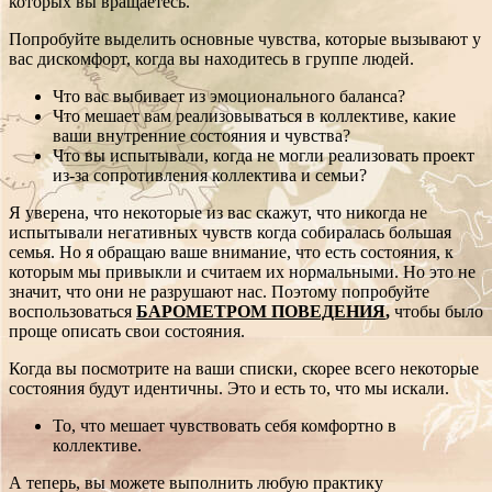
которых вы вращаетесь.
Попробуйте выделить основные чувства, которые вызывают у
вас дискомфорт, когда вы находитесь в группе людей.
Что вас выбивает из эмоционального баланса?
Что мешает вам реализовываться в коллективе, какие
ваши внутренние состояния и чувства?
Что вы испытывали, когда не могли реализовать проект
из-за сопротивления коллектива и семьи?
Я уверена, что некоторые из вас скажут, что никогда не
испытывали негативных чувств когда собиралась большая
семья. Но я обращаю ваше внимание, что есть состояния, к
которым мы привыкли и считаем их нормальными. Но это не
значит, что они не разрушают нас. Поэтому попробуйте
воспользоваться
БАРОМЕТРОМ ПОВЕДЕНИЯ
,
чтобы было
проще описать свои состояния.
Когда вы посмотрите на ваши списки, скорее всего некоторые
состояния будут идентичны. Это и есть то, что мы искали.
То, что мешает чувствовать себя комфортно в
коллективе.
А теперь, вы можете выполнить любую практику