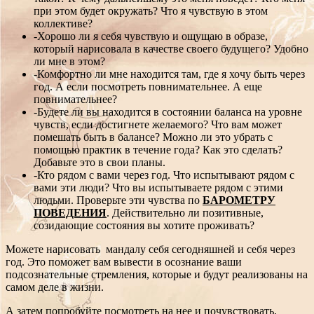
при этом будет окружать? Что я чувствую в этом
коллективе?
-Хорошо ли я себя чувствую и ощущаю в образе,
который нарисовала в качестве своего будущего? Удобно
ли мне в этом?
-Комфортно ли мне находится там, где я хочу быть через
год. А если посмотреть повнимательнее. А еще
повнимательнее?
-Будете ли вы находится в состоянии баланса на уровне
чувств, если достигнете желаемого? Что вам может
помешать быть в балансе? Можно ли это убрать с
помощью практик в течение года? Как это сделать?
Добавьте это в свои планы.
-Кто рядом с вами через год. Что испытывают рядом с
вами эти люди? Что вы испытываете рядом с этими
людьми. Проверьте эти чувства по
БАРОМЕТРУ
ПОВЕДЕНИЯ
. Действительно ли позитивные,
созидающие состояния вы хотите проживать?
Можете нарисовать мандалу себя сегодняшней и себя через
год. Это поможет вам вывести в осознание ваши
подсознательные стремления, которые и будут реализованы на
самом деле в жизни.
А затем попробуйте посмотреть на нее и почувствовать,