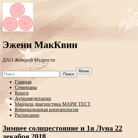
Эжени МакКвин
ДAO Женской Мудрости
Меню
Search
for:
Перейти
Главная
к
Семинары
содержанию
Книги
Аудиомедитации
Мандала диагностика МАРИ ТЕСТ
Коррекционная кинезиология
Расписание
Зимнее солнцестояние и 1я Луна 22
декабря 2018.