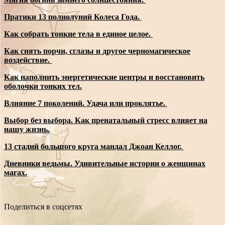
Пратики 13 полнолуний Колеса Года.
Как собрать тонкие тела в единое целое.
Как снять порчи, сглазы и другое черномагическое
воздействие.
Как наполнить энергетические центры и восстановить
оболочки тонких тел.
Влияние 7 поколений. Удача или проклятье.
Выбор без выбора. Как пренатальный стресс влияет на
нашу жизнь.
13 стадий большого круга мандал Джоан Келлог.
Дневники ведьмы. Удивительные истории о женщинах
магах.
Поделиться в соцсетях