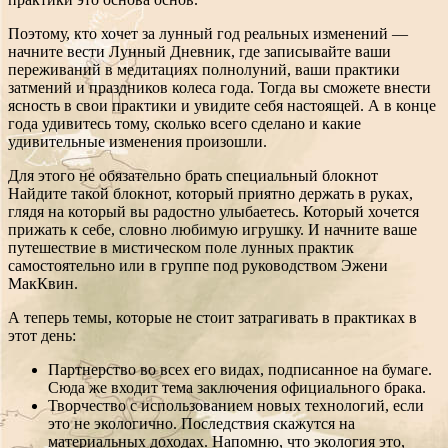
Поэтому, кто хочет за лунный год реальных изменений —
начните вести Лунный Дневник, где записывайте ваши
переживаний в медитациях полнолуний, ваши практики
затмений и праздников колеса года. Тогда вы сможете внести
ясность в свои практики и увидите себя настоящей. А в конце
года удивитесь тому, сколько всего сделано и какие
удивительные изменения произошли.
Для этого не обязательно брать специальный блокнот
Найдите такой блокнот, который приятно держать в руках,
глядя на который вы радостно улыбаетесь. Который хочется
прижать к себе, словно любимую игрушку. И начните ваше
путешествие в мистическом поле лунных практик
самостоятельно или в группе под руководством Эжени
МакКвин.
А теперь темы, которые не стоит затрагивать в практиках в
этот день:
Партнерство во всех его видах, подписанное на бумаге.
Сюда же входит тема заключения официального брака.
Творчество с использованием новых технологий, если
это не экологично. Последствия скажутся на
материальных доходах. Напомню, что экология это,