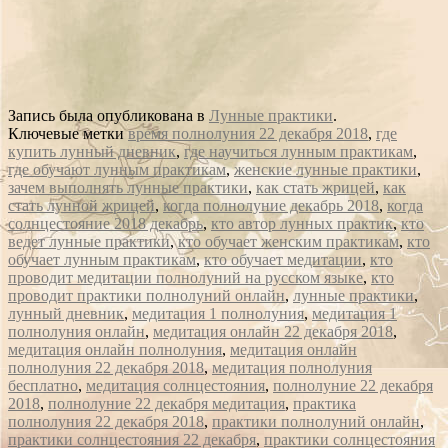
Запись была опубликована в
Лунные практики
.
Ключевые метки
время полнолуния 22 декабря 2018
,
где
купить лунный дневник
,
где научиться лунным практикам
,
где обучают лунным практикам
,
женские лунные практики
,
зачем выполнять лунные практики
,
как стать жрицей
,
как
стать лунной жрицей
,
когда полнолуние декабрь 2018
,
когда
солнцестояние 2018 декабрь
,
кто автор лунных практик
,
кто
ведет лунные практики
,
кто обучает женским практикам
,
кто
обучает лунным практикам
,
кто обучает медитации
,
кто
проводит медитации полнолуний на русском языке
,
кто
проводит практики полнолуний онлайн
,
лунные практики
,
лунный дневник
,
медитация 1 полнолуния
,
медитация 1
полнолуния онлайн
,
медитация онлайн 22 декабря 2018
,
медитация онлайн полнолуния
,
медитация онлайн
полнолуния 22 декабря 2018
,
медитация полнолуния
бесплатно
,
медитация солнцестояния
,
полнолуние 22 декабря
2018
,
полнолуние 22 декабря медитация
,
практика
полнолуния 22 декабря 2018
,
практики полнолуний онлайн
,
практики солнцестояния 22 декабря
,
практики солнцестояния