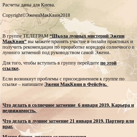
Расчеты даны для Киева.
Copyright©ЭжениМакКвин2018
В группе ТЕЛЕГРАМ
“Школа лунных мистерий Эжени
МакКвин”
вы можете принять участие в онлайн практиках и
получить рекомендации по проработке коридора солнечного и
лунного затмений под руководством самой Эжени.
Для того, чтобы вступить в группу перейдите
по этой
ссылке
.
Если возникнут проблемы с присоединением к группе по
ссылке – напишите
Эжени МакКвин в Фейсбук.
Что делать в солнечное затмение 6 января 2019. Карьера и
недвижимость.
Что делать в лунное затмение 21 января 2019. Партнер или
враг.
Магия богинь зимнего солнцестояния.