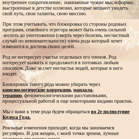
внутреннее сопротивление, навязанные чужие мыслеформы,
выстроенные в детстве иллюзии, которые мешают увидеть
свой путь, свои таланты, свою миссию.
При этом учитывать, что блокировка со стороны родовых
программ, семейного эгрегора может быть очень сильной
-вплоть до уничтожения (смерть через болезнь, несчастный
случай по невнимательности) члена рода который хочет
изменится и достичь своих целей.
Род не интересует счастье отдельных его членов. Род
интересует выжить и продолжится в потомках любым
способом. Даже за счет несчастья людей, которые в него
входят.
Блокировки такого рода можно убирать через
кинезиологические коррекции
,
мандала-
терапию
,
феноменологическими расстановками,
процессуальной работой и еще некоторыми видами практик.
Мы с вами к теме рода будем обращаться
во 2е полнолуние
Колеса Года.
Реальные изменения приходят, когда мы занимаемся
регулярно. И для жещин, с моей точки зрения, лунные
практики это основа основ.