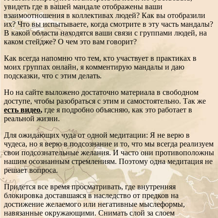
увидеть где в вашей мандале отображены ваши
взаимоотношения в коллективах людей? Как вы отобразили
их? Что вы испытываете, когда смотрите в эту часть мандалы?
В какой области находятся ваши связи с группами людей, на
каком стейдже? О чем это вам говорит?
Как всегда напомню что тем, кто участвует в практиках в
моих группах онлайн, я комментирую мандалы и даю
подсказки, что с этим делать.
Но на сайте выложено достаточно материала в свободном
доступе, чтобы разобраться с этим и самостоятельно. Так же
есть видео
,
где я подробно объясняю, как это работает в
реальной жизни.
Для ожидающих чуда от одной медитации:
Я не верю в
чудеса, но я верю в подсознание и то, что мы всегда реализуем
свои подсознательные желания. И часто они противоположны
нашим осознанным стремлениям. Поэтому одна медитация не
решает вопроса.
Придется все время просматривать, где внутренняя
блокировка доставшаяся в наследство от предков на
достижение желаемого или негативные мыслеформы,
навязанные окружающими. Снимать слой за слоем