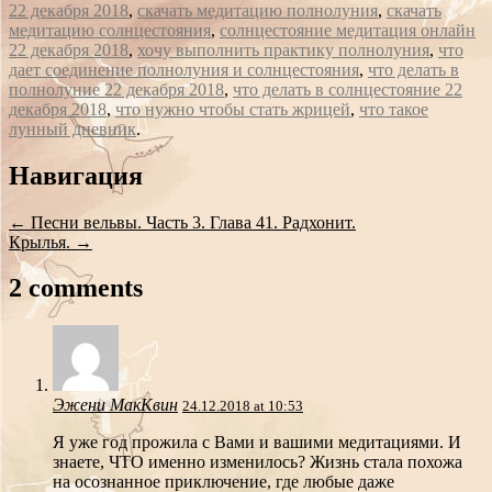
22 декабря 2018
,
скачать медитацию полнолуния
,
скачать
медитацию солнцестояния
,
солнцестояние медитация онлайн
22 декабря 2018
,
хочу выполнить практику полнолуния
,
что
дает соединение полнолуния и солнцестояния
,
что делать в
полнолуние 22 декабря 2018
,
что делать в солнцестояние 22
декабря 2018
,
что нужно чтобы стать жрицей
,
что такое
лунный дневник
.
Сообщение
Навигация
навигации
←
Песни вельвы. Часть 3. Глава 41. Радхонит.
Крылья.
→
2 comments
Эжени МакКвин
24.12.2018 at 10:53
Я уже год прожила с Вами и вашими медитациями. И
знаете, ЧТО именно изменилось? Жизнь стала похожа
на осознанное приключение, где любые даже