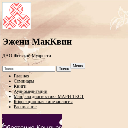
Эжени МакКвин
ДAO Женской Мудрости
Меню
Search
for:
Перейти
Главная
к
Семинары
содержанию
Книги
Аудиомедитации
Мандала диагностика МАРИ ТЕСТ
Коррекционная кинезиология
Расписание