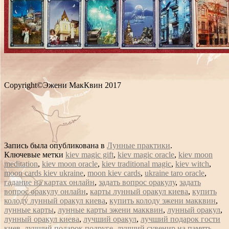
Copyright©Эжени МакКвин 2017
Запись была опубликована в
Лунные практики
.
Ключевые метки
kiev magic gift
,
kiev magic oracle
,
kiev moon
meditation
,
kiev moon oracle
,
kiev traditional magic
,
kiev witch
,
moon cards kiev ukraine
,
moon kiev cards
,
ukraine taro oracle
,
гадание на картах онлайн
,
задать вопрос оракулу
,
задать
вопрос оракулу онлайн
,
карты лунный оракул киева
,
купить
колоду лунный оракул киева
,
купить колоду эжени макквин
,
лунные карты
,
лунные карты эжени макквин
,
лунный оракул
,
лунный оракул киева
,
лучший оракул
,
лучший подарок гости
киев
,
лучший подарок подруге
,
лучший сувенир на память