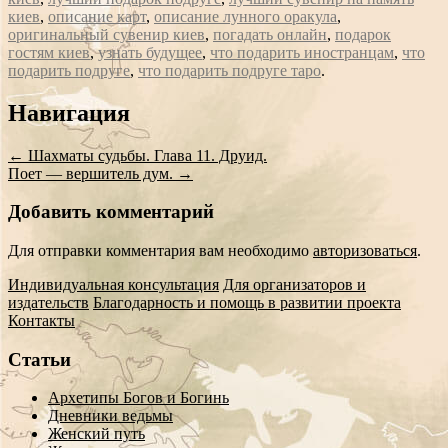
киев
,
описание карт
,
описание лунного оракула
,
оригинальный сувенир киев
,
погадать онлайн
,
подарок
гостям киев
,
узнать будущее
,
что подарить иностранцам
,
что
подарить подруге
,
что подарить подруге таро
.
Сообщение
Навигация
навигации
←
Шахматы судьбы. Глава 11. Друид.
Поет — вершитель дум.
→
Добавить комментарий
Для отправки комментария вам необходимо
авторизоваться
.
Индивидуальная консультация
Для организаторов и
издательств
Благодарность и помощь в развитии проекта
Контакты
Статьи
Архетипы Богов и Богинь
Дневники ведьмы
Женский путь