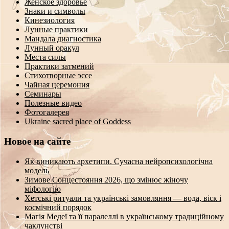
Женское здоровье
Знаки и символы
Кинезиология
Лунные практики
Мандала диагностика
Лунный оракул
Места силы
Практики затмений
Стихотворные эссе
Чайная церемония
Семинары
Полезные видео
Фотогалерея
Ukraine sacred place of Goddess
Новое на сайте
Як виникають архетипи. Сучасна нейропсихологічна
модель
Зимове Сонцестояння 2026, що змінює жіночу
міфологію
Хетські ритуали та українські замовляння — вода, віск і
космічний порядок
Магія Медеї та її паралеллі в українському традиційному
чаклунстві