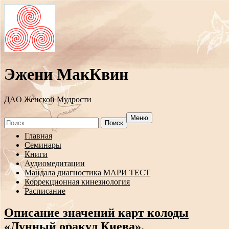
Эжени МакКвин
ДAO Женской Мудрости
Меню
Search
for:
Перейти
Главная
к
Семинары
содержанию
Книги
Аудиомедитации
Мандала диагностика МАРИ ТЕСТ
Коррекционная кинезиология
Расписание
Описание значений карт колоды
«Лунный оракул Киева».