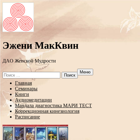
Эжени МакКвин
ДAO Женской Мудрости
Меню
Search
for:
Перейти
Главная
к
Семинары
содержанию
Книги
Аудиомедитации
Мандала диагностика МАРИ ТЕСТ
Коррекционная кинезиология
Расписание