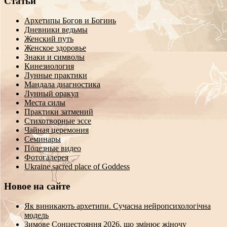
Статьи
Архетипы Богов и Богинь
Дневники ведьмы
Женский путь
Женское здоровье
Знаки и символы
Кинезиология
Лунные практики
Мандала диагностика
Лунный оракул
Места силы
Практики затмений
Стихотворные эссе
Чайная церемония
Семинары
Полезные видео
Фотогалерея
Ukraine sacred place of Goddess
Новое на сайте
Як виникають архетипи. Сучасна нейропсихологічна
модель
Зимове Сонцестояння 2026, що змінює жіночу