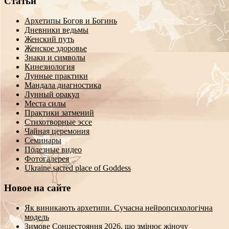
Статьи
Архетипы Богов и Богинь
Дневники ведьмы
Женский путь
Женское здоровье
Знаки и символы
Кинезиология
Лунные практики
Мандала диагностика
Лунный оракул
Места силы
Практики затмений
Стихотворные эссе
Чайная церемония
Семинары
Полезные видео
Фотогалерея
Ukraine sacred place of Goddess
Новое на сайте
Як виникають архетипи. Сучасна нейропсихологічна
модель
Зимове Сонцестояння 2026, що змінює жіночу