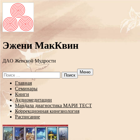
Эжени МакКвин
ДAO Женской Мудрости
Меню
Search
for:
Перейти
Главная
к
Семинары
содержанию
Книги
Аудиомедитации
Мандала диагностика МАРИ ТЕСТ
Коррекционная кинезиология
Расписание